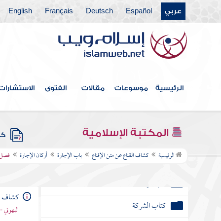
باب السلم والتصرف في الدين وما يتعلق به
عربي
Español
Deutsch
Français
English
باب القرض
باب الرهن
باب الضمان والكفالة وما يتعلق بهما
الرئيسية
موسوعات
مقالات
الفتوى
الاستشارات
باب الحوالة
المكتبة الإسلامية
كتب
باب الصلح وأحكام الجوار
الرئيسية
كشاف القناع عن متن الإقناع
باب الإجارة
أركان الإجارة
فصل م
باب الحجر
باب الوكالة
كشاف ال
البهوتي 
كتاب الشركة