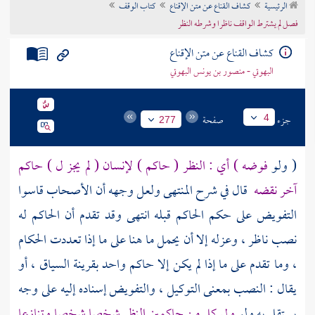
الرئيسية
كشاف القناع عن متن الإقناع
كتاب الوقف
تراجم الأعلام
فصل لم يشترط الواقف ناظرا وشرطه النظر
كشاف القناع عن متن الإقناع
البهوتي - منصور بن يونس البهوتي
جزء
صفحة
4
277
( ولو
فوضه ) أي : النظر ( حاكم ) لإنسان ( لم يجز ل ) حاكم
آخر نقضه
قال في شرح المنتهى ولعل وجهه أن الأصحاب قاسوا
التفويض على حكم الحاكم قبله انتهى وقد تقدم أن الحاكم له
نصب ناظر ، وعزله إلا أن يحمل ما هنا على ما إذا تعددت الحكام
، وما تقدم على ما إذا لم يكن إلا حاكم واحد بقرينة السياق ، أو
يقال : النصب بمعنى التوكيل ، والتفويض إسناده إليه على وجه
يستقل به ولو
ولى كل من حاكمين النظر شخصا شخصا وتنازعا