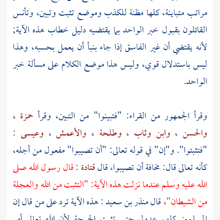
مراتب متباينة، كلها مظنة للكذب وموضع تثبت وتبين، وتأنس
القائلون بقبول خبر الواحد بما يقتضيه دليل خطاب هذه الآية;
لأنه يقتضي أن غير الفاسق إذا جاء بنبأ أن يعمل بحسبه، وهذا
ليس باستدلال قوي، وليس هذا موضع الكلام على مسألة خبر
الواحد.
وقرأ الجمهور من القراء: "فتبينوا" من التبين، وقرأ
حمزة
،
والحسن
،
وابن وثاب
،
وطلحة
،
والأعمش
،
وعيسى
:
"فتثبتوا". و"إن" في قوله تعالى: "أن تصيبوا" مفعول من أجله،
كأنه تعالى قال: مخافة أن تصيبوا، قال
قتادة
:
قال رسول الله صلى
الله عليه وسلم عندما نزلت هذه الآية: "التثبت من الله والعجلة
من الشيطان"،
قال منذر بن
سعيد
: هذه الآية ترد على من قال إن
المسلمين كلهم عدول حتى تثبت الجرحة لأن الله تعالى أمر