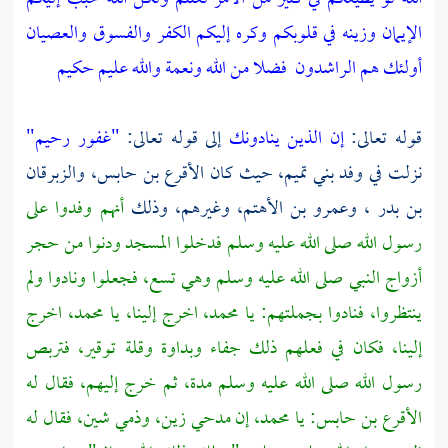
الإيمان وزينه في قلوبكم وكره إليكم الكفر والفسوق والعصيان
أولئك هم الراشدون
فضلا من الله ونعمة والله عليم حكيم
قوله تعالى:
إن الذين ينادونك
إلى قوله تعالى:
"غفور رحيم"
نزلت في وفد
بني تميم،
حيث كان
الأقرع بن حابس،
والزبرقان
بن بدر
،
وعمرو بن الأهتم،
وغيرهم، وذلك
أنهم وفدوا على
رسول الله صلى الله عليه وسلم فدخلوا المسجد ودنوا من حجر
أزواج النبي صلى الله عليه وسلم وهي تسع، فجعلوا ونادوا ولم
ينتظروا، فنادوا بجملتهم: يا
محمد،
اخرج إلينا، يا
محمد،
اخرج
إلينا، فكان في فعلهم ذلك جفاء وبداوة وقلة توقير، فتربص
رسول الله صلى الله عليه وسلم مدة، ثم خرج إليهم، فقال له
الأقرع بن حابس:
يا
محمد،
إن مدحي زين، وذمي شين، فقال له