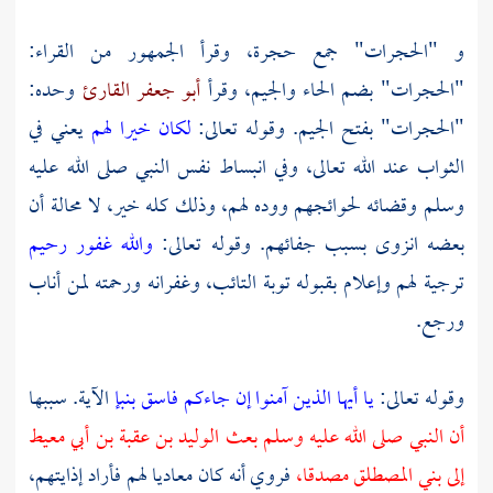
و "الحجرات" جمع حجرة، وقرأ الجمهور من القراء:
"الحجرات" بضم الحاء والجيم، وقرأ
أبو جعفر القارئ
وحده:
"الحجرات" بفتح الجيم. وقوله تعالى:
لكان خيرا لهم
يعني في
الثواب عند الله تعالى، وفي انبساط نفس النبي صلى الله عليه
وسلم وقضائه لحوائجهم ووده لهم، وذلك كله خير، لا محالة أن
بعضه انزوى بسبب جفائهم. وقوله تعالى:
والله غفور رحيم
ترجية لهم وإعلام بقبوله توبة التائب، وغفرانه ورحمته لمن أناب
ورجع.
وقوله تعالى:
يا أيها الذين آمنوا إن جاءكم فاسق بنبإ
الآية. سببها
أن النبي صلى الله عليه وسلم بعث
الوليد بن عقبة بن أبي معيط
إلى
بني المصطلق
مصدقا،
فروي أنه كان معاديا لهم فأراد إذايتهم،