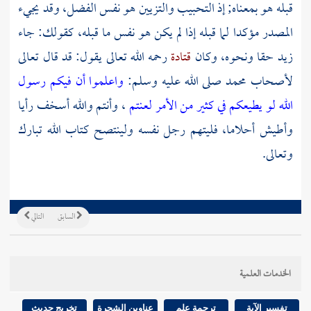
قبله هو بمعناه; إذ التحبيب والتزيين هو نفس الفضل، وقد يجيء
المصدر مؤكدا لما قبله إذا لم يكن هو نفس ما قبله، كقولك: جاء
زيد حقا ونحوه، وكان
قتادة
رحمه الله تعالى يقول: قد قال تعالى
لأصحاب
محمد
صلى الله عليه وسلم:
واعلموا أن فيكم رسول
الله لو يطيعكم في كثير من الأمر لعنتم
، وأنتم والله أسخف رأيا
وأطيش أحلاما، فليتهم رجل نفسه ولينتصح كتاب الله تبارك
وتعالى.
السابق
التالي
الخدمات العلمية
تفسير الآية
ترجمة علم
عناوين الشجرة
تخريج حديث