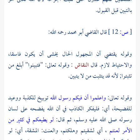
بالتبين قبل القبول.
[
ص:
12 ]
قال
القاضي أبو محمد
رحمه الله:
وقوله يقتضي أن المجهول الحال يخشى أن يكون فاسقا،
والاحتياط لازم. قال
النقاش
: وقوله تعالى: "فتبينوا" أبلغ من
تثبتوا; لأنه قد يتثبت من لا يتبين.
وقوله تعالى:
واعلموا أن فيكم رسول الله
توبيخ للكذبة ووعيد
للفضيحة، أي: فليفكر الكاذب في أن الله يفضحه على لسان
رسوله صلى الله عليه وسلم، ثم قال:
لو يطيعكم في كثير من
الأمر لعنتم
، أي لشقيتم وهلكتم، والعنت: المشقة، أي: لو