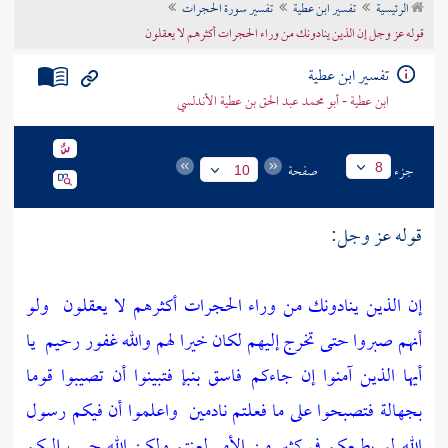
الرئيسية
تفسير ابن عطية
تفسير سورة الحجرات
تراجم الأعلام
قوله عز وجل إن الذين ينادونك من وراء الحجرات أكثرهم لا يعقلون
تفسير ابن عطية
ابن عطية - أبو محمد عبد الحق بن عطية الأندلسي
جزء
صفحة
8
10
قوله عز وجل:
إن الذين ينادونك من وراء الحجرات أكثرهم لا يعقلون
ولو
أنهم صبروا حتى تخرج إليهم لكان خيرا لهم والله غفور رحيم
يا
أيها الذين آمنوا إن جاءكم فاسق بنبإ فتبينوا أن تصيبوا قوما
بجهالة فتصبحوا على ما فعلتم نادمين
واعلموا أن فيكم رسول
الله لو يطيعكم في كثير من الأمر لعنتم ولكن الله حبب إليكم