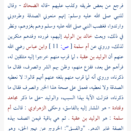
فرجع من بعض طريقه وكذب عليهم -قاله
الضحاك
- وقال
للنبي صلى الله عليه وسلم: إنهم منعوني الصدقة وطردوني
وارتدوا، فغضب النبي صلى الله عليه وسلم وهم بغزوهم، ونظر
في ذلك، وبعث
خالد بن الوليد
إليهم، فورده وفدهم منكرين
لذلك، وروي عن
أم سلمة
[
ص:
11 ]
وابن عباس
رضي الله
عنهم أن
الوليد بن عقبة
، لما قرب منهم خرجوا إليه متلقين له،
فرآهم على بعد، ففزع منهم، وظن بهم الشر وانصرف، فقال ما
ذكرناه، وروي أنه لما قرب منهم بلغه عنهم أنهم قالوا: لا نعطيه
الصدقة ولا نعطيه، فعمل على صحة هذا الخبر وانصرف فقال ما
ذكرناه، فنزلت الآية بهذا السبب،
والوليد
-على ما ذكر
مجاهد
وقتادة
- هو المشار إليه بالفاسق، وحكى
الزهراوي
: قالت
أم
سلمة
: هو
الوليد بن عقبة
. ثم هي باقية فيمن اتصف بهذه
الصفة غابر الدهر. "والفسق": الخروج عن نهج الحق، وهو