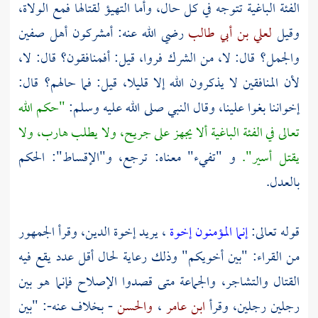
الفئة الباغية تتوجه في كل حال، وأما التهيؤ لقتالها فمع الولاة،
وقيل
لعلي بن أبي طالب
رضي الله عنه: أمشركون أهل
صفين
والجمل؟ قال: لا، من الشرك فروا، قيل: أفمنافقون؟ قال: لا،
لأن المنافقين لا يذكرون الله إلا قليلا، قيل: فما حالهم؟ قال:
إخواننا بغوا علينا، وقال النبي صلى الله عليه وسلم:
"حكم الله
تعالى في الفئة الباغية ألا يجهز على جريح، ولا يطلب هارب، ولا
يقتل أسير".
و "تفيء" معناه: ترجع، و"الإقساط": الحكم
بالعدل.
قوله تعالى:
إنما المؤمنون إخوة
، يريد إخوة الدين، وقرأ الجمهور
من القراء: "بين أخويكم" وذلك رعاية لحال أقل عدد يقع فيه
القتال والتشاجر، والجماعة متى قصدوا الإصلاح فإنما هو بين
رجلين رجلين، وقرأ
ابن عامر
،
والحسن
- بخلاف عنه-: "بين