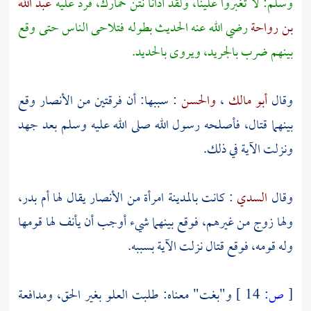
وسلم: لا تغبروا علينا، ولقد آذانا نتن حمارك، فرد عليه
عبد الله
بن رواحة
رضي الله عنه الحديث بطوله فتلاحى الناس حتى وقع
بينهم ضرب بالجريد، ويروى بالحديد.
وقال
أبو مالك
،
والحسن
: سببها: أن فرقتين من
الأنصار
وقع
بينهما قتال، فأصلحه رسول الله صلى الله عليه وسلم بعد جهد
ونزلت الآية في ذلك.
وقال
السدي
: كانت
بالمدينة
امرأة من
الأنصار
يقال لها
أم بدر،
ولها زوج من غيرهم، فوقع بينهما شيء أوجب أن يأنف لها قومها
وله قومه، فوقع قتال نزلت الآية بسببه.
[
ص:
14 ]
و"بغت" معناه: طلبت العلو بغير الحق، ومدافعة