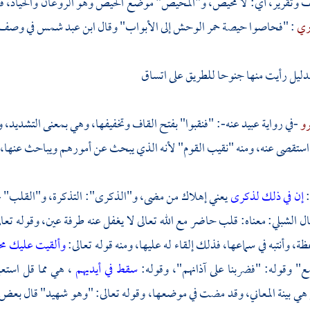
ف وتقرير، أي: لا محيص، و"المحيص" موضع الحيص وهو الروغان والحياد، ق
ري
: "فحاصوا حيصة حمر الوحش إلى الأبواب" وقال ابن عبد شمس في وصف 
ليل رأيت منها جنوحا للطريق على اتساق
رو
-في رواية
عبيد
عنه-: "فنقبوا" بفتح القاف وتخفيفها، وهي بمعنى التشديد،
استقصى عنه، ومنه "نقيب القوم" لأنه الذي يبحث عن أمورهم ويباحث عنها، 
:
إن في ذلك لذكرى
يعني إهلاك من مضى، و"الذكرى": التذكرة، و"القلب" عبا
قال
الشبلي:
معناه: قلب حاضر مع الله تعالى لا يغفل عنه طرفة عين، وقوله تعا
عظة، وأنتبه في سماعها، فذلك إلقاء له عليها، ومنه قوله تعالى:
وألقيت عليك مح
ع" وقوله: "فضربنا على آذانهم"، وقوله:
سقط في أيديهم
، هي مما قل استع
 بينة المعاني، وقد مضت في موضعها، وقوله تعالى: "وهو شهيد" قال بعض ا