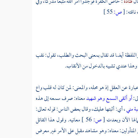
ال
قتادة
: حاص الكفرة فوجدوا أمر الله متبعا مدركا، وفي
ناقته:
[
ص:
55 ]
 واللفظة أيضا قد تقال بمعنى البحث والطلب، تقول: نقب
وهذا عندي تشبيه بالدخول من الأنقاب.
رة عن العقل إذ هو محله، والمعنى: لمن كان له قلب واع
لى:
أو ألقى السمع وهو شهيد
معناه: صرف سمعه إلى هذه
بة مني
، أي: أثبتها عليك، وقال بعض الناس: قوله تعالى:
مالها الآن وبعدت
[
ص:
56 ]
معانيه. وقول هذا القائل
لمتأولين: معناه: وهو مشاهد مقبل على الأمر غير معرض