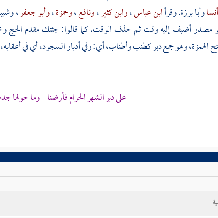
نسا
وأبا برزة.
وقرأ
ابن عباس
،
وابن كثير
،
ونافع
،
وحمزة
،
وأبو جعفر
،
وشيب
 مصدر أضيف إليه وقت ثم حذف الوقت، كما قالوا: جئتك مقدم الحج وخف
تح الهمزة، وهو جمع دبر كطنب وأطناب، أي: وفي أدبار السجود، أي في أعقابه،
على دبر الشهر الحرام فأرضنا وما حولها جد
ية