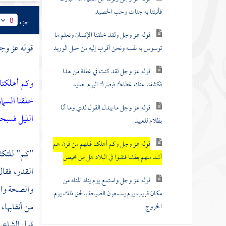
فأنبتنا به جنات وحب الحصيد
جزء
8
قوله عز وجل ولقد خلقنا الإنسان ونعلم ما
قوله عز وج
توسوس به نفسه ونحن أقرب إليه من حبل الوريد
قوله عز وجل لقد كنت في غفلة من هذا
وكم أهلكنا 
فكشفنا عنك غطاءك فبصرك اليوم حديد
خلقنا السما
قوله عز وجل ما يبدل القول لدي وما أنا
الليل فسبحه
بظلام للعبيد
قوله عز وجل وكم أهلكنا قبلهم من قرن هم
"كم" للتكثي
أشد منهم بطشا فنقبوا في البلاد هل من محيص
القدر، فقا
قوله عز وجل واستمع يوم يناد المناد من
والصحة والأ
مكان قريب يوم يسمعون الصيحة بالحق ذلك يوم
من أنقابها،
الخروج
قول الشاعر 