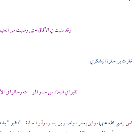
وقد نقبت في الآفاق حتى رضيت من الغنيم
حارث بن حلزة اليشكري:
نقبوا في البلاد من حذر المو ت وجالوا في ا
باس
رضي الله عنهما،
وابن يعمر
،
ونصار بن يسار،
وأبو العالية
: "فنقبوا" بشد