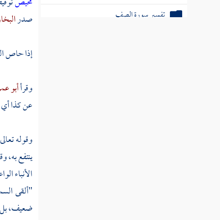
محيص
توقي
تفسير سورة الصف
صدر
البخا
تفسير سورة الجمعة
إذا حاص الد
تفسير سورة المنافقون
تفسير سورة التغابن
وقرأ
أبو عم
عن كذا أي 
تفسير سورة الطلاق
تفسير سورة التحريم
وقوله تعالى
تفسير سورة الملك
ينتفع به، و
تفسير سورة القلم
الأنباء الوا
"ألقى السم
تفسير سورة الحاقة
ضعيف، بل هي
تفسير سورة المعارج