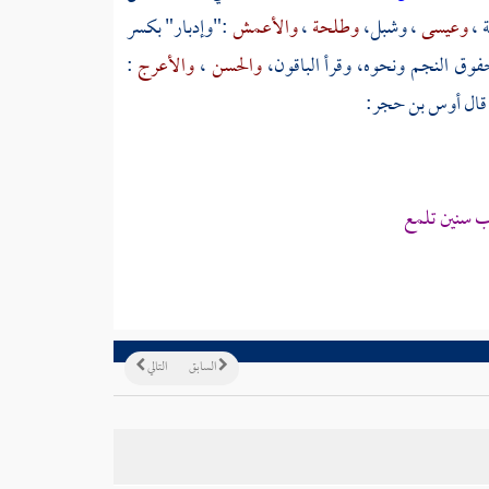
ة
،
وعيسى
،
وشبل،
وطلحة
،
والأعمش
:"وإدبار" بكسر
وق النجم ونحوه، وقرأ الباقون،
والحسن
،
والأعرج
:
 قال
أوس بن حجر:
ب سنين تلمع
السابق
التالي