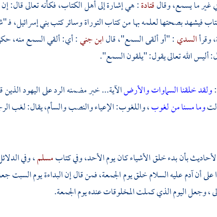
ي غير ما يسمع، وقال
قتادة
: هي إشارة إلى أهل الكتاب، فكأنه تعالى قال: إن ه
اب فيشهد بصحتها لعلمه بها من كتاب التوراة وسائر كتب بني إسرائيل، فـ "شهي
، وقرأ
السدي
: "أو ألقى السمع"، قال
ابن جني
: أي: ألقي السمع منه، حك
: أليس الله تعالى يقول: "يلقون السمع".
:
ولقد خلقنا السماوات والأرض
الآية... خبر مضمنه الرد على اليهود الذين قا
زلت
وما مسنا من لغوب
، واللغوب: الإعياء والنصب والسأم، يقال: لغب الرج
أحاديث بأن بدء خلق الأشياء كان يوم الأحد، وفي كتاب
مسلم
، وفي الدلا
 على أن
آدم
عليه السلام خلق يوم الجمعة، فمن قال إن البداءة يوم السبت ج
لى ، وجعل اليوم الذي كملت المخلوقات عنده يوم الجمعة.