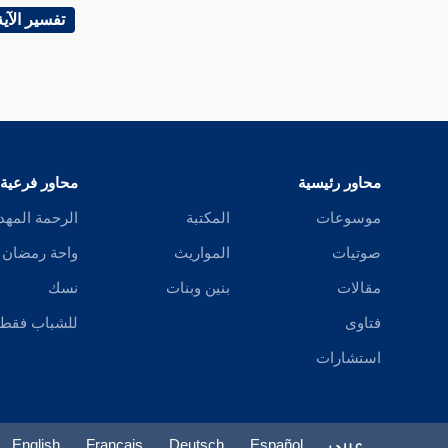
تفسير الآية
تفسير سورة القدر
تفسير سورة لم يكن
تفسير سورة الزلزلة
محاور رئيسية
محاور فرعية
موسوعات
المكتبة
الرحمة المهد
تفسير سورة العاديات
صوتيات
المواريث
واحة رمضان
مقالات
بنين وبنات
نسك
تفسير سورة القارعة
فتاوى
للشباب فقط
تفسير سورة التكاثر
استشارات
تفسير سورة العصر
عربي
Español
Deutsch
Français
English