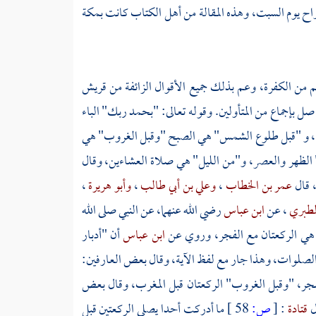
راح يوم السبت، وهذه المقالة من أهل الكتاب كانت
بمكة
م من الكفرة، وعم بذلك جميع الأقوال الزائفة من
قريش
ل بإجماع من المتأولين. وقوله تعالى: "بحمد ربك" الباء
يها، و "قبل طلوع الشمس" هي الصبح "وقبل الغروب" هي
 الظهر والعصر، و"من الليل" هي صلاة العشاءين، وقال
، قال
عمر بن الخطاب
،
وعلي بن أبي طالب
،
وأبو هريرة
،
لطبري
، عن
ابن عباس
رضي الله عنهما، عن النبي صلى الله
ل: هي الركعتان مع الفجر، وروي عن
ابن عباس
أن "أدبار
 الصلوات، وهذا جار مع لفظ الآية، وقال بعض العارفين:
فجر، "وقبل الغروب" الركعتان قبل المغرب، وقال بعض
ال
قتادة
:
[
ص:
58 ]
ما أدركت أحدا يصلي الركعتين قبل