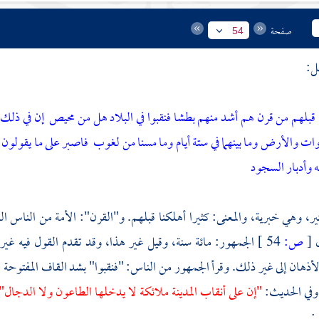
صفحة
54
ل:
قبلهم من قرن هم أشد منهم بطشا فنقبوا في البلاد هل من محيص
إن في ذلك 
وات والأرض وما بينهما في ستة أيام وما مسنا من لغوب
فاصبر على ما يقولو
 وأدبار السجود
ر، وهي خبرية، والمعنى: كثيرا أهلكنا قبلهم. و"القرن": الأمة من الناس 
ل
[
ص:
54 ]
الجمهور: مائة سنة، وقيل غير هذا، وقد تقدم القول فيه غي
ذهان إلى غير ذلك. وقرأ الجمهور من الناس: "فنقبوا" بشد القاف المفتوحة على 
 وفي الحديث:
"إن على أنقاب
المدينة
ملائكة لا يدخلها الطاعون ولا
الدجال"
: