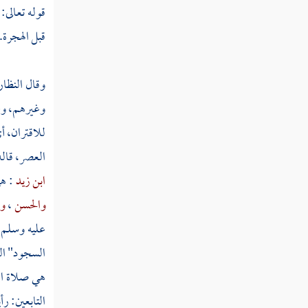
تفسير سورة عبس
قوله تعالى:
قبل الهجرة.
تفسير سورة التكوير
تفسير سورة الانفطار
وقال النظار
تفسير سورة المطففين
وغيرهم، وعل
تفسير سورة الانشقاق
للاقتران، 
العصر، قال
تفسير سورة البروج
ابن زيد
: ه
تفسير سورة الطارق
والحسن
،
وا
تفسير سورة الأعلى
عليه وسلم، 
السجود" ال
تفسير سورة الغاشية
هي صلاة ال
تفسير سورة الفجر
التابعين: 