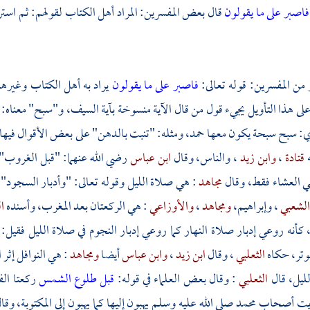
فاصبر على ما يقولون
قال بعض المفسرين: المراد أهل الكتاب لقولهم: ثم است
 من المفسرين: قوله تعالى:
فاصبر على ما يقولون
يراد به أهل الكتاب وغيره
ى هذا التأويل يجيء قول من قال الآية منسوخة بآية السيف، و"سبح" معناه: ص
أي: سبح سبحة يكون معها حمد، ومثله: "تنبت بالدهن" على بعض الأقوال ف
ه
قتادة
،
وابن زيد
، والناس، وقال
ابن عباس
رضي الله عنهما: "قبل الغروب"
ي العشاء فقط، وقال
مجاهد
: هي صلاة الليل وقوله تعالى: "وأدبار السجود"
لشعبي
،
وإبراهيم،
ومجاهد
،
والأوزاعي
: هي الركعتان بعد المغرب، وأسنده
ا
كأنه روعي إدبار صلاة النهار كما روعي إدبار النجوم في صلاة الليل فقي
وتر، حكاه
الثعلبي
، وقال
ابن زيد
،
وابن عباس
أيضا
ومجاهد
: هي النوافل إثر
ليل، قال
الثعلبي
: وقال بعض العلماء في قوله:
قبل طلوع الشمس
ركعتا ال
رأيت أصحاب
محمد
صلى الله عليه وسلم يهبون إليها كما يهبون إلى المكتوبة، وق