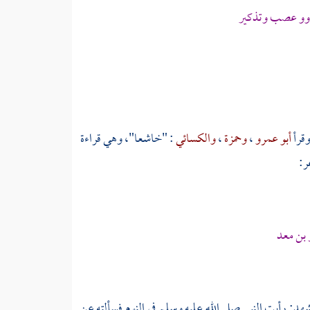
ذوو عصب وتذكير
وقرأ
أبو عمرو
،
وحمزة
،
والكسائي
: "خاشعا"، وهي قراءة
ر:
بن معد
هد: رأيت النبي صلى الله عليه وسلم في النوم فسألته عن