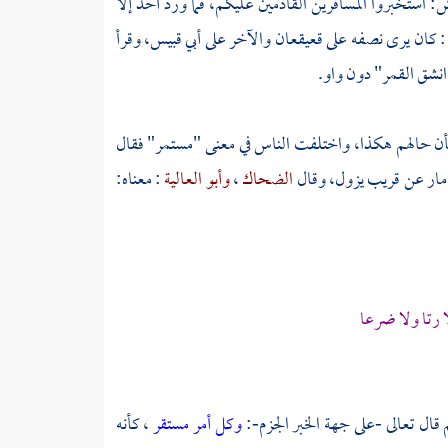
ش:
استخبروا المسافرين القادمين عليكم، فما ورد أحد إلا
: كان يرى نصفه على
قعيقعان
والآخر على
أبي قبيس،
وقرأ
انشق القمر" دون واو.
 بأن حالهم هكذا، واختلفت الناس في معنى "مستمر" فقال
 مار عن قريب يزول، وقال
الضحاك
،
وأبو العالية
: معناه:
 رتا ولا ضرعا
 قال تعالى -على جهة الخبر الجزم-:
وكل أمر مستقر
، كأنه