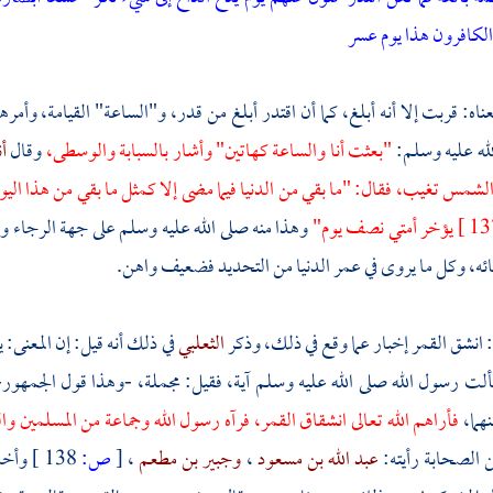
الكافرون هذا يوم عسر
اه: قربت إلا أنه أبلغ، كما أن اقتدر أبلغ من قدر، و"الساعة" القيامة، وأمره
لله عليه وسلم:
"بعثت أنا والساعة كهاتين" وأشار بالسبابة والوسطى،
وقال
أ
شمس تغيب، فقال: "ما بقي من الدنيا فيما مضى إلا كمثل ما بقي من هذا اليو
يؤخر أمتي نصف يوم"
وهذا منه صلى الله عليه وسلم على جهة الرجاء والظ
ئه، وكل ما يروى في عمر الدنيا من التحديد فضعيف واهن.
: انشق القمر إخبار عما وقع في ذلك، وذكر
الثعلبي
في ذلك أنه قيل: إن المعنى
لت رسول الله صلى الله عليه وسلم آية، فقيل: مجملة، -وهذا قول الجمهور-
هما،
فأراهم الله تعالى انشقاق القمر، فرآه رسول الله وجماعة من المسلمين و
 الصحابة رأيته:
عبد الله بن مسعود
،
وجبير بن مطعم
،
[
ص:
138 ]
وأخب