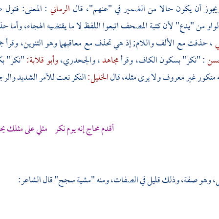
يجوز أن يكون حالا من الضمير في "عنهم"، قال
الرماني
: المعنى: فتول 
او من "يدع" لأن كتبة المصحف اتبعوا اللفظ لا ما يقتضيه الهجاء، وأما ح
ي
، حذفت مع الألف واللام; إذ هي تحذف مع معاقبهما وهو التنوين، وقرأ ج
حسن
: "نكر" بسكون الكاف، وقرأ
مجاهد
،
والجحدري،
وأبو قلابة:
"نكر" بك
 منكور غير معروف ولا يرى مثله، قال
الخليل:
النكر نعت للأمر الشديد والرج
أقدم محاج إنه يوم نكر مثلي على مثلك ي
، وهو صفة، وذلك قليل في الصفات، ومنه "مشية سجح" قال الشاعر: