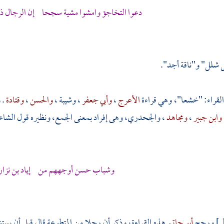
دعوا التخاجؤ وامشوا مشية سجحا إن الرجال 
 شلل" و"ناقة أجد".
القراء: "خشعا"، وهي قراءة
الأعرج
،
وأبي جعفر
،
وشيبة
،
والحسن
،
وقتادة
. 
وابن جبير
،
ومجاهد
،
والجحدري،
وهى إفراد بمعنى الجمع، ونظيره قول الشاع
وشباب حسن أوجههم من إياد بن نزار 
ورجح
أبو حاتم
هذه القراءة، وذكر أن رجلا من المتطوعة قال قبل أن يستش