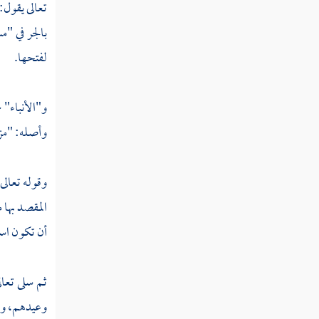
تفسير سورة الروم
تعالى يقول:
بالجر في "
تفسير سورة لقمان
لفتحها.
تفسير سورة السجدة
تفسير سورة الأحزاب
و"الأنباء" 
وأصله: "مزت
تفسير سورة سبإ
تفسير سورة فاطر
وقوله تعالى
تفسير سورة يس
المقصد بها 
أن تكون استف
تفسير سورة الصافات
تفسير سورة ص
ثم سلى تعال
تفسير سورة الزمر
وعيدهم، وا