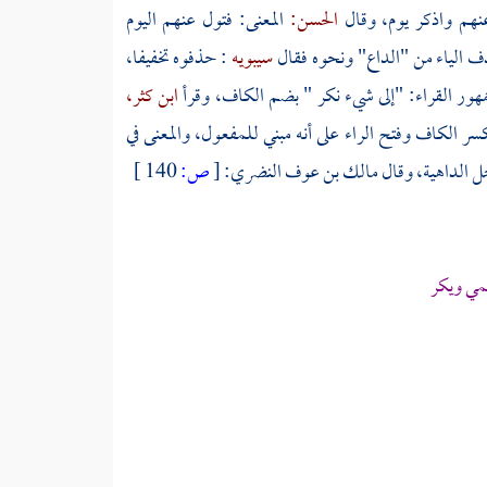
عنهم واذكر يوم، وقال
الحسن:
المعنى: فتول عنهم اليوم
ذف الياء من "الداع" ونحوه فقال
سيبويه
: حذفوه تخفيفا،
مهور القراء: "إلى شيء نكر " بضم الكاف، وقرأ
ابن كثر،
سر الكاف وفتح الراء على أنه مبني للمفعول، والمعنى في
ل الداهية، وقال
مالك بن عوف النضري:
[
ص:
140 ]
حمي ويكر