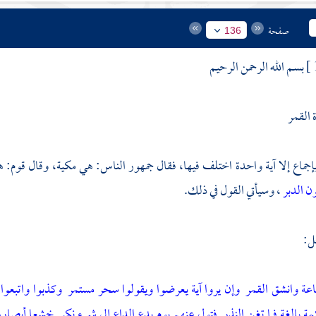
صفحة
136
بسم الله الرحمن الرحيم
القمر
جماع إلا آية واحدة اختلف فيها، فقال جمهور الناس: هي مكية، وقال قوم: ه
ن الدبر
، وسيأتي القول في ذلك.
ل:
اعة وانشق القمر
وإن يروا آية يعرضوا ويقولوا سحر مستمر
وكذبوا واتبعوا
ة بالغة فما تغن النذر
فتول عنهم يوم يدع الداع إلى شيء نكر
خشعا أبصاره