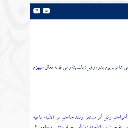
ي مما نزل يوم
بدر،
وقيل:
بالمدينة
وهي قوله تعالى
سيهزم
 أهواءهم وكل أمر مستقر
ولقد جاءهم من الأنباء ما فيه
م يخرجون من الأجداث كأنهم جراد منتشر
مهطعين إلى