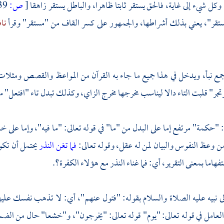
 وكل شيء إلى غاية، فالحق يستقر ثابتا ظاهرا، والباطل يستقر زاهقا
[
ص:
139 ]
مستقر"، يعني بذلك أشراطها، والجمهور على كسر القاف من "مستقر" وقرأ
نا
جمع نبأ، ويدخل في هذا جميع ما جاء به القرآن من المواعظ والقصص ومثلات
جر" قلبت التاء دالا ليناسب مخرجها مخرج الزاي، وكذلك تبدل تاء "افتعل" 
: "حكمة" مرتفع إما على البدل من "ما" في قوله تعالى: "ما فيه"، وإما على خ
من وعظ النفوس والبيان لمن له عقل، وقوله تعالى:
فما تغن النذر
يحتمل أن تكو
هاما بمعنى التقرير، أي: فما غناء النذر مع هؤلاء الكفرة؟.
ى نبيه عليه الصلاة والسلام بقوله: "فتول عنهم"، أي: لا تذهب نفسك عليه
لعامل في قوله تعالى: "يوم" قوله تعالى: "يخرجون"، و"خشعا" حال من الضم