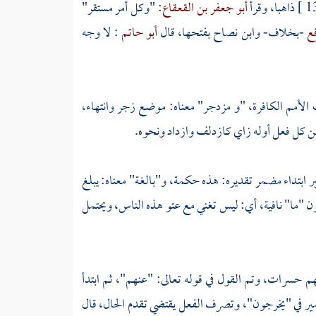
ذاهبا، وقرأ
أبو جعفر بن القعقاع:
"وكل أمر مستقر"
فع
-بخلاف-
وابن نصاح
بفتحها، قال
أبو حاتم
: لا وجه
 الأمم الكافرة، "و مزدجر" معناه: موضع زجر وانتهاء،
من كل فعل أوله زاي كازدلف وازداد ونحوه.
بر ابتداء مضمر تقديره: هذه حكمة، و"بالغة" معناه: يبلغ
ن "ما" نافية، أي: ليس تغني مع عتو هذه الناس، ويحتمل
م حسرات، وتم القول في قوله تعالى: "عنهم"، ثم ابتدأ
ير في "يخرجون"، وتصرف الفعل يقتضي تقدم الحال، قال