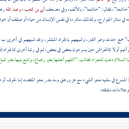
خاشعا"، فقال: "خاشعا"، بالألف، وفي مصحف
أبي بن كعب
،
وعبد الله
رضي
نه في سائر الجوارح، وكذلك سائر ما في نفس الإنسان من حياء أو صلف أو خوف 
 جمع جدث وهو القبر، وشبههم بالجراد المنتشر، وقد شبههم في أخرى ب
ى أنهم أولا كالفراش حين يموجون بعض في بعض، ثم في رتبة أخرى كالجراد إذ
ا السلام دعت للجراد فقالت: "اللهم أعشها بغير رضاع، وتابع بنيها بغير شيا
المسرع في مشيه نحو الشيء مع هز ورهق ومد بصر نحو المقصد إما لخوف أو 
 وعلامات مشقته.