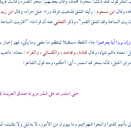
ل المشركون عند ذلك: سحرنا
محمد،
وقال بعضهم: سحر القمر، وقالت
قري
قه، وقال
ابن مسعود
: رأيته انشق فذهبت فرقة وراء
جبل حراء،
وقال
ابن زيد
قتربت الساعة وقد انشق القمر"، وذكر
الثعلبي
عنه أن قراءته: "اقتربت الساعة 
وإن يروا آية يعرضوا
جاء اللفظ مستقبلا لينتظم ما مضى وما يأتي، فهو إخبار
ل: معناه دائم متماد، وقال
قتادة
،
ومجاهد
،
والكسائي
،
والفراء
: معناه: ذاهب
اير الحبل، كأنه سحر قد استمر ، أي: أحكم، ومنه قول الشاعر:
حتى استمرت على شذر مريرته صدق العزيمة لا
لى بأنهم كذبوا واتبعوا شهواتهم وما يهوون من الأمور، لا بدليل ولا بتثبت، ثم