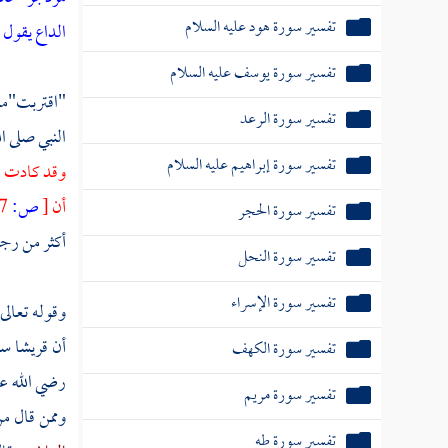
تفسير سورة هود عليه السلام
الداع يقول 
تفسير سورة يوسف عليه السلام
"اقتربت"معن
تفسير سورة الرعد
النبي صلى ا
تفسير سورة إبراهيم عليه السلام
وقد كادت ال
أن
[
ص:
137 ]
تفسير سورة الحجر
أكثر من رجا
تفسير سورة النحل
تفسير سورة الإسراء
وقوله تعالى
أن
قريشا
سأ
تفسير سورة الكهف
رضي الله عن
تفسير سورة مريم
وممن قال من
تفسير سورة طه