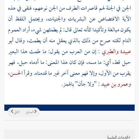
الجن في الجنة لهم قاصرات الطرف من الجن نوعهم، فنفى في هذه
الآية الافتضاض عن البشريات والجنيات، ويحتمل اللفظ أن
يكون مبالغة وتأكيدا كأنه تعالى قال: لم يطمثهن شيء، أراد العموم
التام لكنه صرح من ذلك بالذي يعقل منه أن يطمث، وقال
أبو
عبيدة
والطبري
: إن من
العرب
من يقول: ما طمث هذا البعير
حبل قط، أي: ما مسه، فإن كان هذا المعنى: ما أدماه حبل، فهو
يقرب من الأول، وإلا فهو معنى آخر غير ما قدمناه. وقرأ
الحسن،
وعمرو بن عبيد
: "ولا جأن" بالهمز.
السابق
التالي
الخدمات العلمية