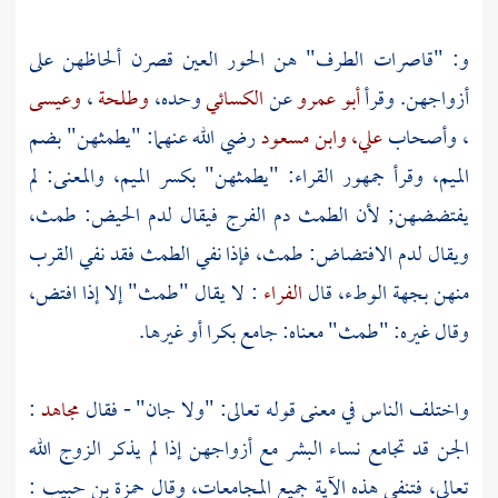
و: "قاصرات الطرف" هن الحور العين قصرن ألحاظهن على
أزواجهن. وقرأ
أبو عمرو
عن
الكسائي
وحده،
وطلحة
،
وعيسى
، وأصحاب
علي،
وابن مسعود
رضي الله عنهما: "يطمثهن" بضم
الميم، وقرأ جمهور القراء: "يطمثهن" بكسر الميم، والمعنى: لم
يفتضضهن; لأن الطمث دم الفرج فيقال لدم الحيض: طمث،
ويقال لدم الافتضاض: طمث، فإذا نفي الطمث فقد نفي القرب
منهن بجهة الوطء، قال
الفراء
: لا يقال "طمث" إلا إذا افتض،
وقال غيره: "طمث" معناه: جامع بكرا أو غيرها.
واختلف الناس في معنى قوله تعالى: "ولا جان" - فقال
مجاهد
:
الجن قد تجامع نساء البشر مع أزواجهن إذا لم يذكر الزوج الله
تعالى، فتنفي هذه الآية جميع المجامعات، وقال
حمزة بن حبيب
: