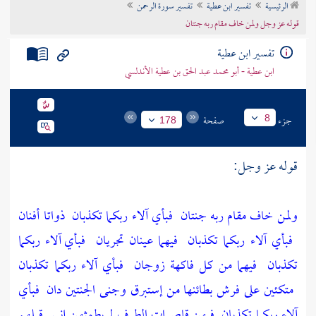
الرئيسية
تفسير ابن عطية
تفسير سورة الرحمن
تراجم الأعلام
قوله عز وجل ولمن خاف مقام ربه جنتان
تفسير ابن عطية
ابن عطية - أبو محمد عبد الحق بن عطية الأندلسي
جزء
صفحة
8
178
قوله عز وجل:
ولمن خاف مقام ربه جنتان
فبأي آلاء ربكما تكذبان
ذواتا أفنان
فبأي آلاء ربكما تكذبان
فيهما عينان تجريان
فبأي آلاء ربكما
تكذبان
فيهما من كل فاكهة زوجان
فبأي آلاء ربكما تكذبان
متكئين على فرش بطائنها من إستبرق وجنى الجنتين دان
فبأي
آلاء ربكما تكذبان
فيهن قاصرات الطرف لم يطمثهن إنس قبلهم