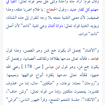
وقال قوم: أراد جنة واحدة وثنى على نحو قوله تعالى:
ألقيا في
جهنم كل كفار عنيد
، وقول
الحجاج
: يا غلام اضربا عنقه، وهذا
ضعيف; لأن معنى التثنية متجه بلا وجه للفرار إلى هذه الشاذة،
ويؤيد التثنية قوله تعالى:
ذواتا أفنان
وهي تثنية "ذات" لأن أصل
"ذات" ذوات.
و"الأفنان" يحتمل أن يكون جمع فنن وهو الغصن، وهذا قول
مجاهد
، فكأنه تعالى مدحها بظلالها وتكاثف أغصانها، ويحتمل أن
يكون جمع فن، وهو قول
ابن عباس
[
ص:
178 ]
رضي الله
عنهما، فكأنه تعالى مدحها بكثرة أنواع فواكهها ونعيمها.
و"زوجان" معناه: نوعان، و "متكئين" حال، إما من محذوف
تقديره: يتنعمون متكئين وإما من قوله تعالى: "ولمن خاف"،
و"الاتكاء": جلسة المتنعم المتمتع، وقرأ جمهور الناس: "فرش"