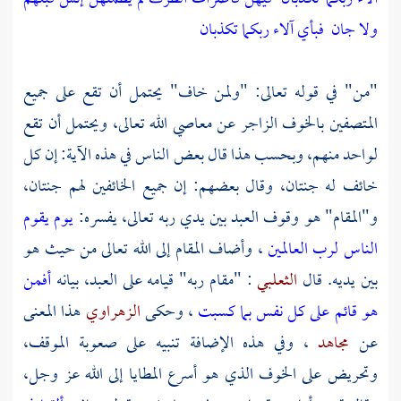
ولا جان
فبأي آلاء ربكما تكذبان
"من" في قوله تعالى: "ولمن خاف" يحتمل أن تقع على جميع
المتصفين بالخوف الزاجر عن معاصي الله تعالى، ويحتمل أن تقع
لواحد منهم، وبحسب هذا قال بعض الناس في هذه الآية: إن كل
خائف له جنتان، وقال بعضهم: إن جميع الخائفين لهم جنتان،
و"المقام" هو وقوف العبد بين يدي ربه تعالى، يفسره:
يوم يقوم
الناس لرب العالمين
، وأضاف المقام إلى الله تعالى من حيث هو
بين يديه. قال
الثعلبي
: "مقام ربه" قيامه على العبد، بيانه
أفمن
هو قائم على كل نفس بما كسبت
، وحكى
الزهراوي
هذا المعنى
عن
مجاهد
، وفي هذه الإضافة تنبيه على صعوبة الموقف،
وتحريض على الخوف الذي هو أسرع المطايا إلى الله عز وجل،