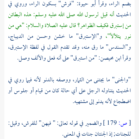
بضم الراء، وقرأ
أبو حيوة:
"فرش" بسكون الراء، وروي في
الحديث
أنه قيل لرسول الله صلى الله عليه وسلم: هذه البطائن
من إستبرق فكيف الظواهر؟ قال عليه الصلاة والسلام: "هي من
نور يتلألأ"،
و"الإستبرق" ما خشن وحسن من الديباج،
و"السندس" ما رق منه، وقد تقدم القول في لفظة الإستبرق،
وقرأ
ابن محيصن:
"من استبرق" على أنه فعل والألف وصل.
"والجنى" ما يجتنى من الثمار، ووصفه بالدنو لأنه فيما روي في
الحديث يتناوله الرجل على أي حالة كان من قيام أو جلوس أو
اضطجاع لأنه يدنو إلى مشتهيه.
[
ص:
179 ]
والضمير في قوله تعالى: " فيهن" للفرش، وقيل:
للجنات; إذ الجنتان جنات في المعنى.