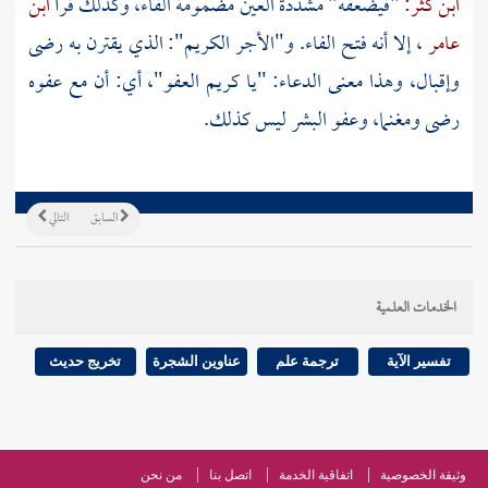
ابن كثر:
"فيضعفه" مشددة العين مضمومة الفاء، وكذلك قرأ
ابن
عامر
، إلا أنه فتح الفاء. و"الأجر الكريم": الذي يقترن به رضى
وإقبال، وهذا معنى الدعاء: "يا كريم العفو"، أي: أن مع عفوه
رضى ومغنما، وعفو البشر ليس كذلك.
السابق
التالي
الخدمات العلمية
تفسير الآية
ترجمة علم
عناوين الشجرة
تخريج حديث
وثيقة الخصوصية
اتفاقية الخدمة
اتصل بنا
من نحن