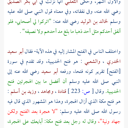
والأول أشهر، وحكى
الثعلبي
أنها نزلت في
أبي بكر الصديق
رضي الله عنه، وفى نفقاته، وفي معناه قول النبي صلى الله عليه
وسلم
لخالد بن الوليد
رضي الله عنه:
"اتركوا لي أصحابي، فلو
أنفق أحدكم مثل أحد ذهبا ما بلغ مد أحدهم ولا نصيفه" .
واختلف الناس في الفتح المشار إليه في هذه الآية- فقال
أبو سعيد
الخدري
،
والشعبي
: هو فتح
الحديبية،
وقد تقدم في سورة
[الفتح] تقرير كونه فتحا، ورفعه
أبو سعيد
رضي الله عنه إلى
النبي صلى الله عليه وسلم
أن أفضل ما بين الهجرتين فتح
الحديبية.
وقال
[
ص:
223 ]
قتادة
،
ومجاهد
،
وزيد بن أسلم
:
هو فتح
مكة
الذي أزال الهجرة، وهذا هو المشهور الذي قال فيه
رسول الله صلى الله عليه وسلم:
"لا هجرة بعد الفتح ولكن
جهاد ونية"،
وقال له رجل بعد فتح
مكة:
أبايعك على الهجرة،