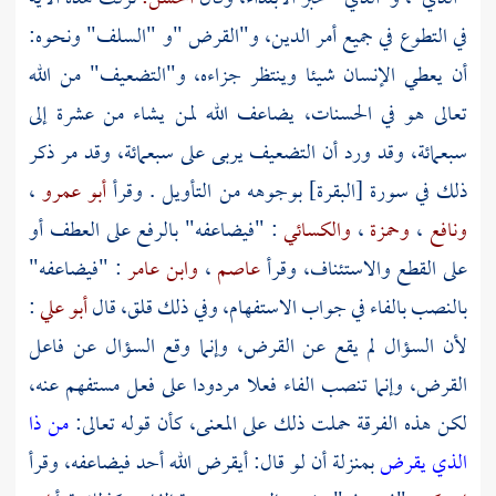
في التطوع في جميع أمر الدين، و"القرض "و "السلف" ونحوه:
أن يعطي الإنسان شيئا وينتظر جزاءه، و"التضعيف" من الله
تعالى هو في الحسنات، يضاعف الله لمن يشاء من عشرة إلى
سبعمائة، وقد ورد أن التضعيف يربى على سبعمائة، وقد مر ذكر
ذلك في سورة [البقرة] بوجوهه من التأويل . وقرأ
أبو عمرو
،
ونافع
،
وحمزة
،
والكسائي
: "فيضاعفه" بالرفع على العطف أو
على القطع والاستئناف، وقرأ
عاصم
،
وابن عامر
: "فيضاعفه"
بالنصب بالفاء في جواب الاستفهام، وفي ذلك قلق، قال
أبو علي
:
لأن السؤال لم يقع عن القرض، وإنما وقع السؤال عن فاعل
القرض، وإنما تنصب الفاء فعلا مردودا على فعل مستفهم عنه،
لكن هذه الفرقة حملت ذلك على المعنى، كأن قوله تعالى:
من ذا
الذي يقرض
بمنزلة أن لو قال: أيقرض الله أحد فيضاعفه، وقرأ