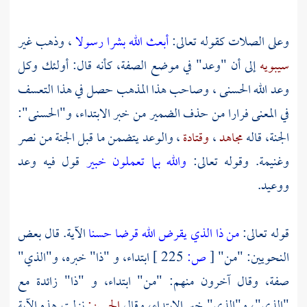
وعلى الصلات كقوله تعالى:
أبعث الله بشرا رسولا
، وذهب غير
سيبويه
إلى أن "وعد" في موضع الصفة، كأنه قال: أولئك وكل
وعد الله الحسنى ، وصاحب هذا المذهب حصل في هذا التعسف
في المعنى فرارا من حذف الضمير من خبر الابتداء، و"الحسنى":
الجنة، قاله
مجاهد
،
وقتادة
، والوعد يتضمن ما قبل الجنة من نصر
وغنيمة. وقوله تعالى:
والله بما تعملون خبير
قول فيه وعد
ووعيد.
قوله تعالى:
من ذا الذي يقرض الله قرضا حسنا
الآية. قال بعض
النحويين: "من"
[
ص:
225 ]
ابتداء، و "ذا" خبره، و"الذي"
صفة، وقال آخرون منهم: "من" ابتداء، و "ذا" زائدة مع
"الذي"، و"الذي" خبر الابتداء، وقال
الحسن:
نزلت هذه الآية