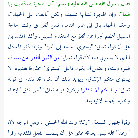
فقال رسول الله صلى الله عليه وسلم: "إن الهجرة قد ذهبت بما
فيها".
وإن الهجرة لشأنها شديد، ولكن أبايعك على الجهاد"،
وحكم الجهاد باق إلى غابر الدهر، فمن أنفق في وقت حاجة
السبيل أعظم أجرا ممن أنفق مع استغناء السبيل، وأكثر المفسرين
على أن قوله تعالى: "يستوي" مسند إلى "من" وترك ذكر المعادل
الذي لا يستوي معه لأن قوله تعالى:
من الذين أنفقوا من بعد
قد
فسره وبينه، ويحتمل أن يكون فاعل "يستوي" محذوفا تقديره: لا
يستوي منكم الإنفاق، ويؤيد ذلك أن ذكره قد تقدم في قوله
تعالى:
وما لكم ألا تنفقوا
ويكون قوله تعالى: "من أنفق" ابتداء
وخبره الجملة الآتية بعد.
وقرأ جمهور السبعة: "وكلا وعد الله الحسنى"، وهي الوجه لأن
"وعد" الله ليس يعوقه عائق على أن ينصب الفعل المقدم، وقرأ