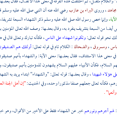
 والكلام متصل، ثم اختلفت هذه الفرقة في معنى هذا الاتصال، فقال بعضها
مجاهد
، وروى
البراء بن عازب
رضي الله عنه أن النبي صلى الله عليه وسلم 
لآية،
وإنما خص رسول الله صلى الله عليه وسلم ذكر الشهداء السبعة تشريفا، و
أيضا من السبعة بتشريف ينفرد به، وقال بعضها: وصف الله تعالى المؤمنين
لك نحو قوله تعالى:
وتكونوا شهداء على الناس
، فكأنه تبارك وتعالى قال في 
باس
،
ومسروق
،
والضحاك
: الكلام تام في قوله تعالى:
أولئك هم الصديقو
 في معنى هذا الاستئناف، فقال بعضها: معنى الآية: والشهداء بأنهم صديقو
يهم السلام، فكأن الأنبياء عليهم السلام يشهدون للمؤمنين بأنهم صديقون، و
لى هؤلاء شهيدا
، وقال بعضها: قوله تعالى: "والشهداء" ابتداء يريد به الشهد
هم، فكأنه تعالى جعلهم صنفا مذكورا وحده، وفي الحديث:
"إن أهل الجنة ال
أنعما" .
:
لهم أجرهم ونورهم
خبر عن الشهداء فقط على الأخير من الأقوال، وهو خبر ع