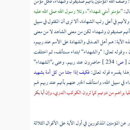
: وصف الله المؤمنين بأنهم صديقون وشهداء، فكل مؤمن
قال:
"مؤمنو أمتي شهداء"، وتلا رسول الله صلى الله عليه
لأنهم في أعلى رتب الشهادة، ألا ترى أن المقتول في سبيل
 بأنهم صديقون وشهداء لكن من معنى الشاهد لا من معنى
هذه الآية: هم أهل الصدق والشهادة على الأمم عند ربهم،
ن
، وقوله تعالى: "والشهداء" ابتداء مستأنف، ثم اختلفت
ن
[
ص:
234 ]
حاضرون عند ربهم. وعنى بـ"الشهداء"
هذا يفسره قوله تعالى:
فكيف إذا جئنا من كل أمة بشهيد
اء في سبيل الله، واستأنف الخبر عنهم بأنهم عند ربهم لهم
عليا يراهم من دونهم كما ترون الكوكب الدري، وإن
أبا بكر
ن المؤمنين المذكورين في أول الآية على الأقوال الثلاثة