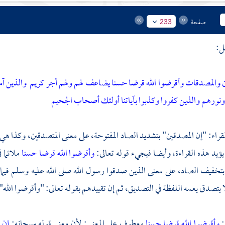
صفحة
233
ل:
ن والمصدقات وأقرضوا الله قرضا حسنا يضاعف لهم ولهم أجر كريم
والذين آم
نورهم والذين كفروا وكذبوا بآياتنا أولئك أصحاب الجحيم
لقراء: "إن المصدقين" بتشديد الصاد المفتوحة، على معنى المتصدقين، وكذا
 يؤيد هذه القراءة، وأيضا فيجيء قوله تعالى:
وأقرضوا الله قرضا حسنا
ملائما 
تخفيف الصاد، على معنى الذين صدقوا رسول الله صلى الله عليه وسلم فيما بلغ 
لا يتصدق يعمه اللفظة في التصديق، ثم إن تقييدهم بقوله تعالى: "وأقرضوا الل
:
وأقرضوا الله قرضا حسنا
معطوف على المعنى; لأن معنى قوله سبحانه:
إن 