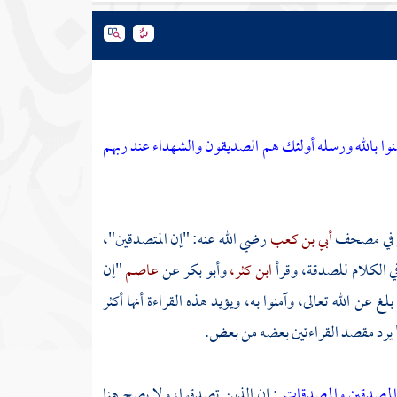
نوا بالله ورسله أولئك هم الصديقون والشهداء عند ربهم
 هي في مصحف
أبي بن كعب
رضي الله عنه: "إن المتصدقين"،
في الكلام للصدقة، وقرأ
ابن كثر،
وأبو بكر
عن
عاصم
"إن
عن الله تعالى، وآمنوا به، ويؤيد هذه القراءة أنها أكثر
ه" يرد مقصد القراءتين بعضه من بعض.
المصدقين والمصدقات
: إن الذين تصدقوا، ولا يصح هنا