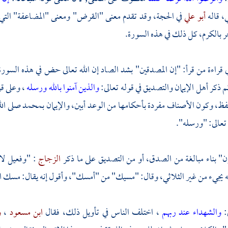
 قاله
أبو علي
في الحجة، وقد تقدم معنى "القرض" ومعنى "المضاعفة" التي
بالكرم، كل ذلك في هذه السورة.
قراءة من قرأ: "إن المصدقين" بشد الصاد إن الله تعالى حض في هذه السورة 
ذكر أهل الإيمان والتصديق في قوله تعالى:
والذين آمنوا بالله ورسله
، وعلى ق
فظ، وكون الأصناف مفردة بأحكامها من الوعد أبين، والإيمان
بمحمد
صلى الل
تعالى: "ورسله".
" بناء مبالغة من الصدق، أو من التصديق على ما ذكر
الزجاج
: "وفعيل لا
نه يجيء من غير الثلاثي، وقال: "مسيك" من "أمسك"، وأقول إنه يقال: مسك
ى:
والشهداء عند ربهم
، اختلف الناس في تأويل ذلك، فقال
ابن مسعود
،
و