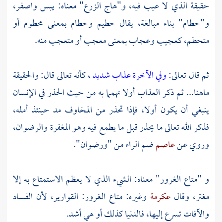
حقيقة الذي لا عيب فيه، و"هاج الزرع" معناه: يبس واصفر،
و"حطام" بناء مبالغة، يقال حطيم وحطام بمعنى محطوم أو
متحطم، كعجيب وعجاب بمعنى معجب أو متعجب منه.
ثم قال تعالى:
وفي الآخرة عذاب شديد
، كأنه تعالى قال: والحقيقة
ماهنا... ثم ذكر العذاب أولا تهمما به من حيث الحذر في الإنسان
ينبغي أن يكون أولا، فإذا تحذر من المخاوف مد حينئذ أمله،
فذكر الله تعالى ما يحذر قبل ما يطمع فيه وهو المغفرة والرضوان،
وروي عن
عاصم
ضم الراء من "ورضوان".
و "متاع الغرور" معناه: الشيء الذي لا يعظم الاستمتاع به إلا
مغتر، وقال
عكرمة
وغيره: متاع الغرور: القوارير، لأن الفساد
والآفات تسرع إليها، فالدنيا كذلك أو هي أشد.