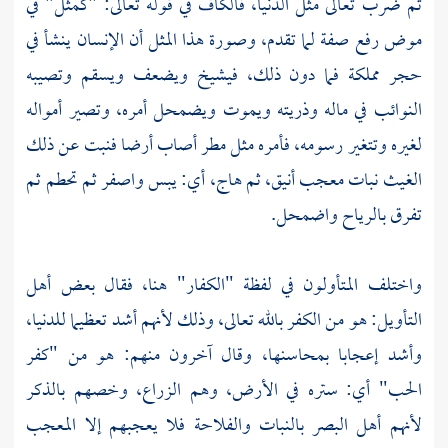
ثم ضرب تعالى مثل الدنيا، فالكاف في قوله تعالى: "كمثل" في
موض رفع صفة لما تقدم، وصورة هذا المثل أن الإنسان ينشأ في
حجر مملكة فما دون ذلك، فيشيخ ويضعف ويسقم وتصيبه
النوائب في ماله وذريته ويموت ويضمحل أمره، وتصير أمواله
لغيره وتتغير رسومه، فأمره مثل مطر أصاب أرضا فنبت عن ذلك
الغيث نبات معجب أنيق، ثم هاج، أي: يبس واصفر ثم تحطم ثم
تفرق بالرياح واضمحل.
واختلف المتأولون في لفظة "الكفار" هنا، فقال بعض أهل
التأويل: هو من الكفر بالله تعالى، وذلك لأنهم أشد تعظيما للدنيا،
وأشد إعجابا بمحاسنها، وقال آخرون منهم: هو من "كفر
الحب" أي: ستره في الأرض، وهم الزراع، وخصهم بالذكر
لأنهم أهل البصر بالنبات والفلاحة فلا يعجبهم إلا المعجب