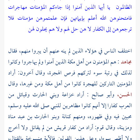
الظالمون
يا أيها الذين آمنوا إذا جاءكم المؤمنات مهاجرات
فامتحنوهن الله أعلم بإيمانهن فإن علمتموهن مؤمنات فلا
ترجعوهن إلى الكفار لا هن حل لهم ولا هم يحلون لهن
اختلف الناس في هؤلاء الذين لم ينه عنهم أن يبروا منهم، فقال
مجاهد
: هم المؤمنون من أهل
مكة
الذين آمنوا ولم يهاجروا وكانوا
لذلك في رتبة سوء لتركهم فرص الهجرة، وقال آخرون: أراد
المؤمنين التاركين للهجرة كانوا من أهل
مكة
ومن غيرها، وقال
الحسن،
وأبو صالح
: أراد
خزاعة
وبني الحارث
وقبائل من
العرب
كفارا إلا أنهم كانوا مظاهرين للنبي صلى الله عليه وسلم،
محبين فيه وفي ظهوره، ومنهم
كنانة
وبنو الحارث بن عبد مناة
ومزينة،
وقال قوم: أراد من كفار
قريش
من لم يقاتل ولا أخرج
ولا أظهر سوءا، وعلى هذين القولين فالآية منسوخة بالقتال،