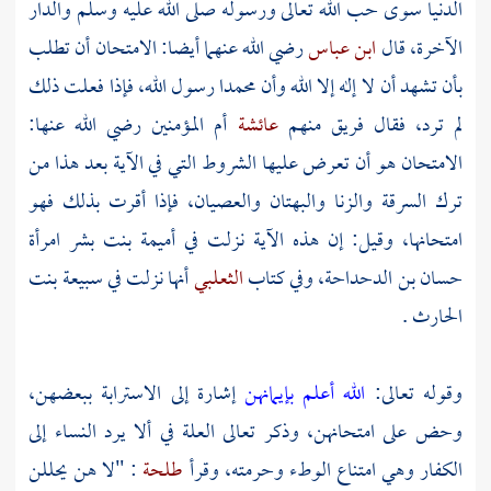
الدنيا سوى حب الله تعالى ورسوله صلى الله عليه وسلم والدار
الآخرة، قال
ابن عباس
رضي الله عنهما أيضا: الامتحان أن تطلب
بأن تشهد أن لا إله إلا الله وأن
محمدا
رسول الله، فإذا فعلت ذلك
لم ترد، فقال فريق منهم
عائشة
أم المؤمنين رضي الله عنها:
الامتحان هو أن تعرض عليها الشروط التي في الآية بعد هذا من
ترك السرقة والزنا والبهتان والعصيان، فإذا أقرت بذلك فهو
امتحانها، وقيل: إن هذه الآية نزلت في
أميمة بنت بشر امرأة
حسان بن الدحداحة،
وفي كتاب
الثعلبي
أنها نزلت في
سبيعة بنت
الحارث
.
وقوله تعالى:
الله أعلم بإيمانهن
إشارة إلى الاسترابة ببعضهن،
وحض على امتحانهن، وذكر تعالى العلة في ألا يرد النساء إلى
الكفار وهي امتناع الوطء وحرمته، وقرأ
طلحة
: "لا هن يحللن