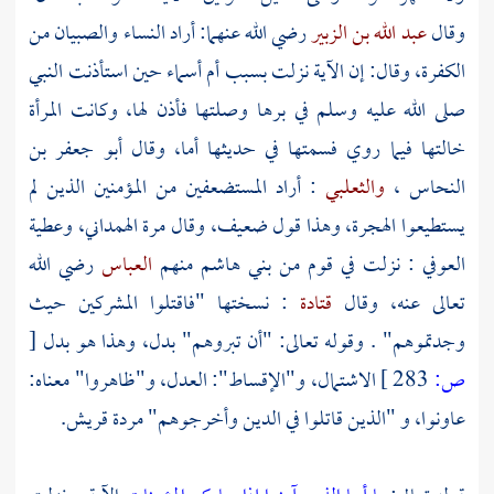
وقال
عبد الله بن الزبير
رضي الله عنهما: أراد النساء والصبيان من
الكفرة، وقال: إن الآية نزلت بسبب
أم أسماء
حين استأذنت النبي
صلى الله عليه وسلم في برها وصلتها فأذن لها، وكانت المرأة
خالتها فيما روي فسمتها في حديثها أما، وقال
أبو جعفر بن
النحاس
،
والثعلبي
: أراد المستضعفين من المؤمنين الذين لم
يستطيعوا الهجرة، وهذا قول ضعيف، وقال
مرة الهمداني،
وعطية
العوفي
: نزلت في قوم من
بني هاشم
منهم
العباس
رضي الله
تعالى عنه، وقال
قتادة
: نسختها "فاقتلوا المشركين حيث
وجدتموهم" . وقوله تعالى: "أن تبروهم" بدل، وهذا هو بدل
[
ص:
283 ]
الاشتمال، و"الإقساط": العدل، و"ظاهروا" معناه:
عاونوا، و "الذين قاتلوا في الدين وأخرجوهم" مردة
قريش.