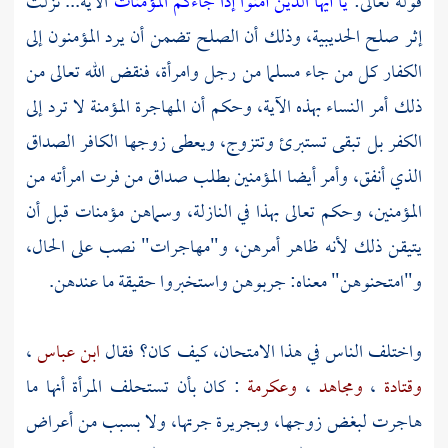
قوله تعالى:
يا أيها الذين آمنوا إذا جاءكم المؤمنات
الآية... نزلت
إثر صلح
الحديبية،
وذلك أن الصلح تضمن أن يرد المؤمنون إلى
الكفار كل من جاء مسلما من رجل وامرأة، فنقض الله تعالى من
ذلك أمر النساء بهذه الآية، وحكم أن المهاجرة المؤمنة لا ترد إلى
الكفر بل تبقى تستبرئ وتتزوج، ويعطى زوجها الكافر الصداق
الذي أنفق، وأمر أيضا المؤمنين بطلب صداق من فرت امرأته من
المؤمنين، وحكم تعالى بهذا في النازلة، وسماهن مؤمنات قبل أن
يتيقن ذلك لأنه ظاهر أمرهن، و"مهاجرات" نصب على الحال،
و"امتحنوهن" معناه: جربوهن واستخبروا حقيقة ما عندهن.
واختلف الناس في هذا الامتحان، كيف كان؟ فقال
ابن عباس
،
وقتادة
،
ومجاهد
،
وعكرمة
: كان بأن تستحلف المرأة أنها ما
هاجرت لبغض زوجها، وبجريرة جرتها، ولا بسبب من أعراض