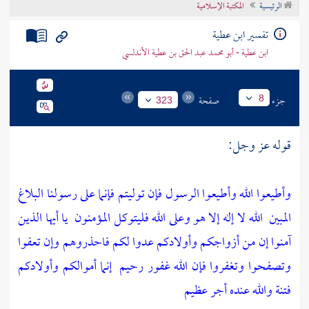
الرئيسية
المكتبة الإسلامية
تراجم الأعلام
تفسير ابن عطية
ابن عطية - أبو محمد عبد الحق بن عطية الأندلسي
جزء
صفحة
8
323
قوله عز وجل:
وأطيعوا الله وأطيعوا الرسول فإن توليتم فإنما على رسولنا البلاغ
المبين
الله لا إله إلا هو وعلى الله فليتوكل المؤمنون
يا أيها الذين
آمنوا إن من أزواجكم وأولادكم عدوا لكم فاحذروهم وإن تعفوا
وتصفحوا وتغفروا فإن الله غفور رحيم
إنما أموالكم وأولادكم
فتنة والله عنده أجر عظيم