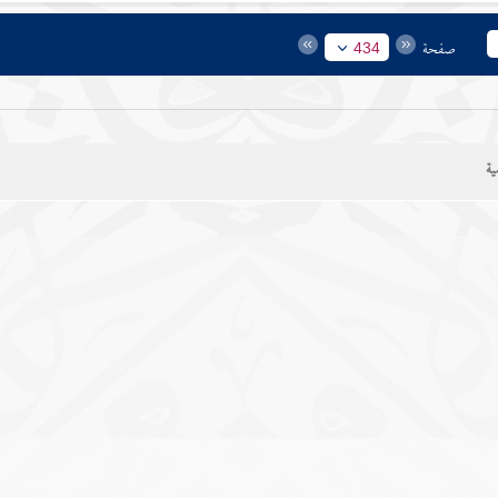
صفحة
434
ية