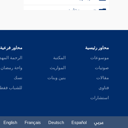
تفسير سورة الأنبياء
تفسير سورة الحج
تفسير سورة المؤمنون
محاور رئيسية
محاور فرعية
تفسير سورة النور
موسوعات
المكتبة
الرحمة المهد
تفسير سورة الفرقان
صوتيات
المواريث
واحة رمضان
تفسير سورة الشعراء
مقالات
بنين وبنات
نسك
تفسير سورة النمل
فتاوى
للشباب فقط
استشارات
تفسير سورة القصص
تفسير سورة العنكبوت
عربي
Español
Deutsch
Français
English