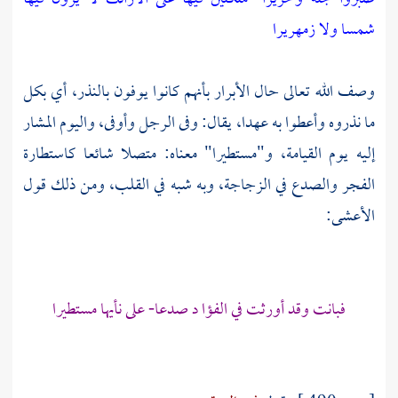
شمسا ولا زمهريرا
وصف الله تعالى حال الأبرار بأنهم كانوا يوفون بالنذر، أي بكل
ما نذروه وأعطوا به عهدا، يقال: وفى الرجل وأوفى، واليوم المشار
إليه يوم القيامة، و"مستطيرا" معناه: متصلا شائعا كاستطارة
الفجر والصدع في الزجاجة، وبه شبه في القلب، ومن ذلك قول
الأعشى:
فبانت وقد أورثت في الفؤا د صدعا- على نأيها مستطيرا