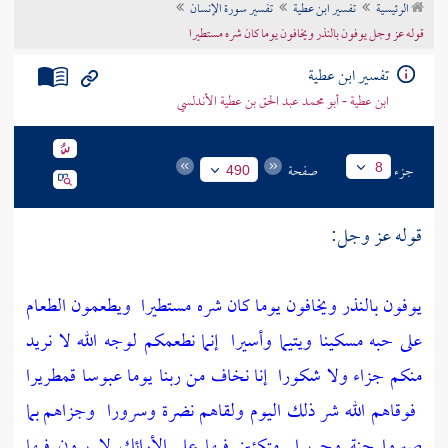
الرئيسية
تفسير ابن عطية
تفسير سورة الإنسان
تراجم الأعلام
قوله عز وجل يوفون بالنذر ويخافون يوما كان شره مستطيرا
تفسير ابن عطية
ابن عطية - أبو محمد عبد الحق بن عطية الأندلسي
جزء
صفحة
8
490
قوله عز وجل:
يوفون بالنذر ويخافون يوما كان شره مستطيرا
ويطعمون الطعام
على حبه مسكينا ويتيما وأسيرا
إنما نطعمكم لوجه الله لا نريد
منكم جزاء ولا شكورا
إنا نخاف من ربنا يوما عبوسا قمطريرا
فوقاهم الله شر ذلك اليوم ولقاهم نضرة وسرورا
وجزاهم بما
صبروا جنة وحريرا
متكئين فيها على الأرائك لا يرون فيها