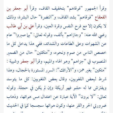
وقرأ الجمهور "فوقاهم" بتخفيف القاف، وقرأ
أبو جعفر بن
القعقاع
"فوقاهم" بشد القاف، و"النضرة" حال البشرة، وذلك
لا يكون إلا مع فرح النفس وقرة العين، وقرأ
علي بن أبي طالب
رضي الله عنه: "وجازاهم" بألف، وقوله تعالى: "بما صبروا" عام
عن الشهوات وعلى الطاعات والشدائد، ففي هذا يدخل كل ما
خصص الناس من صوم ونحوه، و"متكئين" حال من الضمير
المنصوب في "جزاهم" وهو الهاء والميم، وقرأ
أبو جعفر
وشيبة
:
"متكين" بغير همز، و"الأرائك": السرر المستورة بالحجال، وهذا
شرط لبعض اللغويين، وقال بعض اللغويين: كل ما يتوسد
ويفترش مما له حشو فهو أريكة وإن لم يكن في حجلة. وقوله
تعالى: "لا يرون" الآية عبارة عن اعتدال مس هوائها، وذهاب
ضرورتي الحر والقر عنها، وكون هوائها سجسجا كما في الحديث