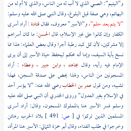
و"اليتيم": الصبي الذي لا أب له من الناس، والذي لا أم له من
البهائم، وهي صفة قبل البلوغ، وقال النبي صلى الله عليه وسلم:
"لا يتم بعد حلم"،
و"الأسير" معروف، فقال
قتادة
: أراد أسرى
الكفار وإن كانوا على غير الإسلام، قال
الحسن:
ما كان أسراهم
إلا مشركين، لأن كل كبد رطبة أجرا وقال بعض العلماء: هذا مما
نسخ بآية السيف، وإما أنه محكم ليحفظ حياة الأسير إلى أن يرى
الإمام فيه رأيه، وقال
مجاهد
،
وابن جبير
،
وعطاء
: أراد
المسجونين من الناس، ولهذا يحض على صدقة السجن، فهذا
تشبيه، ومن قول
عمر بن الخطاب
رضي الله عنه: "لا يؤسر أحد
في الإسلام بغير العدول" وروى
الخدري
أن النبي صلى الله عليه
وسلم فسر الأسير هنا بالمملوك المسجون، وقال: أراد أسرى
المسلمين الذين تركوا في
[
ص:
491 ]
بلاد الحرب رهائن
وخرجوا في طلب الفداء، وقال
أبو حمزة الثمالي:
الأسير هنا المرأة،