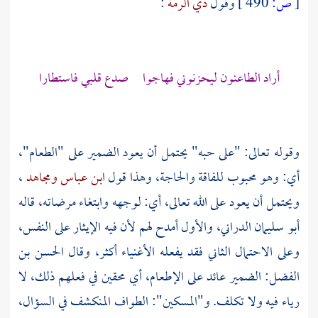
[
ص:
490 ]
وقول
ذي الرمة
:
أراد الطاعنون ليحزنوني فهاجوا صدع قلبي فاستطارا
وقوله تعالى: "على حبه" يحتمل أن يعود الضمير على "الطعام"،
أي: وهو محبوب للفاقة والحاجة، وهذا قول
ابن عباس
ومجاهد
،
ويحتمل أن يعود على الله تعالى، أي: لوجهه وابتغاء مرضاته، قاله
أبو سليمان الدراني،
والأول أمدح لهم لأن فيه الإيثار على النفس،
وعلى الاحتمال الثاني فقد يفعله الأغنياء أكثر، وقال
الحسن بن
الفضل:
الضمير عائد على الإطعام، أي محقين في فعلهم ذلك، لا
رياء فيه ولا تكلف. و"المسكين": الطواف المنكشف في السؤال،