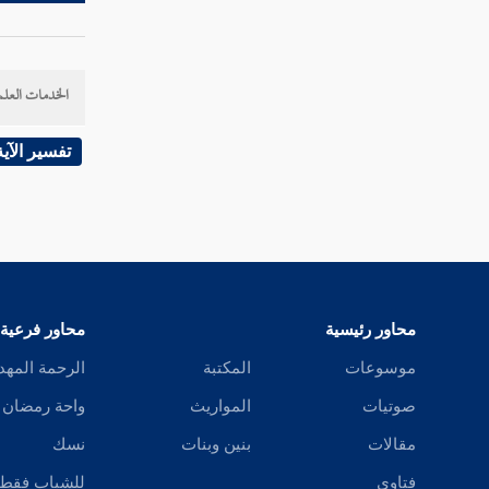
تفسير سورة القدر
تفسير سورة لم يكن
الخدمات العلم
تفسير سورة الزلزلة
تفسير الآية
تفسير سورة العاديات
تفسير سورة القارعة
محاور رئيسية
محاور فرعية
تفسير سورة التكاثر
موسوعات
المكتبة
الرحمة المهد
صوتيات
المواريث
واحة رمضان
تفسير سورة العصر
مقالات
بنين وبنات
نسك
فتاوى
للشباب فقط