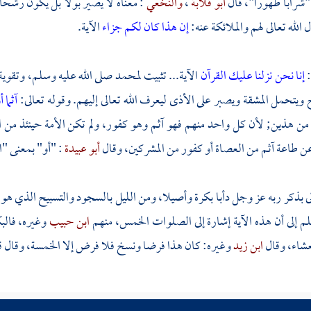
 "شرابا طهورا"، قال
أبو قلابة
،
والنخعي
: معناه لا يصير بولا بل يكون رشح
 الله تعالى لهم والملائكة عنه:
إن هذا كان لكم جزاء
الآية.
:
إنا نحن نزلنا عليك القرآن
الآية... تثبيت
لمحمد
صلى الله عليه وسلم، وتقوية
 ويتحمل المشقة ويصبر على الأذى ليعرف الله تعالى إليهم. وقوله تعالى:
آثما 
 هذين; لأن كل واحد منهم فهو آثم وهو كفور، ولم تكن الأمة حينئذ من ال
عن طاعة آثم من العصاة أو كفور من المشركين، وقال
أبو عبيدة
: "أو" بمعنى "ا
لى بذكر ربه عز وجل دأبا بكرة وأصيلا، ومن الليل بالسجود والتسبيح الذي ه
م إلى أن هذه الآية إشارة إلى الصلوات الخمس، منهم
ابن حبيب
وغيره، فالب
عشاء، وقال
ابن زيد
وغيره: كان هذا فرضا ونسخ فلا فرض إلا الخمسة، وقال ق