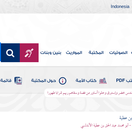
Indonesia
الصوتيات
المكتبة
المواريث
بنين وبنات
 PDF
كتاب الأمة
حول المكتبة
قائمة 
سندس خضر وإستبرق وحلوا أساور من فضة وسقاهم ربهم شرابا طهورا
بن عطية
 - أبو محمد عبد الحق بن عطية الأندلسي