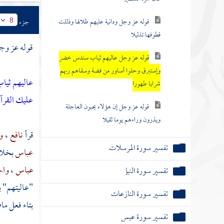
قوله عز وجل ودانية عليهم ظلالها وذللت
جزء
8
قطوفها تذليلا
قوله عز وج
قوله عز وجل عاليهم ثياب سندس خضر
وإستبرق وحلوا أساور من فضة وسقاهم ربهم
عاليهم ثيا
شرابا طهورا
عليك القرآن
قوله عز وجل إن هؤلاء يحبون العاجلة
ويذرون وراءهم يوما ثقيلا
قرأ
نافع
،
و
تفسير سورة المرسلات
عباس
بخلاف
عباس
،
وال
تفسير سورة النبإ
"عاليتهم" ب
تفسير سورة النازعات
بتاء فعل م
تفسير سورة عبس