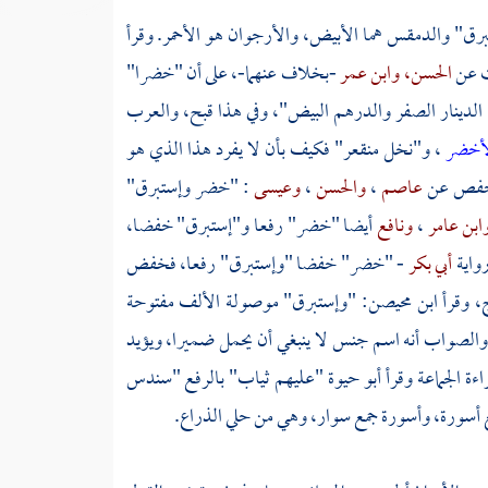
رق" والدمقس هما الأبيض، والأرجوان هو الأحمر. وقرأ
ت عن
الحسن،
وابن عمر
-بخلاف عنهما-، على أن "خضرا"
الدينار الصفر والدرهم البيض"، وفي هذا قبح،
والعرب
لأخضر
، و"نخل منقعر" فكيف بأن لا يفرد هذا الذي هو
فص
عن
عاصم
،
والحسن
،
وعيسى
: "خضر وإستبرق"
ابن عامر
،
ونافع
أيضا "خضر" رفعا و"إستبرق" خفضا،
رواية
أبي بكر
- "خضر" خفضا "وإستبرق" رفعا، فخفض
، وقرأ
ابن محيصن:
"وإستبرق" موصولة الألف مفتوحة
 والصواب أنه اسم جنس لا ينبغي أن يحمل ضميرا، ويؤيد
اءة الجماعة وقرأ
أبو حيوة
"عليهم ثياب" بالرفع "سندس
ع أسورة، وأسورة جمع سوار، وهي من حلي الذراع.