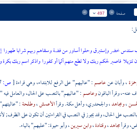
صفحة
497
ل:
ب سندس خضر وإستبرق وحلوا أساور من فضة وسقاهم ربهم شرابا طهورا
إ
 تنزيلا
فاصبر لحكم ربك ولا تطع منهم آثما أو كفورا
واذكر اسم ربك بكرة و
حمزة
،
وأبان
عن
عاصم
: "عاليهم" على الرفع للابتداء، وهي قراءة
[
ص:
497 ]
 عنه-، وقرأ الباقون
وعاصم
: "عاليهم" بالنصب على الحال، والعامل فيه 
حسن
،
ومجاهد
،
والجحدري،
وأهل
مكة.
وقرأ
الأعمش
،
وطلحة
: "عاليته
النصب على الحال، وقد يجوز في النصب في القراءتين أن تكون على الظرف; لأ
اض، وقرأ
مجاهد
،
وقتادة
،
وابن سيرين
،
وأبو حيوة:
"عليهم" بالياء.