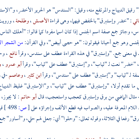
رقيق الديباج والمرتفع منه، وقيل: "السندس" هو الحرير الأخضر، و"الإستب
ائي
: "خضر وإستبرق" بالخفض فيهما، وهى قراءة
الأعمش
،
وطلحة
، وروي
، وجائز جمع صفة اسم الجنس إذا كان اسما مفردا كما قالوا: "أهلك الناس 
لجنس وهو جمع أحيانا فيقولون: "هو حصى أبيض"، وفي القرآن:
من الشجر ا
في معنى جمع. "وإستبرق" في هذه القراءة عطف على سندس، وقرأ
نافع
،
وح
ما، "خضر" نعت لـ "ثياب"، و"إستبرق" عطف على "ثياب"، وقرأ
أبو عمرو
،
و
ة لـ "ثياب" و"إستبرق" عطف على "سندس"، وقرأ
ابن كثير
،
وعاصم
-في 
ما تقدم أولا، "وإستبرق" عطف على "ثياب"، و"الإستبرق" غليظ الديباج
ه مثال الماضي من برق وإستبرق كعجب واستعجب، قال
أبو حاتم
: لا يجوز،
للام المعرفة عليه، والصواب فيه قطع الألف وإجراؤه على
[
ص:
498 ]
قر
" رفعا في الثلاثة، وقوله تعالى: "وحلوا" أي: جعل لهم حلي، و"أساور" جم