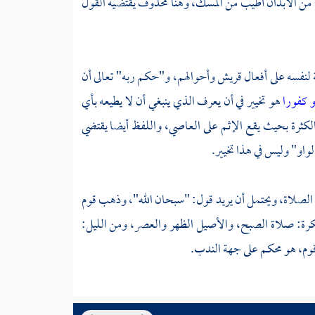
ا من الأبدان أطيب من المسك، وهنا محذوف يقتضيه القول
 لنفسه على أفعال
قريش
وأحوالهم، و"حكم ربه" تعالى أن
أو كفورا
هو تخيير في أن يعرف الذي ينبغي أن لا يطيعه بأي
كثرة بحيث يقع الإثم على العاصي، واللفظ أيضا يقتضي
لواو" وليس في هذا تخيير.
و الصلاة، ويحتمل أن يريد قول: "سبحان الله"، وذهب قوم
كرة: صلاة الصبح، والأصيل الظهر والعصر، ومن الليل:
وم، هو محكم على جهة الندب.