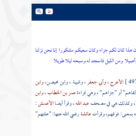
ن هذا كان لكم جزاء وكان سعيكم مشكورا
إنا نحن نزلنا
أصيلا
ومن الليل فاسجد له وسبحه ليلا طويلا
الأعرج
،
وأبي جعفر
،
وشيبة
،
وابن محيصن،
وابن
"لقاهم" أو "جزاهم" ، وهي قراءة
عمر بن الخطاب
،
وابن
م"، وكذلك هي في مصحف
عبد الله
، وقرأ أيضا
الأعمش
:
نه بمعنى: فوقهم، وقرأت
عائشة
رضي الله عنها: "علتهم"