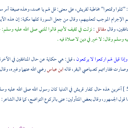
 "كلوا وتمتعوا" مخاطبة
لقريش،
على معنى: قل لهم يا
محمد،
وهذه صيغة أمر معن
هم الإجرام الموجب لتعذيبهم، وقال من جعل السورة كلها مكية: إن هذه الآية
نافقين، وقال
مقاتل
:
نزلت في
ثقيف
لأنهم قالوا للنبي صلى الله عليه وسلم: 
يه وسلم وقال: لا خير في دين لا صلاة فيه .
وإذا قيل لهم اركعوا لا يركعون
، قيل: هي حكاية عن حال المنافقين في الآخ
وصارت فقاراتهم كصياصي البقر، قاله
ابن عباس
رضي الله عنهما وغيره، وقال
آخرين هذه حال كفار
قريش
في الدنيا كان رسول الله صلى الله عليه و
 قول الجمهور، وقال بعض المتأولين: عنى بالركوع التواضع، كما قال الشاعر: