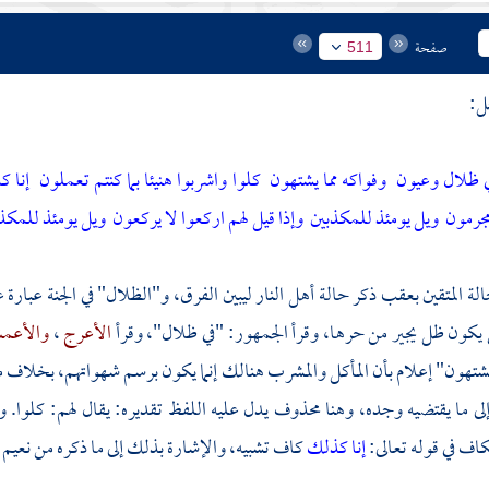
صفحة
511
ل:
في ظلال وعيون
وفواكه مما يشتهون
كلوا واشربوا هنيئا بما كنتم تعملون
إنا 
مجرمون
ويل يومئذ للمكذبين
وإذا قيل لهم اركعوا لا يركعون
ويل يومئذ للمكذ
الة المتقين بعقب ذكر حالة أهل النار ليبين الفرق، و"الظلال" في الجنة عبا
يكون ظل يجير من حرها، وقرأ الجمهور: "في ظلال"، وقرأ
الأعرج
،
والأع
 يشتهون" إعلام بأن المأكل والمشرب هنالك إنما يكون برسم شهواتهم، بخلاف ما 
لى ما يقتضيه وجده، وهنا محذوف يدل عليه اللفظ تقديره: يقال لهم: كلوا.
كاف في قوله تعالى:
إنا كذلك
كاف تشبيه، والإشارة بذلك إلى ما ذكره من نعيم أ