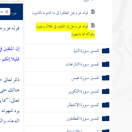
قوله عز وجل انطلقوا إلى ما كنتم به تكذبون
جزء
8
قوله عز وجل إن المتقين في ظلال وعيون
قوله عز وج
وفواكه مما يشتهون
إن المتقين 
تفسير سورة النبإ
قليلا إنكم 
تفسير سورة النازعات
تفسير سورة عبس
ذكر تعالى ح
هنالك حتى 
تفسير سورة التكوير
تعالى: "مما
تفسير سورة الانفطار
يرد شهوته إ
تفسير سورة المطففين
الدعاء. وال