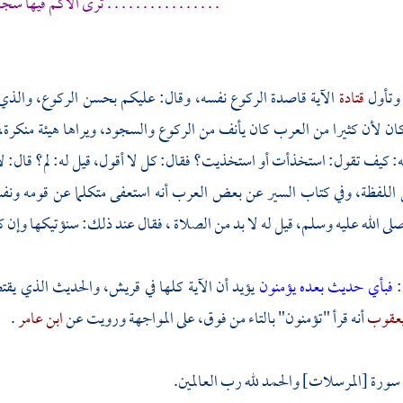
. . . . . . . . . . . . . . . . ترى الأكم فيها س
 وتأول
قتادة
الآية قاصدة الركوع نفسه، وقال: عليكم بحسن الركوع، والذي 
 كان لأن كثيرا من
العرب
كان يأنف من الركوع والسجود، ويراها هيئة منكرة، 
: كيف تقول: استخذأت أو استخذيت؟ فقال: كل لا أقول، قيل له: لم؟ قال: ل
 اللفظة، وفي كتاب السير عن بعض
العرب
أنه استعفى متكلما عن قومه ونف
لى الله عليه وسلم، قيل له لا بد من الصلاة ، فقال عند ذلك: سنؤتيكها وإن ك
:
فبأي حديث بعده يؤمنون
يؤيد أن الآية كلها في
قريش،
والحديث الذي يقتض
عقوب
أنه قرأ "تؤمنون" بالتاء من فوق، على المواجهة ورويت عن
ابن عامر
.
ورة [المرسلات] والحمد لله رب العالمين.