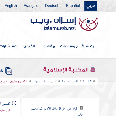
عربي
Español
Deutsch
Français
English
تفسير سورة نوح
تفسير سورة الجن
تفسير سورة المزمل
تفسير سورة المدثر
الرئيسية
موسوعات
مقالات
الفتوى
الاستشارات
تفسير سورة القيامة
تفسير سورة الإنسان
المكتبة الإسلامية
كتب
تفسير سورة المرسلات
الرئيسية
تفسير ابن عطية
تفسير سورة المرسلات
قوله عز وجل إن المتقين في
قوله عز وجل والمرسلات عرفا فالعاصفات
عصفا
تفسير ا
قوله عز وجل ألم نهلك الأولين ثم نتبعهم
ابن عطية
الآخرين