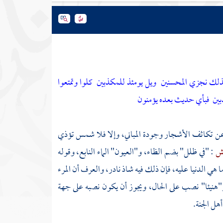
كذلك نجزي المحسنين
ويل يومئذ للمكذبين
كلوا وتمتعوا
بين
فبأي حديث بعده يؤمنون
رة عن تكاثف الأشجار وجودة المباني، وإلا فلا شمس تؤذي
مش
: "في ظلل" بضم الظاء، و"العيون" الماء النابع، وقوله
هي الدنيا عليه، فإن ذلك فيه شاذ نادر، والعرف أن المرء
 و"هنيئا" نصب على الحال، ويجوز أن يكون نصبه على جهة
هل الجنة.