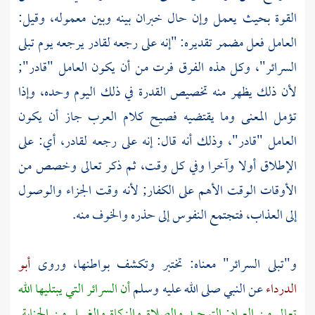
القوة بحيث يعمل وإن حال خبران بينه وبين معموله، وقيل:
العامل فعل مضمر تقديره: "إنه على رجعه لقادر يرجعه يوم تبلى
السرائر"، وكل هذه الفرق فرت من أن يكون العامل "قادر";
لأن ذلك يظهر منه تخصيص القدرة في ذلك اليوم وحده، وإذا
تؤمل المعنى وما يقتضيه فصيح كلام
العرب
جاز أن يكون
العامل "قادر"، وذلك أنه قال: إنه على رجعه لقادر، أي: على
الإطلاق أولا وآخرا وفي كل وقت، ثم ذكر تعالى وخصص من
الأوقات الوقت الأهم على الكفار; لأنه وقت الجزاء والوصول
إلى العذاب، فتجتمع النفوس إلى حذره والخوف منه.
و"تبلى السرائر" معناه: تختبر وتكشف بواطنها، وروى
أبو
الدرداء
عن النبي صلى الله عليه وسلم
أن السرائر التي يبتليها الله
تعالى من العباد: التوحيد والصلاة والزكاة والغسل من الجنابة.