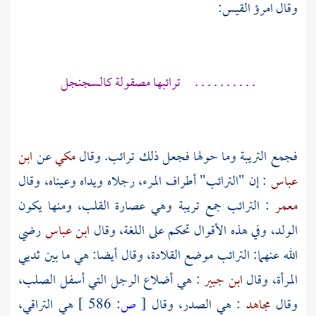
وقال
امرؤ القيس:
. . . . . . . . . . ترائبها مصقولة كالسجنجل
فجمع التريبة وما حولها فجعل ذلك ترائب. وقال
مكي
عن
ابن
عباس
: إن "الترائب" أطراف المرء، رجلاه ويداه وعيناه، وقال
معمر
: الترائب جمع تريبة وهي عصارة القلب، ومنها يكون
الولد، وفي هذه الأقوال تحكم على اللغة، وقال
ابن عباس
رضي
الله عنهما: الترائب موضع القلادة، وقال أيضا: هي ما بين ثديي
المرأة، وقال
ابن جبير
: هي أضلاع الرجل التي أسفل الصلب،
وقال
مجاهد
: هي الصدر، وقال
[
ص:
586 ]
هي التراقي،