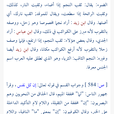
الضوء: يقال: ثقب النجم إذا أضاء، وثقبت النار، كذلك،
وثقبت الرائحة إذا سطعت، ويقال للموقد; اثقب نارك، أي
أضئها. وقال
ابن زيد
: أراد نجما مخصوصا وهو زحل، ووصفه
بالثقوب لأنه مبرز على الكواكب في ذلك، وقال
ابن عباس
: أراد
الجدي، وقال بعض هؤلاء: ثقب النجم، إذا ارتفع، فإنما وصف
زحلا بالثقوب لأنه أرفع الكواكب مكانا، وقال
ابن زيد
أيضا
وغيره: النجم الثاقب: الثريا، وهو الذي تطلق عليه
العرب
اسم
الجنس معرفا.
[
ص:
584 ]
وجواب القسم في قوله تعالى:
إن كل نفس
، وقرأ
جمهور الناس: "لما" مخففة الميم، قال الحذاق من النحويين وهم
البصريون: "إن" مخففة من الثقيلة، واللام لام التأكيد الداخلة
على الخبر، وقال الكوفيون: "إن" بمعنى "ما" النافية، واللام