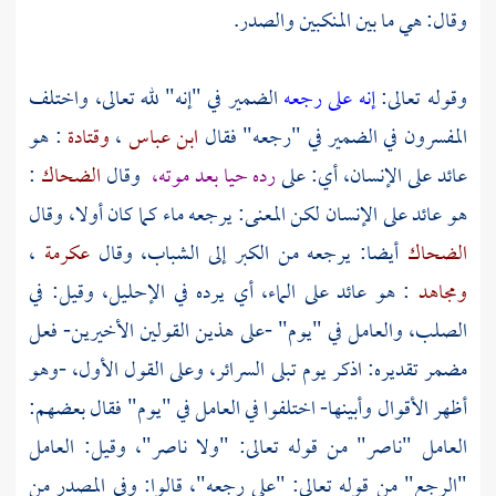
وقال: هي ما بين المنكبين والصدر.
وقوله تعالى:
إنه على رجعه
الضمير في "إنه" لله تعالى، واختلف
المفسرون في الضمير في "رجعه" فقال
ابن عباس
،
وقتادة
: هو
عائد على الإنسان، أي: على
رده حيا بعد موته،
وقال
الضحاك
:
هو عائد على الإنسان لكن المعنى: يرجعه ماء كما كان أولا، وقال
الضحاك
أيضا: يرجعه من الكبر إلى الشباب، وقال
عكرمة
،
ومجاهد
: هو عائد على الماء، أي يرده في الإحليل، وقيل: في
الصلب، والعامل في "يوم" -على هذين القولين الأخيرين- فعل
مضمر تقديره: اذكر يوم تبلى السرائر، وعلى القول الأول، -وهو
أظهر الأقوال وأبينها- اختلفوا في العامل في "يوم" فقال بعضهم:
العامل "ناصر" من قوله تعالى: "ولا ناصر"، وقيل: العامل
"الرجع" من قوله تعالى: "على رجعه"، قالوا: وفي المصدر من