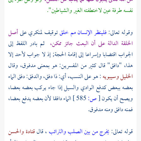
نفسه طرفة عين لاختطفته الغير والشياطين".
وقوله تعالى:
فلينظر الإنسان مم خلق
توقيف لمنكري على
أصل
الخلقة الدالة على أن البعث جائز ممكن،
ثم بادر اللفظ إلى
الجواب اقتضابا وإسراعا إلى إقامة الحجة; إذ لا جواب لأحد إلا
هذا، "دافق" قال كثير من المفسرين: هو بمعنى مدفوق، وقال
الخليل
وسيبويه
: هو على النسب، أي: ذا دفق، والدفق: دفق الماء
بعضه ببعض كدفع الوادي والسيل إذا جاء يركب بعضه بعضا،
ويصح أن يكون
[
ص:
585 ]
الماء دافقا لأن بعضه يدفع بعضا،
فمنه دافق ومنه مدفوق.
قوله تعالى:
يخرج من بين الصلب والترائب
، قال
قتادة
والحسن