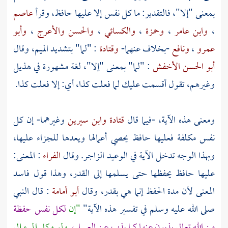
بمعنى "إلا"، فالتقدير: ما كل نفس إلا عليها حافظ، وقرأ
عاصم
،
وابن عامر
،
وحمزة
،
والكسائي
،
والحسن
والأعرج
،
وأبو
عمرو
،
ونافع
-بخلاف عنهما-
وقتادة
: "لما" بتشديد الميم، وقال
أبو الحسن الأخفش
: "لما" بمعنى "إلا"، لغة مشهورة في
هذيل
وغيرهم، تقول أقسمت عليك لما فعلت كذا، أي: إلا فعلت كذا.
ومعنى هذه الآية، -فيما قال
قتادة
وابن سيرين
وغيرهما- إن كل
نفس مكلفة فعليها حافظ يحصي أعمالها ويعدها للجزاء عليها،
وبهذا الوجه تدخل الآية في الوعيد الزاجر. وقال
الفراء
: المعنى:
عليها حافظ يحفظها حتى يسلمها إلى القدر، وهذا قول فاسد
المعنى لأن مدة الحفظ إنما هي بقدر، وقال
أبو أمامة
: قال النبي
صلى الله عليه وسلم في تفسير هذه الآية"
"إن
لكل نفس حفظة
من الله تعالى يذبون عنها كما يذب عن العسل،
ولو وكل المرء إلى