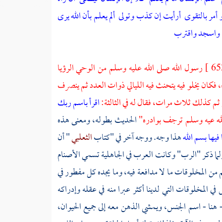
 أمر بالتقوى
أرأيت إن كذب وتولى
ألم يعلم بأن الله يرى
ه واسجد واقترب
رسول الله صلى الله عليه وسلم من الوحي الرؤيا
،
فكان يخلو فيه يتحنث فيه الليالي ذوات العدد ثم ينصرف
ي ثم كذلك ثلاث مرات، فقال له في الثالثة:
اقرأ باسم ربك
لله عيه وسلم ترجف بوادره"
الحديث بطوله، ومعنى هذه
فيها بسم الله
هذا وجه. ووجه آخر في "كتاب
الثعلبي
" أن
ولما ذكر "الرب" وكانت
العرب
في الجاهلية تسمي الأصنام
م من المخلوقات ما لا مدافعة فيه، وما يجده كل مفطور في
ي المخلوقات التي لدينا أكثر عبرا منه في عقله وإدراكه
هنا - اسم الجنس، ويمشي الذهن معه إلى جميع الحيوان،