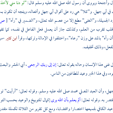
ل وأجنحة ويروى أن رسول الله صلى الله عليه وسلم قال:
"لو دنا مني لأخذته
 في
أبي جهل.
و"كلا" هي رد على أقوال
أبي جهل
وأفعاله، ويتجه أن تكون بم
د الجميلة، و"الغنى" مطغ إلا من عصم الله تعالى، و"الضمير في "رآه"
[
ص:
لب تقرب من العلم، وكذلك جاز أن يعمل فعل الفاعل في نفسه، كما تقول:
ن رآه" بالمد على وزن "رعاه"، واختلفوا في الإمالة وتركها، وقرأ
ابن كثير
-من
فعل، وذلك تخفيف.
ى غنى هذا الإنسان وحاله بقوله تعالى:
إن إلى ربك الرجعى
، أي الحشر والبعث
ه، وفي هذا الخبر وعيد للطاغين من الناس.
جهل،
وأن العبد المصلي
محمد
صلى الله عليه وسلم. وقوله تعالى: "أرأيت" تو
قتصر به. وقوله تعالى:
ألم يعلم بأن الله يرى
إكمال للتوبيخ والوعيد بحسب التوق
عيد الكافي لجميعها اختصارا واقتضابا، ومع كل تقرير من الثلاثة تكملة مقدرة 