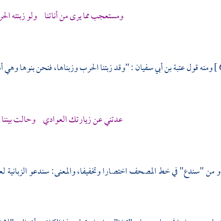
ومستعجب مما يرى من أناتنا ولو زبنته الحرب
ومنه قول
عتبة بن أبي سفيان
: "وقد زبتنا الحرب وزبناها، فنحن بنوها وهي أم
عدتني عن زيارتك العوادي وحالت بيننا
 من "سندع" في خط المصحف اختصارا وتخفيفا، والمعنى: سندعو الزبانية لع