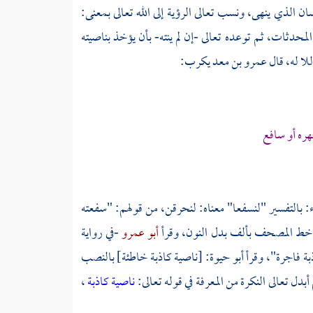
ان الذي ينهى، ونسب تعالى الرؤية إلى الله تعالى بمعنى:
لمحدثات، ثم توعده تعالى -إن لم ينته- بأن يؤخذ بناصيته
ا له، قال
عمرو بن معد يكرب:
هره أو سافع
: بالتفسير "لنسفعا" معناه: لنحرقن، من قولهم: "سفعته
في خط المصحف بألف بدل النون، وقرأ
أبو عمرو
-في رواية
بة فاجرة"، وقرأ
أبو حيوة:
[ناصية كاذبة خاطئة] بالنصب
بدل تعالى النكرة من المعرفة في قوله تعالى:
ناصية كاذبة
،