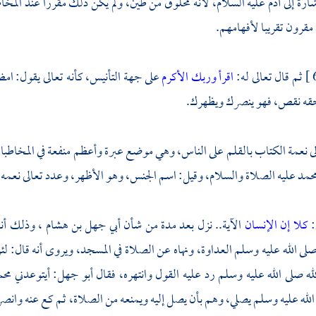
ارة إلى
آدم
عليه السلام، لأنه مخلوق من طين، ولم يكن ذلك مقررا عند المخا
مقرون تقريبا لأفهامهم.
ثم قال تعالى له:
اقرأ وربك الأكرم
على جهة التأنيس، كأنه تعالى يقول: ا
حقه نقص، فهو ينصرك ويظهرك.
ى نعمة الكتاب بالقلم على الناس، وهي موضع عبرة وأعظم منفعة في المخاطبات
حمد
عليه الصلاة والسلام، وقيل: اسم الجنس، وهو الأظهر، وعدد تعالى نعمه 
:
كلا إن الإنسان
الآية.. نزل بعد مدة من شأن
أبي جهل بن هشام
، وذلك أن
لى الله عليه وسلم العداوة، ونهاه عن الصلاة في المسجد، ويروى أنه قال: ل
ه صلى الله عليه وسلم رد عليه القول وانتهره، فقال
أبو جهل:
أيتوعدني
مح
الله عليه وسلم يصلي، وهم بأن يصل إليه ويمنعه من الصلاة، ثم كع عنه وانص