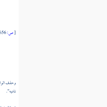
[
ص:
656 ]
وحذف الواو
ناديه".