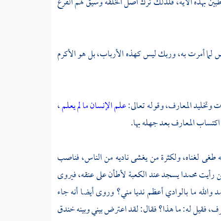
طبين بهذه الآية، فلذلك ترك أصل الخلقة وسيق لهم الفرع
مض لما أمرت به، وربك ليس كهذه الأرباب، بل هو الأكرم
 وتخليد المعارف، وقوله تعالى:
علم الإنسان ما لم يعلم
،
اكتساب المعارف بعد جهله بها.
ه طغى لغناه، ولكثرة من يغشى ناديه من الناس، فناصب
ئن رأيت
محمدا
يسجد عند
الكعبة
لأطأن على عنقه، فيروى
مد
والله ما بالوادي أعظم نديا مني؟ وروى أيضا أنه جاء
رف، فقيل له: ما هذا؟ فقال: لقد اعترض بيني وبينه خندق