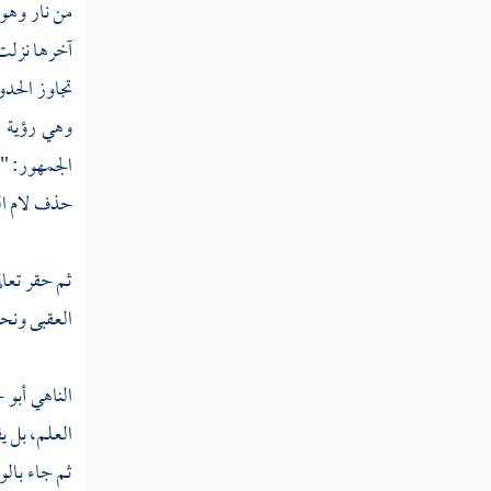
من نار وهو
آخرها نزلت
تجاوز الحدو
وهي رؤية ق
الجمهور: "أ
حذف لام ال
ثم حقر تعال
العقبى ونحو
الناهي
أبو 
العلم، بل ي
ثم جاء بالو