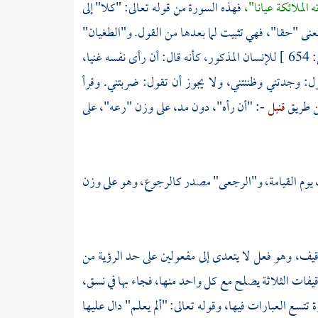
 الملائكة عيانا"،
فهذه السورة من قوله تعالى: "كلا" إلى
عنى "حقا"، فهي تثبيت لما بعدها من القول. و"الطغيان"
654 ]
للإنسان المذكور، كأنه قال: أن رأى نفسه غنيا،
 وجدتني وظننتني، ولا يجوز أن تقول: ضربتني. وقرأ
 طريق
قنبل
-: "أن رأه"، دون مد، على وزن "رعه"، على
 يوم القيامة، و"الرجعى" مصدر كالرجوع، وهو على وزن
قيف، وهو فعل لا يتعدى إلى مفعولين على حد الرؤية من
يفات الثلاثة يصلح مع كل واحد منها، فجاء بها في نسق،
تتسع العبارات فيها، وقوله تعالى: "ألم يعلم" دال عليها