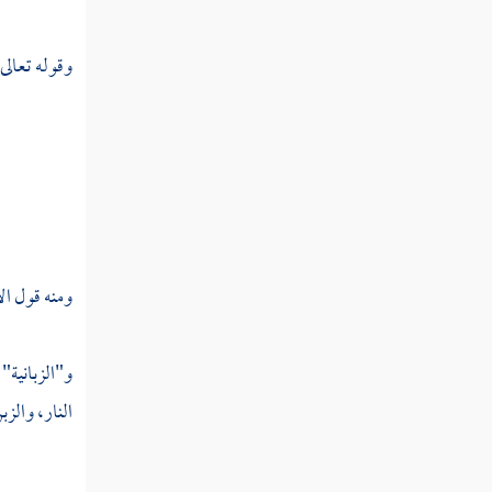
وقوله تعالى
ومنه قول الأ
و"الزبانية
النار، والز