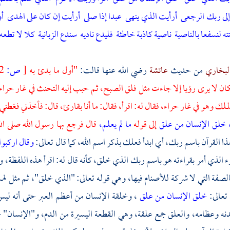
إلى ربك الرجعى
أرأيت الذي ينهى
عبدا إذا صلى
أرأيت إن كان على الهدى
أو
نته لنسفعا بالناصية
ناصية كاذبة خاطئة
فليدع ناديه
سندع الزبانية
كلا لا تطع
لبخاري
من حديث
عائشة
رضي الله عنها قالت:
"أول ما بدئ به
[
ص:
652 ]
ان لا يرى رؤيا إلا جاءت مثل فلق الصبح، ثم حبب إليه التحنث في
غار حراء
لملك وهو في
غار حراء،
فقال له: اقرأ، فقال: ما أنا بقارئ، قال: فأخذني فغطن
خلق الإنسان من علق
إلى قوله
ما لم يعلم،
قال فرجع بها رسول الله صلى ا
هذا القرآن باسم ربك، أي ابدأ فعلك بذكر اسم الله، كما قال تعالى:
وقال اركبوا 
ء الذي أمر بقراءته هو باسم ربك الذي خلق، كأنه قال له: اقرأ هذه اللفظة، 
بالصفة التي لا شركة للأصنام فيها، وهي قوله تعالى: "الذي خلق"، ثم مثل له
تعالى:
خلق الإنسان من علق
، وخلقة الإنسان من أعظم العبر حتى أنه ليس ف
ه وعظامه، والعلق جمع علقة، وهي القطعة اليسيرة من الدم، و"الإنسان" - 