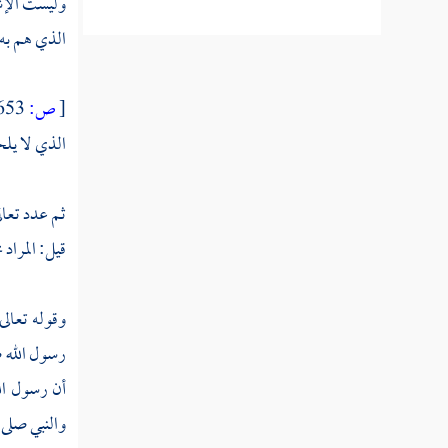
وليست الإش
الذي هم به 
تفسير سورة الإخلاص
[
ص:
653 ]
تفسير سورة الفلق
الذي لا يل
تفسير سورة الناس
ثم عدد تعال
قيل: المراد
م
وقوله تعالى
رسول الله ص
أن رسول الل
والنبي صلى 