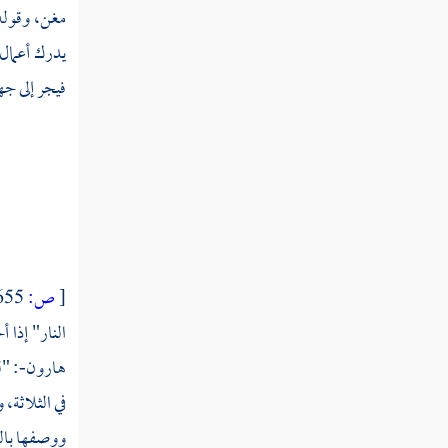
مغن، وقوله 
يدرك أعمال 
فيجر إلى جه
[
ص:
655 ]
النار" إذا 
هارون-:
"ل
في الثلاثة
ووصفها بال