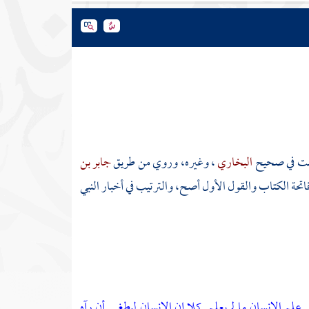
بت في صحيح
البخاري
، وغيره، وروي من طريق
جابر بن
فاتحة الكتاب والقول الأول أصح، والترتيب في أخبار النبي
علم الإنسان ما لم يعلم
كلا إن الإنسان ليطغى
أن رآه