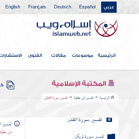
عربي
Español
Deutsch
Français
English
تفسير سورة الليل
تفسير سورة الضحى
تفسير سورة الشرح
الرئيسية
موسوعات
مقالات
الفتوى
الاستشارات
تفسير سورة التين
المكتبة الإسلامية
كتب
تفسير سورة العلق
الرئيسية
تفسير ابن عطية
تفسير سورة العلق
تفسير سورة القدر
تفسير ا
ابن عطية
تفسير سورة لم يكن