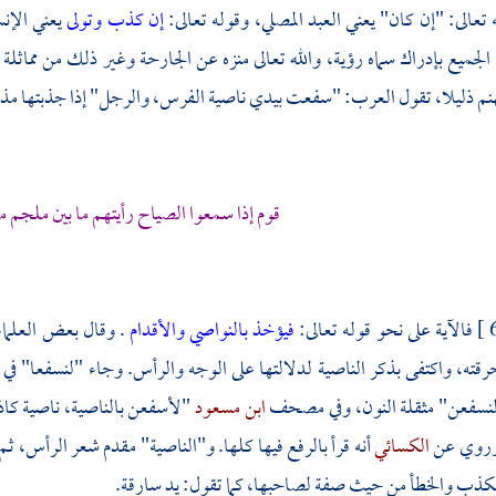
تعالى: "إن كان" يعني العبد المصلي، وقوله تعالى:
إن كذب وتولى
يعني الإنس
الجميع بإدراك سماه رؤية، والله تعالى منزه عن الجارحة وغير ذلك من مماثلة ا
نم ذليلا، تقول
العرب:
"سفعت بيدي ناصية الفرس، والرجل" إذا جذبتها مذلل
قوم إذا سمعوا الصياح رأيتهم ما بين ملجم م
فالآية على نحو قوله تعالى:
فيؤخذ بالنواصي والأقدام
. وقال بعض العلماء
أحرقته، واكتفى بذكر الناصية لدلالتها على الوجه والرأس. وجاء "لنسفعا" 
نسفعن" مثقلة النون، وفي مصحف
ابن مسعود
"لأسفعن بالناصية، ناصية كاذ
، وروي عن
الكسائي
أنه قرأ بالرفع فيها كلها. و"الناصية" مقدم شعر الرأس، ثم أ
كذب والخطأ من حيث صفة لصاحبها، كما تقول: يد سارقة.