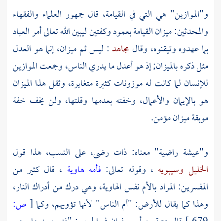
و"الموازين" هي التي في القيامة، قال جمهور العلماء والفقهاء
والمحدثين: ميزان القيامة بعمود وكفتين ليبين الله تعالى أمر العباد
بما عهدوه وتيقنوه، وقال
مجاهد
: ليس ثم ميزان، إنما هو العدل
مثل ذكره بالميزان; إذ هو أعدل ما يدري الناس، وجمعت الموازين
للإنسان لما كانت له موزونات كثيرة متغايرة، وثقل هذا الميزان
هو بالإيمان والأعمال، وخفته بعدمها وقلتها، ولن يخف خفة
موبقة ميزان مؤمن.
و"عيشة راضية" معناه: ذات رضى، على النسب، هذا قول
الخليل
وسيبويه
، وقوله تعالى:
فأمه هاوية
، قال كثير من
المفسرين: المراد بالأم نفس الهاوية، وهي درك من أدراك النار،
وهذا كما يقال للأرض: "أم الناس" لأنها تؤويهم، وكما
[
ص: