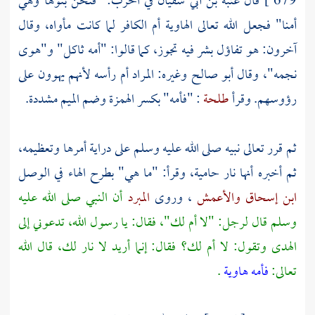
679 ]
قال
عتبة بن أبي سفيان
في الحرب: "فنحن بنوها وهي
أمنا" فجعل الله تعالى الهاوية أم الكافر لما كانت مأواه، وقال
آخرون: هو تفاؤل بشر فيه تجوز، كما قالوا: "أمه ثاكل" و"هوى
نجمه"، وقال
أبو صالح
وغيره: المراد أم رأسه لأنهم يهوون على
رؤوسهم. وقرأ
طلحة
: "فأمه" بكسر الهمزة وضم الميم مشددة.
ثم قرر تعالى نبيه صلى الله عليه وسلم على دراية أمرها وتعظيمه،
ثم أخبره أنها نار حامية، وقرأ: "ما هي" بطرح الهاء في الوصل
ابن إسحاق
والأعمش
، وروى
المبرد
أن النبي صلى الله عليه
وسلم قال لرجل: "لا أم لك"، فقال: يا رسول الله، تدعوني إلى
الهدى وتقول: لا أم لك؟ فقال: إنما أريد لا نار لك، قال الله
تعالى:
فأمه هاوية
.