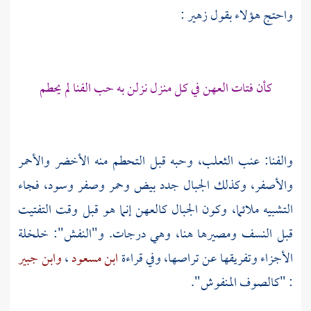
واحتج هؤلاء بقول
زهير
:
كأن فتات العهن في كل منزل نزلن به حب الفنا لم يحطم
والفنا: عنب الثعلب، وحبه قبل التحطم منه الأخضر والأحمر
والأصفر، وكذلك الجبال جدد بيض وحمر وصفر وسود، فجاء
التشبيه ملائما، وكون الجبال كالعهن إنما هو قبل وقت التفتيت
قبل النسف ومصيرها هنا، وهي درجات. و"النفش": خلخلة
الأجزاء وتفريقها عن تراصها، وفي قراءة
ابن مسعود
،
وابن جبير
: "كالصوف المنفوش".