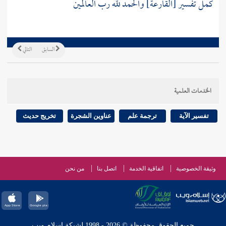
كمل تفسير [القارعة] والحمد لله رب العالمين
السابق
التالي
الخدمات العلمية
تفسير الآية
ترجمة علم
عناوين الشجرة
تخريج حديث
وثيقة الخصوصية
اتفاقية الخدمة
اتصل بنا
من نحن
جميع الحقوق محفوظة © 2026 - 1998 لشبكة إسلام ويب