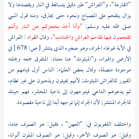
"القارعة"، و"الفراش" طير دقيق يتساقط في النار ويقصدها ولا
يزال يتقحم على المصباح ونحوه حتى يحترق، ومنه قول النبي
صلى الله عليه وسلم:
"وأنا آخذ بحجزكم عن النار وأنتم
تقتحمون فيها تقاحم الفراش والجنادب"،
وقال
الفراء
: الفراش
في الآية غوغاء الجراد، وهو صغيره الذي ينتشر
[
ص:
678 ]
في
الأرض والهواء، و"المبثوث" هنا معناه: المتفرق جمعه وجملته
موجودة متصلة، وقال بعض العلماء: الناس أول قيامهم من
القبور كالفراش المبثوث; لأنهم يجيئون ويذهبون على غير نظام،
ثم يدعوهم الداعي فيتوجهون إلى ناحية المحشر، فهم حينئذ
كالجراد المنتشر; لأن الجراد إنما توجهه أبدا إلى ناحية مقصودة.
واختلف اللغويون في: "العهن" ، فقيل: هو الصوف عاما،
وقيل: هو الصوف الأحمر، وقيل: هو الصوف الملون ألوانا،