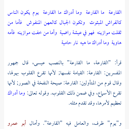
القارعة
ما القارعة
وما أدراك ما القارعة
يوم يكون الناس
كالفراش المبثوث
وتكون الجبال كالعهن المنفوش
فأما من
ثقلت موازينه
فهو في عيشة راضية
وأما من خفت موازينه
فأمه
هاوية
وما أدراك ما هيه
نار حامية
قرأ: "القارعة، ما القارعة" بالنصب عيسى، قال جمهور
المفسرين: القارعة: القيامة نفسها; لأنها تقرع القلوب بهولها،
وقال قوم من المتأولين: القارعة: صيحة النفخة في الصور; لأنها
تقرع الأسماع، وفي ضمن ذلك القلوب. وقوله تعالى:
وما أدراك
تعظيم لأمرها، وقد تقدم مثله.
و"يوم" ظرف، والعامل فيه "القارعة". وأمال
أبو عمرو