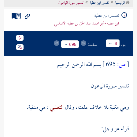
الرئيسية
تفسير ابن عطية
تفسير سورة الماعون
تراجم الأعلام
تفسير ابن عطية
ابن عطية - أبو محمد عبد الحق بن عطية الأندلسي
جزء
صفحة
8
695
[
ص:
695 ]
بسم الله الرحمن الرحيم
تفسير سورة الماعون
وهي مكية بلا خلاف علمته، وقال
الثعلبي
: هي مدنية.
قوله عز وجل: