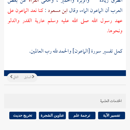
الطرق زيادة " "والإبرة والخمير"، وحكى
الفراء
عن بعض
العرب
أن الماعون الماء، وقال
ابن مسعود
:
كنا نعد الماعون على
عهد رسول الله صلى الله عليه وسلم عارية القدر والدلو
ونحوها.
كمل تفسير سورة [الماعون] والحمد لله رب العالمين.
السابق
التالي
الخدمات العلمية
تفسير الآية
ترجمة علم
عناوين الشجرة
تخريج حديث