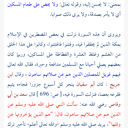
بمعنى: لا يحسن إليه، وقوله تعالى:
ولا يحض على طعام المسكين
أي لا يأمر بصدقة، ولا يرى ذلك صوابا.
ويروى أن هذه السورة نزلت في بعض المضطرين في الإسلام
بمكة
الذين لم يحققوا فيه، وفتنوا فافتتنوا، وكانوا على هذا الخلق
من الغشم وغلظ العشرة والفظاظة على المساكين، وربما كان
بعضهم يصلي أحيانا مع المسلمين مدافعة وحيرة، فقال الله تعالى
فيهم
فويل للمصلين
الذين هم عن صلاتهم ساهون
، وقال
ابن
جريج
: كان
أبو سفيان
ينحر كل أسبوع جزورا فجاءه يتيم
فقرعه بعصا، فنزلت السورة فيه،
[
ص:
696 ]
قال
سعد بن أبي
وقاص
رضي الله عنه:
سألت النبي صلى الله عليه وسلم عن
الذين هم عن صلاتهم ساهون، قال: "هم الذين يؤخرونها عن
وقتها"،
يريد صلى الله عليه وسلم -والله تعالى أعلم- تأخير ترك