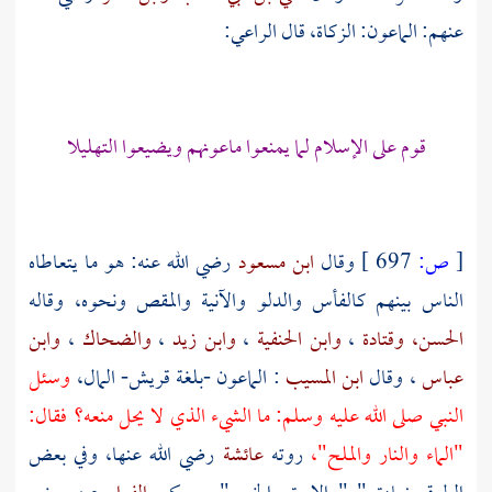
عنهم: الماعون: الزكاة، قال الراعي:
قوم على الإسلام لما يمنعوا ماعونهم ويضيعوا التهليلا
[
ص:
697 ]
وقال
ابن مسعود
رضي الله عنه: هو ما يتعاطاه
الناس بينهم كالفأس والدلو والآنية والمقص ونحوه، وقاله
الحسن،
وقتادة
،
وابن الحنفية
،
وابن زيد
،
والضحاك
،
وابن
عباس
، وقال
ابن المسيب
: الماعون -بلغة
قريش-
المال،
وسئل
النبي صلى الله عليه وسلم: ما الشيء الذي لا يحل منعه؟ فقال:
"الماء والنار والملح"،
روته
عائشة
رضي الله عنها، وفي بعض