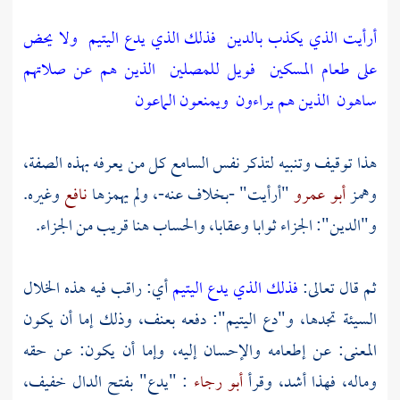
أرأيت الذي يكذب بالدين
فذلك الذي يدع اليتيم
ولا يحض
على طعام المسكين
فويل للمصلين
الذين هم عن صلاتهم
ساهون
الذين هم يراءون
ويمنعون الماعون
هذا توقيف وتنبيه لتذكر نفس السامع كل من يعرفه بهذه الصفة،
وهمز
أبو عمرو
"أرأيت" -بخلاف عنه-، ولم يهمزها
نافع
وغيره.
و"الدين": الجزاء ثوابا وعقابا، والحساب هنا قريب من الجزاء.
ثم قال تعالى:
فذلك الذي يدع اليتيم
أي: راقب فيه هذه الخلال
السيئة تجدها، و"دع اليتيم": دفعه بعنف، وذلك إما أن يكون
المعنى: عن إطعامه والإحسان إليه، وإما أن يكون: عن حقه
وماله، فهذا أشد، وقرأ
أبو رجاء
: "يدع" بفتح الدال خفيف،