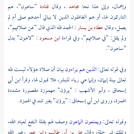
وإهمال، وإلى هذا نحا
مجاهد
، وقال
قتادة
"ساهون"، هم
التاركون لها، أو هم الغافلون الذين لا يبالي أحدهم صلى أم لم
يصل، وقال
عطاء بن يسار
: الحمد لله الذي قال "عن صلاتهم"،
ولم يقل: "في صلاتهم"، وفي قراءة
ابن مسعود
: "لاهون" بدل
"ساهون".
وفي قوله تعالى:
الذين هم يراءون
بيان أن صلاة هؤلاء ليست لله
تعالى بينة إيمان، وإنما هي رياء للبشر، فلا قبول لها، وقرأ
ابن أبي
إسحاق
،
وأبو الأشهب
: "يرؤن" مهموزة مقصورة مشددة
الهمزة، وروى
ابن أبي إسحاق
: "يرؤن" بغير شد في الهمزة.
وقوله تعالى:
ويمنعون الماعون
وصف لهم بقلة النفع لعباد الله،
وتلك شر خلة، وقال
علي بن أبي طالب
وابن عمر
رضي الله