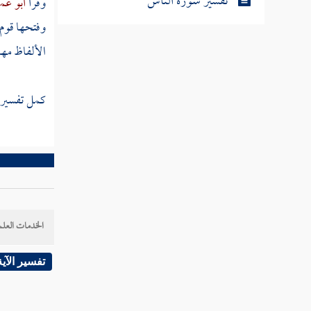
تفسير سورة الناس
وقرأ
أبو عم
وفتحها قوم،
الألفاظ مها
كمل تفسير س
الخدمات العلم
تفسير الآية