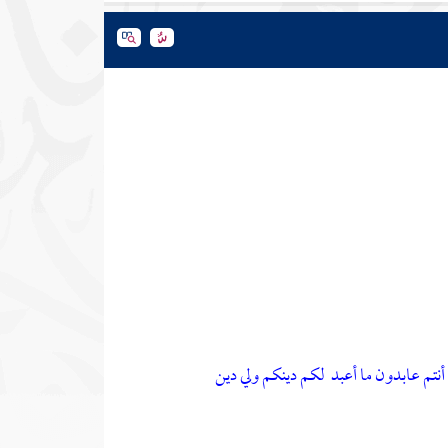
أنتم عابدون ما أعبد
لكم دينكم ولي دين