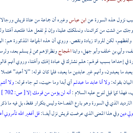
بب نزول هذه السورة عن
ابن عباس
وغيره أن جماعة من عتاة
قريش
ورجالاته
ك من شئت من كرائمنا، ونملكك علينا، وإن لم تفعل هذا فلتعبد آلهتنا ولن
 ولفظهم، لكن للرواة زيادة ونقص. وروي أن هذه الجماعة المذكورة هم:
ال
لف،
وأبي بن خلف
وأبو جهل،
وابنا
الحجاج
ونظراؤهم ممن لم يسلم بعد، ولرسو
 في إحداها بسبب قولهم: هلم نشترك في عبادة إلهك وآلهتنا، وروي أنهم قالوا
عبد ما يعبدون، وأنهم غير عابدين ما يعبد، فلما كان قوله: "لا أعبد" محتملا 
لبيان بقوله:
ولا أنا عابد ما عبدتم
أي أبدا وما حييت، ثم جاء قوله:
ولا أنتم
 فهذا كما قيل
لنوح
عليه السلام :
أنه لن يؤمن من قومك إلا
[
ص:
702 ]
م
الترديد الذي في السورة وهو بارع الفصاحة وليس بتكرار فقط، بل فيه ما ذكرته مع
ولي دين
وفي هذا المعنى الذي عرضت
قريش
نزل أيضا:
قل أفغير الله تأمروني أع