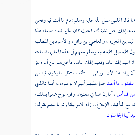
ا قالوا للنبي صلى الله عليه وسلم: دع ما أنت فيه ونحن
عبد إلهك حتى نشترك، فحيث كان الخير نلناه جميعا، هذا
وليد بن المغيرة
،
والعاصي بن وائل،
والأسود بن المطلب
ل الله صلى الله عليه وسلم معهم في هذه المعاني مقامات
: اعبد إلهنا عاما ونعبد إلهك عاما، فأخبرهم عن أمره عز
أن يراد به "الآن" ويبقى المستأنف منتظرا ما يكون فيه من
 عابدون ما أعبد
حتما عليهم أنهم لا يؤمنون به أبدا كالذي
ن قد آمن
، أما إن هذا في معنيين، وقوم
نوح
عموا بذلك،
 التأكيد والإبلاغ، وزاد الأمر بيانا وتبريا منهم بقوله:
بد أيها الجاهلون
.