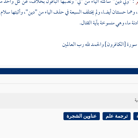
ر
: "ولي دين" ساكنة الياء من "لي" ونصبها الباقون بخلاف، عن كل واحد م
 وهما حسنتان أيضا، ولم يختلف السبعة في حذف الياء من "دين"، وأثبتها
سلام،
دنة ما، وهي منسوخة بآية القتال.
ورة [الكافرون] والحمد لله رب العالمين
ية
ترجمة علم
عناوين الشجرة