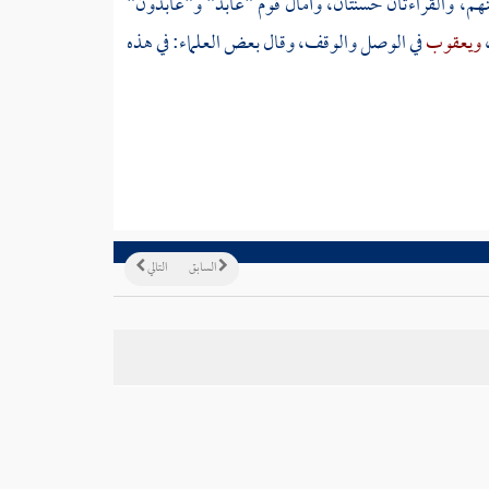
نهم، والقراءتان حسنتان، وأمال قوم "عابد" و"عابدون"
ويعقوب
في الوصل والوقف، وقال بعض العلماء: في هذه
السابق
التالي