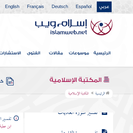
عربي
Español
Deutsch
Français
English
تفسير سورة التين
تفسير سورة العلق
الرئيسية
موسوعات
مقالات
الفتوى
الاستشارات
تفسير سورة القدر
تفسير سورة لم يكن
المكتبة الإسلامية
كتب
تفسير سورة الزلزلة
الرئيسية
المكتبة الإسلامية
تفسير سورة العاديات
تفسير ا
ابن عطية