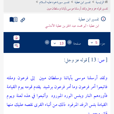
الرئيسية
تفسير ابن عطية
تفسير سورة هود عليه السلام
تراجم الأعلام
تفسير قوله عز وجل ولقد أرسلنا موسى بآياتنا وسلطان مبين
تفسير ابن عطية
ابن عطية - أبو محمد عبد الحق بن عطية الأندلسي
جزء
صفحة
5
13
[
ص:
13 ]
قوله عز وجل:
ولقد أرسلنا موسى بآياتنا وسلطان مبين
إلى فرعون وملئه
فاتبعوا أمر فرعون وما أمر فرعون برشيد
يقدم قومه يوم القيامة
فأوردهم النار وبئس الورد المورود
وأتبعوا في هذه لعنة ويوم
القيامة بئس الرفد المرفود
ذلك من أنباء القرى نقصه عليك منها
قائم وحصيد