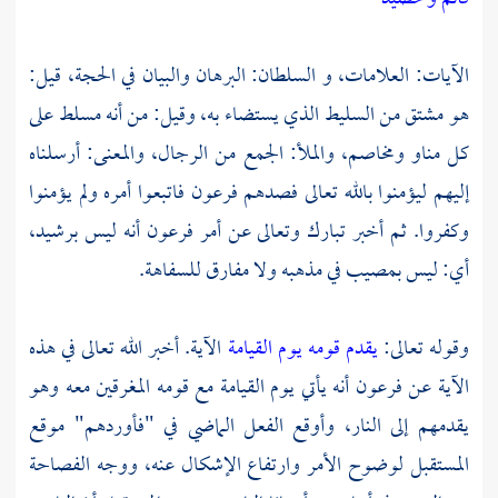
الآيات: العلامات، و السلطان: البرهان والبيان في الحجة، قيل:
هو مشتق من السليط الذي يستضاء به، وقيل: من أنه مسلط على
كل مناو ومخاصم، والملأ: الجمع من الرجال، والمعنى: أرسلناه
إليهم ليؤمنوا بالله تعالى فصدهم
فرعون
فاتبعوا أمره ولم يؤمنوا
وكفروا. ثم أخبر تبارك وتعالى عن أمر فرعون أنه ليس برشيد،
أي: ليس بمصيب في مذهبه ولا مفارق للسفاهة.
وقوله تعالى:
يقدم قومه يوم القيامة
الآية. أخبر الله تعالى في هذه
الآية عن
فرعون
أنه يأتي يوم القيامة مع قومه المغرقين معه وهو
يقدمهم إلى النار، وأوقع الفعل الماضي في "فأوردهم" موقع
المستقبل لوضوح الأمر وارتفاع الإشكال عنه، ووجه الفصاحة