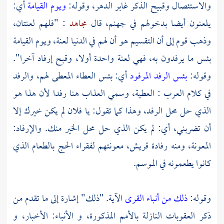
والاستئصال وقبيح الذكر غابر الدهر، وقوله:
ويوم القيامة
أي:
يلعنون أيضا بدخولهم في جهنم، قال
مجاهد
: "فلهم لعنتان،
وذهب قوم إلى أن التقسيم هو أن لهم في الدنيا لعنة، ويوم القيامة
بئس ما يرفدون به، فهي لعنة واحدة أولا، وقبح إرفاد آخرا".
وقوله:
بئس الرفد المرفود
أي: بئس العطاء المعطى لهم، والرفد
في كلام
العرب
: العطية، وسمي العذاب هنا رفدا لأن هذا هو
الذي حل محل الرفد، وهذا كما تقول: يا فلان لم يكن خيرك إلا
أن تضربني، أي: لم يكن الذي حل محل الخير منك. والإرفاد:
المعونة، ومنه رفادة قريش، معونتهم لفقراء الحج بالطعام الذي
كانوا يطعمونه في الموسم.
وقوله:
ذلك من أنباء القرى
الآية. "ذلك" إشارة إلى ما تقدم من
ذكر العقوبات النازلة بالأمم المذكورة، و الأنباء: الأخبار، و