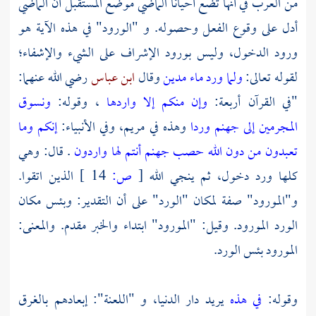
من
العرب
في أنها تضع أحيانا الماضي موضع المستقبل أن الماضي
أدل على وقوع الفعل وحصوله. و "الورود" في هذه الآية هو
ورود الدخول، وليس بورود الإشراف على الشيء والإشفاء؛
لقوله تعالى:
ولما ورد ماء مدين
وقال
ابن عباس
رضي الله عنهما:
"في القرآن أربعة:
وإن منكم إلا واردها
، وقوله:
ونسوق
المجرمين إلى جهنم وردا
وهذه في
مريم،
وفي الأنبياء:
إنكم وما
تعبدون من دون الله حصب جهنم أنتم لها واردون
. قال: وهي
كلها ورد دخول، ثم ينجي الله
[
ص:
14 ]
الذين اتقوا.
و"المورود" صفة لمكان "الورد" على أن التقدير: وبئس مكان
الورد المورود. وقيل: "المورود" ابتداء والخبر مقدم. والمعنى:
المورود بئس الورد.
وقوله:
في هذه
يريد دار الدنيا، و "اللعنة": إبعادهم بالغرق