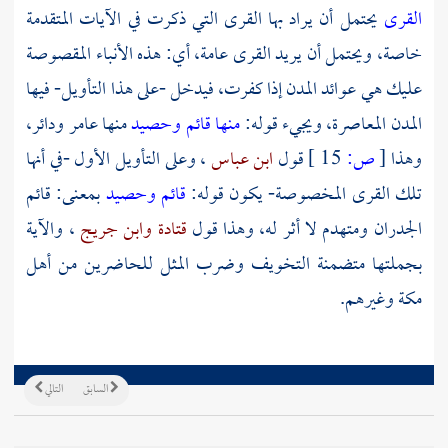
القرى
يحتمل أن يراد بها القرى التي ذكرت في الآيات المتقدمة
خاصة، ويحتمل أن يريد القرى عامة، أي: هذه الأنباء المقصوصة
عليك هي عوائد المدن إذا كفرت، فيدخل -على هذا التأويل- فيها
المدن المعاصرة، ويجيء قوله:
منها قائم وحصيد
منها عامر ودائر،
وهذا
[
ص:
15 ]
قول
ابن عباس
، وعلى التأويل الأول -في أنها
تلك القرى المخصوصة- يكون قوله:
قائم وحصيد
بمعنى: قائم
الجدران ومتهدم لا أثر له، وهذا قول
قتادة
وابن جريج
، والآية
بجملتها متضمنة التخويف وضرب المثل للحاضرين من أهل
مكة
وغيرهم.
السابق
التالي