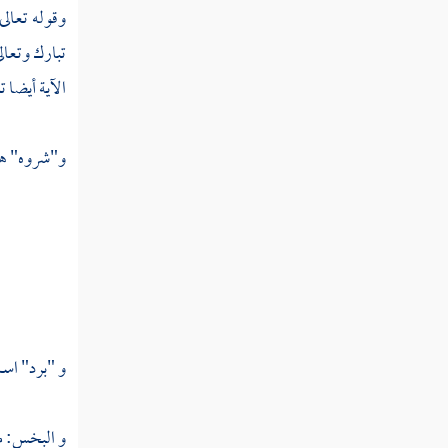
بكم
وقوله تعالى
تبارك وتعال
تفسير قوله عز وجل ولما دخلوا من حيث
أمرهم أبوهم ما كان يغني عنهم من الله من شيء
الآية أيضا 
تفسير قوله عز وجل فلما جهزهم بجهازهم
و"شروه" هن
جعل السقاية في رحل أخيه
تفسير قوله عز وجل فبدأ بأوعيتهم قبل وعاء
أخيه ثم استخرجها من وعاء أخيه
تفسير قوله عز وجل قالوا إن يسرق فقد
سرق أخ له من قبل فأسرها يوسف في نفسه ولم
يبدها لهم
و "برد" اسم
تفسير قوله عز وجل قالوا يا أيها العزيز إن له
أبا شيخا كبيرا فخذ أحدنا مكانه
و البخس: م
تفسير قوله عز وجل ارجعوا إلى أبيكم فقولوا