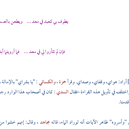
يطوف بي كعبد في معد ... ويطعن بالصملة
فإن لم تثأروا لي في معد ... فما أرويتما أب
أراد: هواي، وقفاي، وصداي. وقرأ
حمزة
،
والكسائي
: "يا بشراي" بالإمالة 
اختلف في تأويل هذه القراءة -فقال
السدي
: كان في أصحاب هذا الوارد رج
دمنا.
"وأسروه" ظاهر الآيات أنه لوراد الماء، قاله
مجاهد
، وقال: إنهم خشوا من 