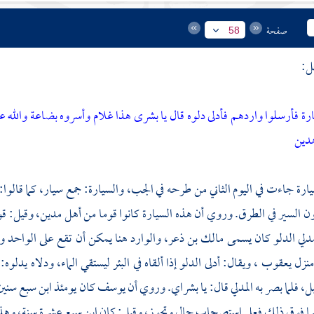
صفحة
58
ل:
 فأرسلوا واردهم فأدلى دلوه قال يا بشرى هذا غلام وأسروه بضاعة والله عل
هدين
يارة جاءت في اليوم الثاني من طرحه في الجب، والسيارة: جمع سيار، كما قالوا: 
ن السير في الطرق. وروي أن هذه السيارة كانوا قوما من أهل مدين، وقيل: قوم 
دلي الدلو كان يسمى
مالك بن ذعر،
والوارد هنا يمكن أن تقع على الواحد و
منزل
يعقوب
، ويقال: أدلى الدلو إذا ألقاه في البئر ليستقي الماء، ودلاه يدلو
بل، فلما بصر به المدلي قال: يا بشراي. وروي أن
يوسف
كان يومئذ ابن سبع سنين،
ما فوق ذلك فعلى استصحاب حال وتجوز، وقيل: كان ابن سبع عشرة سنة، وهذا