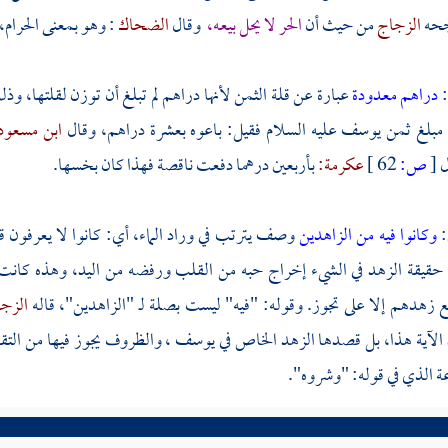
جحه
الزجاج
من حيث أن
الحر لا يحل بيعه،
وقال
الضحاك
: وهو بمعنى الحرام، 
:
دراهم معدودة
عبارة عن قلة الثمن لأنها دراهم لم تبلغ أن توزن لقلتها، وذل
 مبلغ ثمن
يوسف
عليه السلام فقيل: باعوه بعشرة دراهم، وقال
ابن مسعود
ل
[
ص:
62 ]
عكرمة:
بأربعين درهما دفعت ناقصة فهذا كان بخسها.
:
وكانوا فيه من الزاهدين
وصف يترتب في وراد الماء، أي: كانوا لا يعرفون ق
 حقيقة الزهد في الشيء إخراج حبه من القلب ورفضه من اليد، وهذه كان
ع زهدهم إلا على تجوز. وقوله: "فيه" ليست بصلة لـ "الزاهدين"، قاله
الزج
لآية هذا، بل قصدها الزهد الخاص في
يوسف
، والظروف يجوز فيها من التق
ة الذي في قوله: "وشروه".