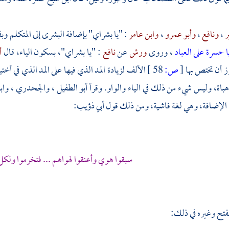
ر
،
ونافع
،
وأبو عمرو
،
وابن عامر
: "يا بشراي" بإضافة البشرى إلى المتكلم وب
ا حسرة على العباد
، وروى
ورش
عن
نافع
: "يا بشراي"، بسكون الياء، قال
أ
ز أن تختص بها
[
ص:
58 ]
الألف لزيادة المد الذي فيها على المد الذي في أ
هباة، وليس شيء من ذلك في الياء والواو. وقرأ
أبو الطفيل
،
والجحدري
،
واب
 الإضافة، وهي لغة فاشية، ومن ذلك قول
أبي ذؤيب:
سبقوا هوي وأعنقوا لهواهم ... فتخرموا ول
لفتح
وغيره في ذلك: