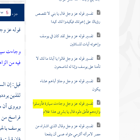
تفسير قوله عز وجل قال يا بني لا تقصص
جزء
5
رؤياك على إخوتك فيكيدوا لك كيدا
قوله عز وج
تفسير قوله عز وجل لقد كان في يوسف
وإخوته آيات للسائلين
وجاءت سيارة
تفسير قوله عز وجل قالوا يا أبانا ما لك لا
فيه من الزا
تأمنا على يوسف وإنا له لناصحون
تفسير قوله عز وجل وجاؤ أباهم عشاء
قيل: إن الس
يبكون
للذين يرددو
تفسير قوله عز وجل وجاءت سيارة فأرسلوا
ويروى أن م
واردهم فأدلى دلوه قال يا بشرى هذا غلام
فراسخ من 
تفسير قوله عز وجل وقال الذي اشتراه من
يوسف
بالح
مصر لامرأته أكرمي مثواه عسى أن ينفعنا
فإن قيلت في