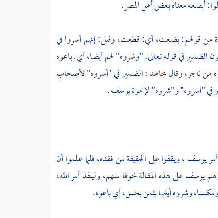
ولوا: أبضعه معناه بعض أهل المصر.
ذة من قولهم: بضعت، أي: قطعت، وقيل: إنهم أسروا في
ون الضمير في قوله تعالى: "وشروه" لهم أيضا، أي: باعوه
وه من تاجر، وقال
مجاهد
: الضمير في "أسروه" لأصحاب
ير في "أسروه" و"شروه" لإخوة
يوسف
.
أمر
يوسف
، ويقفوا على الحقيقة من فقده، فلما علموا أن
ارهم
يوسف
على هذه المقالة خوفا منهم، ولينفذ أمر الله،
ومكسبا، وشروه أيضا بثمن بخس، أي باعوه.