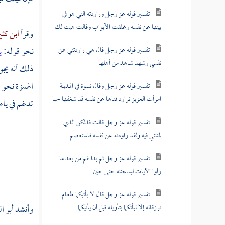
تفسير قوله عز وجل وراودته التي هو في
بيتها عن نفسه وغلقت الأبواب وقالت هيت لك
وقرأ
ابن كثي
نحو قوله:
ي
تفسير قوله عز وجل قال هي راودتني عن
نفسي وشهد شاهد من أهلها
ذلك أنه يجو
الهمزة نحو 
تفسير قوله عز وجل وقال نسوة في المدينة
امرأت العزيز تراود فتاها عن نفسه قد شغفها حبا
تدغم في ياء
تفسير قوله عز وجل قالت فذلكن الذي
لمتنني فيه ولقد راودته عن نفسه فاستعصم
تفسير قوله عز وجل ثم بدا لهم من بعد ما
رأوا الآيات ليسجننه حتى حين
تفسير قوله عز وجل قال لا يأتيكما طعام
ترزقانه إلا نبأتكما بتأويله قبل أن يأتيكما
وأنشد
أبو ا