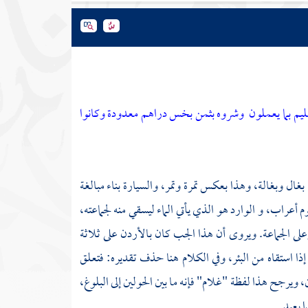
يم بما يعملون
وشروه بثمن بخس دراهم معدودة وكانوا
بغال وبغالة، وهذا بعكس تمرة وتمر، والسيارة بناء مبالغة
أعراب، و الوارد هو الذي يأتي الماء ليسقي منه لجماعته،
على الجماعة. ويروى أن هذا الجب كان
بالأردن
على ثلاثة
ه: إذا استقاه من البئر، وفي الكلام هنا حذف تقديره: فتعلق
 ويرجح هذا لفظة "غلام" فإنه ما بين الحولين إلى البلوغ،
 بعيد.