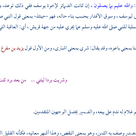
:
والله عليم بما يعملون
، إن كانت الضمائر لإخوة
يوسف
ففي ذلك توعد، وإن
ى
ليوسف
، وسوق الأقدار بحسب بناء حاله، فهو -حينئذ- بمعنى قول النبي ص
تسلية للنبي صلى الله عليه وسلم عما يجري عليه من جهة
قريش
، أي: العاقبة الت
ا بمعنى باعوه، وقد يقال: شرى بمعنى اشترى، ومن الأول قول
يزيد بن مفرغ 
وشريت بردا ليتني ... من بعد برد كن
 غلام له ندم على بيعه، والضمير يحتمل الوجهين المتقدمين.
صدر وصف به الثمن، وهو بمعنى النقص، وهذا أشهر معانيه، فكأنه القليل ا