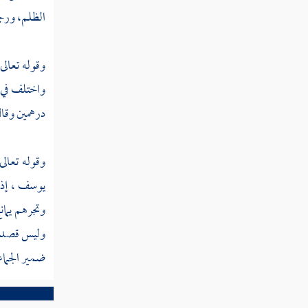
يا أبانا إن ابنك سرق
الظلم، ور
تفسير قوله عز وجل وتولى عنهم وقال يا
وقوله تعالى
أسفى على يوسف وابيضت عيناه من الحزن
واختلف في
تفسير قوله عز وجل يا بني اذهبوا فتحسسوا
درهمين وقا
من يوسف وأخيه ولا تيأسوا من روح الله
تفسير قوله عز وجل قال هل علمتم ما
وقوله تعالى
فعلتم بيوسف وأخيه إذ أنتم جاهلون
يوسف
، إذ
تفسير قوله عز وجل اذهبوا بقميصي هذا
وتجرهم يمان
فألقوه على وجه أبي يأت بصيرا
وليس قصد ا
تفسير قوله عز وجل فلما أن جاء البشير ألقاه
ضمير الجماع
على وجهه فارتد بصيرا
تفسير قوله عز وجل وقال يا أبت هذا تأويل