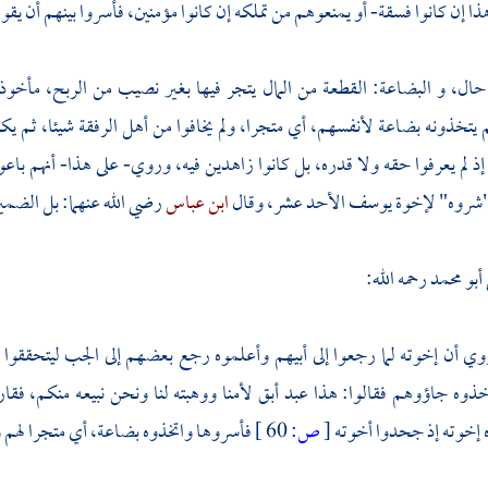
ذا إن كانوا فسقة- أو يمنعوهم من تملكه إن كانوا مؤمنين، فأسروا بينهم أن يق
ال، و البضاعة: القطعة من المال يتجر فيها بغير نصيب من الربح، مأخو
 يتخذونه بضاعة لأنفسهم، أي متجرا، ولم يخافوا من أهل الرفقة شيئا، ثم يك
إذ لم يعرفوا حقه ولا قدره، بل كانوا زاهدين فيه، وروي- على هذا- أنهم باع
 "شروه" لإخوة
يوسف
الأحد عشر، وقال
ابن عباس
رضي الله عنهما: بل الضم
أبو محمد
رحمه الله:
ي أن إخوته لما رجعوا إلى أبيهم وأعلموه رجع بعضهم إلى الجب ليتحققوا 
خذوه جاؤوهم فقالوا: هذا عبد أبق لأمنا ووهبته لنا ونحن نبيعه منكم، فق
 إخوته إذ جحدوا أخوته
[
ص:
60 ]
فأسروها واتخذوه بضاعة، أي متجرا لهم 