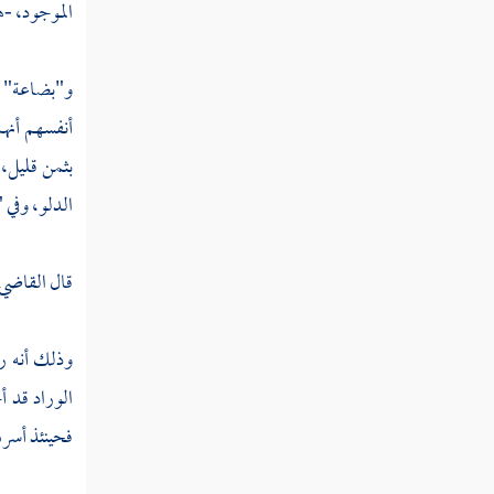
الموجود، -ه
تفسير قوله عز وجل وما أبرئ نفسي إن
النفس لأمارة بالسوء إلا ما رحم ربي
و"بضاعة" ح
تفسير قوله عز وجل وقال الملك ائتوني به
أنفسهم أنهم
أستخلصه لنفسي فلما كلمه قال إنك اليوم لدينا
مكين أمين
بثمن قليل، 
الدلو، وفي
تفسير قوله عز وجل وجاء إخوة يوسف
فدخلوا عليه فعرفهم وهم له منكرون
قال
القاضي 
تفسير قوله عز وجل قالوا سنراود عنه أباه
وإنا لفاعلون
وذلك أنه رو
تفسير قوله عز وجل قال هل آمنكم عليه إلا
الوراد قد أ
كما أمنتكم على أخيه من قبل
فحينئذ أسره
تفسير قوله عز وجل قال لن أرسله معكم
حتى تؤتون موثقا من الله لتأتنني به إلا أن يحاط