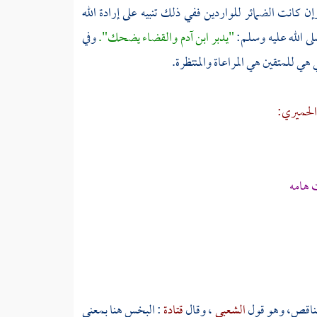
 كانت الضمائر للواردين ففي ذلك تنبيه على إرادة الله
لى الله عليه وسلم:
"يدبر ابن
آدم
والقضاء يضحك".
وفي
ي هي للمتقين هي المراعاة والمنتظرة.
الحميري:
ت هامه
لناقص، وهو قول
الشعبي
، وقال
قتادة
: البخس هنا بمعنى