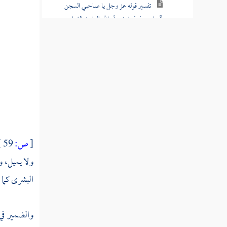
تفسير قوله عز وجل يا صاحبي السجن
أأرباب متفرقون خير أم الله الواحد القهار
تفسير قوله عز وجل وقال الملك إني أرى
سبع بقرات سمان يأكلهن سبع عجاف
تفسير قوله عز وجل يوسف أيها الصديق
أفتنا في سبع بقرات سمان يأكلهن سبع عجاف
تفسير قوله عز وجل وقال الملك ائتوني به
فلما جاءه الرسول قال ارجع إلى ربك فسئله ما
بال النسوة اللاتي قطعن أيديهن
[
ص:
59 ]
ولا يميل، و
تفسير قوله عز وجل قال ما خطبكن إذ
البشرى كما ق
راودتن يوسف عن نفسه
تفسير قوله عز وجل ذلك ليعلم أني لم أخنه
والضمير في 
بالغيب وأن الله لا يهدي كيد الخائنين