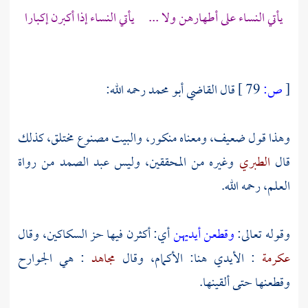
يأتي النساء على أطهارهن ولا ... يأتي النساء إذا أكبرن إكبارا
[
ص:
79 ]
قال
القاضي أبو محمد
رحمه الله:
وهذا قول ضعيف، ومعناه منكور، والبيت مصنوع مختلق، كذلك
قال
الطبري
وغيره من المحققين، وليس
عبد الصمد
من رواة
العلم، رحمه الله.
وقوله تعالى:
وقطعن أيديهن
أي: أكثرن فيها حز السكاكين، وقال
عكرمة
: الأيدي هنا: الأكمام، وقال
مجاهد
: هي الجوارح
وقطعنها حتى ألقينها.