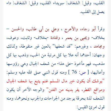
القلب، وقيل: الشغاف: سويداء القلب، وقيل: الشغاف: داء
يصل إلى القلب.
وقرأ
أبو رجاء،
والأعرج
،
وعلي بن أبي طالب،
والحسن
–
بخلاف-
ويحيى بن يعمر
،
وقتادة
-بخلاف-
وثابت،
وعوف،
ومجاهد
، وغيرهم: "قد شعفها" بالعين غير منقوطة، ولذلك
وجهان: أحدهما أنه علا بها كل مرتبة من الحب، وذهب بها كل
مذهب، فهو مأخوذ -على هذا- من شعف الجبال وهي رؤوسها
وأعاليها،
[
ص:
76 ]
ومنه قول النبي صلى الله عليه وسلم:
"يوشك أن يكون خير مال المسلم غنم يتبع بها شعف الجبال
ومواقع القطر، يفر بدينه من الفتن"
والوجه الآخر أن يكون
الشعف لذة بحرقة يوجد من الجراحات والجرب ونحوهما، ومنه
قول
امرئ القيس: