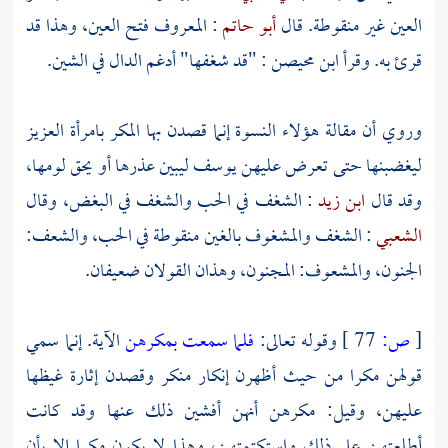
العين غير منقوطة. قال
أبو حاتم
: المعروف فتح العين، وهذا قد
قرئ به. وقرأ
ابن محيصن
: "قد شغفها" أدغم الدال في الشين.
وروي أن مقالة هؤلاء النسوة إنما قصدن بها المكر
بامرأة العزيز
ليغضبنها حتى تعرض عليهن
يوسف
ليبين عذرها أو يحق لومها،
وقد قال
ابن زيد
: الشغف في الحب والشغف في البغض، وقال
الشعبي
: الشغف والمشغوف بالغين منقوطة في الحب، والشعف:
الجنون، والمشعوف: المجنون، وهذان القولان ضعيفان.
[
ص:
77 ]
وقوله تعالى:
فلما سمعت بمكرهن
الآية. إنما سمي
قولهن مكرا من حيث أظهرن إنكار منكر وقصدن إثارة غيظها
عليهن، وقيل: مكرهن أنهن أفشين ذلك عنها وقد كانت
أطلعتهن على ذلك واستكتمتهن، وهذا لا يكون مكرا إلا بأن