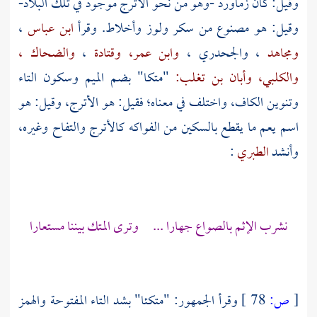
وقيل: كان زماورد -وهو من نحو الأترج موجود في تلك البلاد-
وقيل: هو مصنوع من سكر ولوز وأخلاط. وقرأ
ابن عباس
،
ومجاهد
،
والجحدري
،
وابن عمر،
وقتادة
،
والضحاك
،
والكلبي،
وأبان بن تغلب:
"متكا" بضم الميم وسكون التاء
وتنوين الكاف، واختلف في معناه؛ فقيل: هو الأترج، وقيل: هو
اسم يعم ما يقطع بالسكين من الفواكه كالأترج والتفاح وغيره،
وأنشد
الطبري
:
نشرب الإثم بالصواع جهارا ... وترى المتك بيننا مستعارا
[
ص:
78 ]
وقرأ الجمهور: "متكئا" بشد التاء المفتوحة والهمز