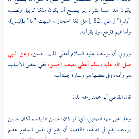
يكون هذا عبدا بشرا، إنما يصلح أن يكون ملكا كريما. ونصب
"بشرا"
[
ص:
82 ]
على لغة
الحجاز
، شبهت "ما" بـ(ليس)،
وأما تميم فترفع، ولم يقرأ به.
وروي أن
يوسف
عليه السلام أعطي ثلث الحسن،
وعن النبي
صلى الله عليه وسلم أعطي نصف الحسن،
ففي بعض الأسانيد
هو وأمه، وفي بعضها هو
وسارة
جدة أبيه.
قال
القاضي أبو محمد
رحمه الله:
وهذا على جهة التمثيل، أي: لو كان الحسن مما يقسم لكان حسن
يوسف
يقع في نصفه، فالقصد أن يقع في نفس السامع عظم