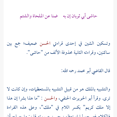
حاشى أبي ثوبان إن به ضنا عن الملحاة والشتم
وتسكين الشين في إحدى قراءتي
الحسن
ضعيف؛ جمع بين
ساكنين، وقراءته الثانية محذوفة الألف من "حاشى".
قال
القاضي أبو محمد
رحمه الله:
والتشبيه بالملك هو من قبيل التشبيه بالمستعظمات، وإن كانت لا
ترى. وقرأ
أبو الحويرث الحنفي،
والحسن
: "ما هذا بشرا إن هذا
إلا ملك كريم" بكسر اللام في "ملك"، وعلى هذه القراءة
فالكلام فصيح، لما استعظمن حسن صورته قلن: ما يصلح أن