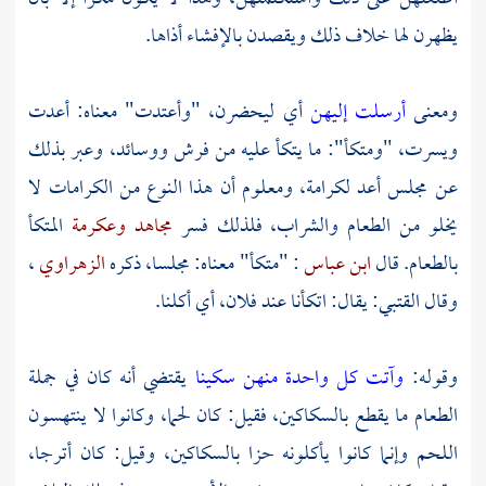
يظهرن لها خلاف ذلك ويقصدن بالإفشاء أذاها.
ومعنى
أرسلت إليهن
أي ليحضرن، "وأعتدت" معناه: أعدت
ويسرت، "ومتكأ": ما يتكأ عليه من فرش ووسائد، وعبر بذلك
عن مجلس أعد لكرامة، ومعلوم أن هذا النوع من الكرامات لا
يخلو من الطعام والشراب، فلذلك فسر
مجاهد
وعكرمة
المتكأ
بالطعام. قال
ابن عباس
: "متكأ" معناه: مجلسا، ذكره
الزهراوي
،
وقال
القتبي:
يقال: اتكأنا عند فلان، أي أكلنا.
وقوله:
وآتت كل واحدة منهن سكينا
يقتضي أنه كان في جملة
الطعام ما يقطع بالسكاكين، فقيل: كان لحما، وكانوا لا ينتهسون
اللحم وإنما كانوا يأكلونه حزا بالسكاكين، وقيل: كان أترجا،