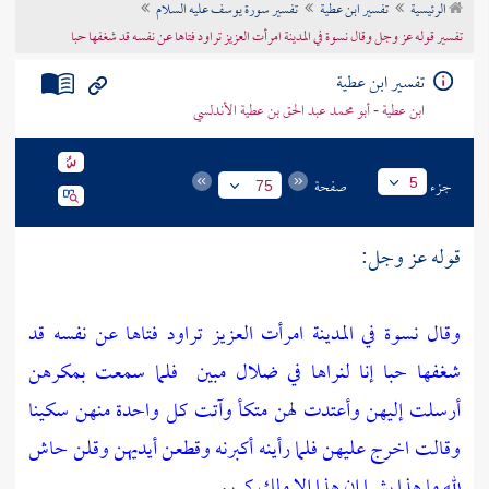
الرئيسية
تفسير ابن عطية
تفسير سورة يوسف عليه السلام
تراجم الأعلام
تفسير قوله عز وجل وقال نسوة في المدينة امرأت العزيز تراود فتاها عن نفسه قد شغفها حبا
تفسير ابن عطية
ابن عطية - أبو محمد عبد الحق بن عطية الأندلسي
جزء
صفحة
5
75
قوله عز وجل:
وقال نسوة في المدينة امرأت العزيز تراود فتاها عن نفسه قد
شغفها حبا إنا لنراها في ضلال مبين
فلما سمعت بمكرهن
أرسلت إليهن وأعتدت لهن متكأ وآتت كل واحدة منهن سكينا
وقالت اخرج عليهن فلما رأينه أكبرنه وقطعن أيديهن وقلن حاش
لله ما هذا بشرا إن هذا إلا ملك كريم