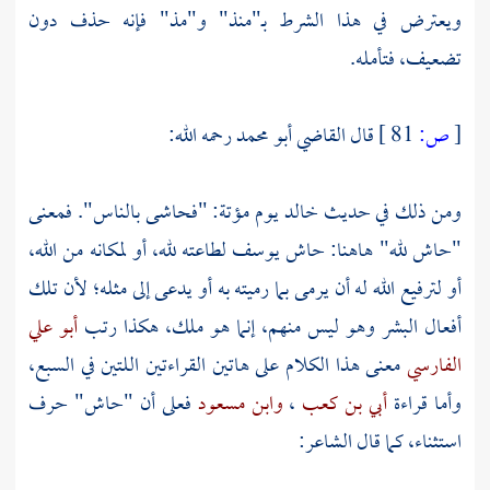
ويعترض في هذا الشرط بـ"منذ" و"مذ" فإنه حذف دون
تضعيف، فتأمله.
[
ص:
81 ]
قال
القاضي أبو محمد
رحمه الله:
ومن ذلك في حديث خالد يوم مؤتة: "فحاشى بالناس". فمعنى
"حاش لله" هاهنا: حاش
يوسف
لطاعته لله، أو لمكانه من الله،
أو لترفيع الله له أن يرمى بما رميته به أو يدعى إلى مثله؛ لأن تلك
أفعال البشر وهو ليس منهم، إنما هو ملك، هكذا رتب
أبو علي
الفارسي
معنى هذا الكلام على هاتين القراءتين اللتين في السبع،
وأما قراءة
أبي بن كعب
،
وابن مسعود
فعلى أن "حاش" حرف
استثناء، كما قال الشاعر: