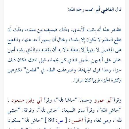
قال
القاضي أبو محمد
رحمه الله:
فظاهر هذا أنه بانت الأيدي، وذلك ضعيف من معناه، وذلك أن
قطع العظم لا يكون إلا بشدة، ومحال أن يسهو أحد عنها، والقطع
على المفصل لا يتهيأ إلا بتلطف لا بد أن يقصد، والذي يشبه أنهن
حملن على أيديهن الحمل الذي كن يحملنه قبل المتك فكان ذلك
حزا، وهذا قول الجماعة، وضوعفت الطاء في "قطعن" لكثرتهن
وكثرة الحز، فربما كان مرارا.
وقرأ
أبو عمرو
وحده: "حاشا لله"، وقرأ
أبي
وابن مسعود
:
"حاش الله"، وقرأ سائر السبعة: "حاش لله"، وفرقة: "حشى
لله"، وهي لغة، وقرأ
الحسن
:
[
ص:
80 ]
"حاش لله" بسكون