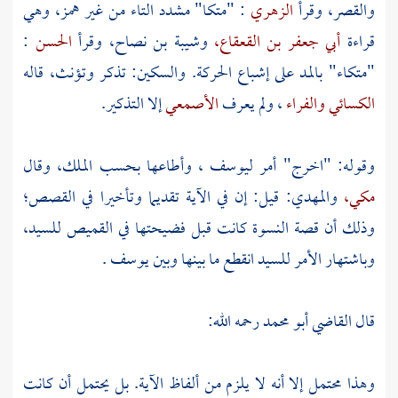
والقصر، وقرأ
الزهري
: "متكا" مشدد التاء من غير همز، وهي
قراءة
أبي جعفر بن القعقاع،
وشيبة بن نصاح،
وقرأ
الحسن
:
"متكاء" بالمد على إشباع الحركة. والسكين: تذكر وتؤنث، قاله
الكسائي
والفراء
، ولم يعرف
الأصمعي
إلا التذكير.
وقوله: "اخرج" أمر
ليوسف
، وأطاعها بحسب الملك، وقال
مكي،
والمهدي:
قيل: إن في الآية تقديما وتأخيرا في القصص؛
وذلك أن قصة النسوة كانت قبل فضيحتها في القميص للسيد،
وباشتهار الأمر للسيد انقطع ما بينها وبين
يوسف
.
قال
القاضي أبو محمد
رحمه الله:
وهذا محتمل إلا أنه لا يلزم من ألفاظ الآية. بل يحتمل أن كانت