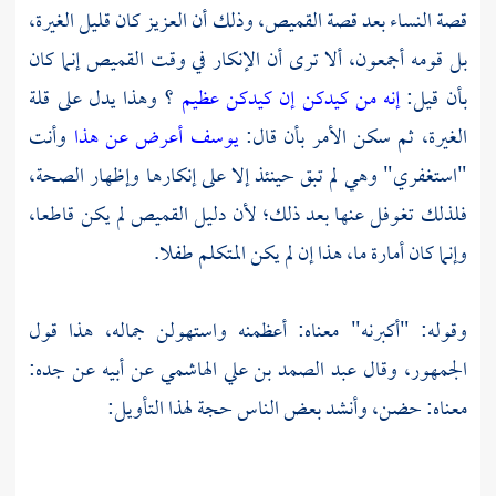
قصة النساء بعد قصة القميص، وذلك أن
العزيز
كان قليل الغيرة،
بل قومه أجمعون، ألا ترى أن الإنكار في وقت القميص إنما كان
بأن قيل:
إنه من كيدكن إن كيدكن عظيم
؟ وهذا يدل على قلة
الغيرة، ثم سكن الأمر بأن قال:
يوسف أعرض عن هذا
وأنت
"استغفري" وهي لم تبق حينئذ إلا على إنكارها وإظهار الصحة،
فلذلك تغوفل عنها بعد ذلك؛ لأن دليل القميص لم يكن قاطعا،
وإنما كان أمارة ما، هذا إن لم يكن المتكلم طفلا.
وقوله: "أكبرنه" معناه: أعظمنه واستهولن جماله، هذا قول
الجمهور، وقال
عبد الصمد بن علي الهاشمي
عن أبيه عن جده:
معناه: حضن، وأنشد بعض الناس حجة لهذا التأويل: