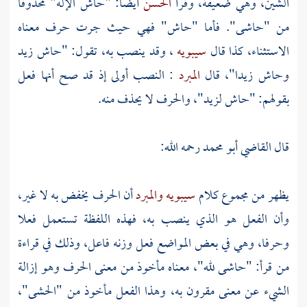
الشين، وهي ضعيفة، وقرأ
الحسن
أيضا: "حاش الإله" محذوفا
من "حاشى". فأما "حاش" فهي حيث جرت حرف معناه
الاستثناء، كذا قال
سيبويه
، وقد ينصب به، تقول: "حاش زيد
وحاش زيدا"، قال
المبرد
: النصب أولى إذ قد صح أنها فعل
بقولهم: "حاش لزيد"، والحرف لا يحذف منه.
قال
القاضي أبو محمد
رحمه الله:
يظهر من مجموع كلام
سيبويه
والمبرد
أن الحرف يخفض به لا غير،
وأن الفعل هو الذي ينصب به، فهذه اللفظة تستعمل فعلا
وحرفا، وهي في بعض المواضع فعل وزنه فاعل، وذلك في قراءة
من قرأ: "حاشى لله"، معناه مأخوذ من معنى الحرف وهو إزالة
الشيء عن معنى مقرون به، وهذا الفعل مأخوذ من "الحشى"،