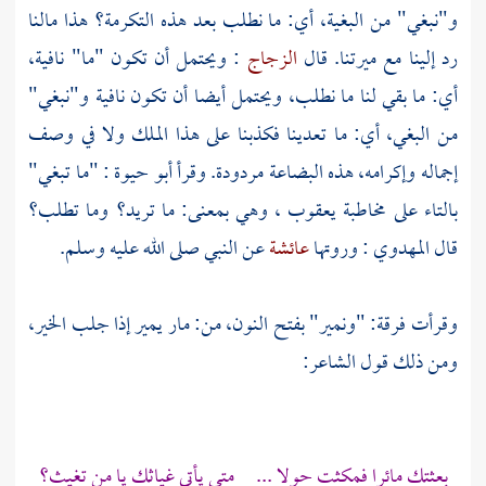
و"نبغي" من البغية، أي: ما نطلب بعد هذه التكرمة؟ هذا مالنا
رد إلينا مع ميرتنا. قال
الزجاج
: ويحتمل أن تكون "ما" نافية،
أي: ما بقي لنا ما نطلب، ويحتمل أيضا أن تكون نافية و"نبغي"
من البغي، أي: ما تعدينا فكذبنا على هذا الملك ولا في وصف
إجماله وإكرامه، هذه البضاعة مردودة. وقرأ
أبو حيوة
: "ما تبغي"
بالتاء على مخاطبة
يعقوب
، وهي بمعنى: ما تريد؟ وما تطلب؟
قال
المهدوي
: وروتها
عائشة
عن النبي صلى الله عليه وسلم.
وقرأت فرقة: "ونمير" بفتح النون، من: مار يمير إذا جلب الخير،
ومن ذلك قول الشاعر:
بعثتك مائرا فمكثت حولا ... متى يأتي غياثك يا من تغيث؟