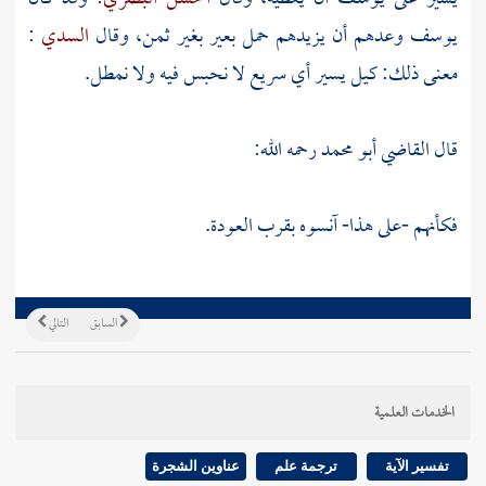
يوسف
وعدهم أن يزيدهم حمل بعير بغير ثمن، وقال
السدي
:
معنى ذلك: كيل يسير أي سريع لا نحبس فيه ولا نمطل.
قال
القاضي أبو محمد
رحمه الله:
فكأنهم -على هذا- آنسوه بقرب العودة.
السابق
التالي
الخدمات العلمية
تفسير الآية
ترجمة علم
عناوين الشجرة