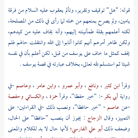
قوله: "هل" توقيف وتقرير، وتألم
يعقوب
عليه السلام من فرقة
يامين،
ولم يصرح بمنعهم من حمله لما رأى في ذلك من المصلحة،
لكنه أعلمهم بقلة طمأنينته إليهم، وأنه يخاف عليه من كيدهم،
ولكن ظاهر أمرهم أنهم كانوا أنابوا إلى الله وانتقلت حالهم فلم
يخف كمثل ما خاف على
يوسف
من قبل، لكن أعلم بأن في نفسه
شيئا ثم استسلم لله تعالى، بخلاف عبارته في قصة
يوسف
.
وقرأ
ابن كثير
،
ونافع
،
وأبو عمرو
،
وابن عامر
،
وعاصم
-في
رواية
أبي بكر
-: "خير حفظا"، وقرأ
حمزة
،
والكسائي
وحفصة
-عن
عاصم
- "خير حافظا"، ونصب ذلك -في القراءتين- على
التمييز، وقال
الزجاج
: يجوز أن ينصب "حافظا" على الحال،
وضعف ذلك
أبو علي الفارسي؛
لأنها حال لا بد للكلام والمعنى