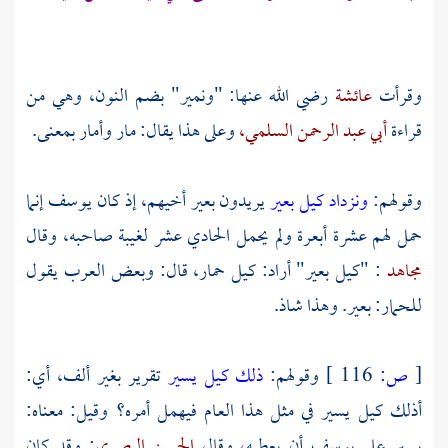
وقرأت
عائشة
رضي الله عنها: "ونمير" بضم النون، وهي من
قراءة
أبي عبد الرحمن السلمي،
وعلى هذا يقال: مار وأمار بمعنى.
وقولهم:
ونزداد كيل بعير
يريدون بعير أخيهم، إذ كان
يوسف
إنما
حمل لهم عشرة أبعرة ولم يحمل الحادي عشر لغيبة صاحبه، وقال
مجاهد
: "كيل بعير" أراد: كيل حمار، قال: وبعض
العرب
يقول
للحمار: بعير. وهذا شاذ.
[
ص:
116 ]
وقولهم:
ذلك كيل يسير
تقرير بغير ألف، أي:
أذلك كيل يسير في مثل هذا العام فيهمل أمره؟ وقيل: معناه:
يسير على
يوسف
أن يعطيه، وقال
الحسن البصري:
وقد كان