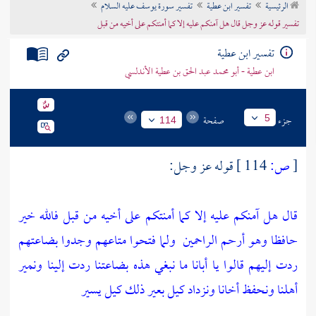
الرئيسية
تفسير ابن عطية
تفسير سورة يوسف عليه السلام
تراجم الأعلام
تفسير قوله عز وجل قال هل آمنكم عليه إلا كما أمنتكم على أخيه من قبل
تفسير ابن عطية
ابن عطية - أبو محمد عبد الحق بن عطية الأندلسي
جزء
صفحة
5
114
[
ص:
114 ]
قوله عز وجل:
قال هل آمنكم عليه إلا كما أمنتكم على أخيه من قبل فالله خير
حافظا وهو أرحم الراحمين
ولما فتحوا متاعهم وجدوا بضاعتهم
ردت إليهم قالوا يا أبانا ما نبغي هذه بضاعتنا ردت إلينا ونمير
أهلنا ونحفظ أخانا ونزداد كيل بعير ذلك كيل يسير