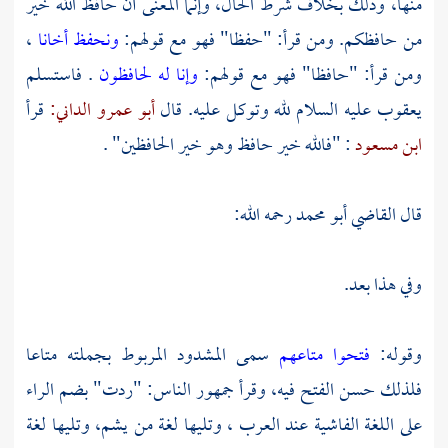
منها، وذلك بخلاف شرط الحال، وإنما المعنى أن حافظ الله خير
من حافظكم. ومن قرأ: "حفظا" فهو مع قولهم:
ونحفظ أخانا
،
ومن قرأ: "حافظا" فهو مع قولهم:
وإنا له لحافظون
. فاستسلم
يعقوب
عليه السلام لله وتوكل عليه. قال
أبو عمرو الداني:
قرأ
ابن مسعود
: "فالله خير حافظ وهو خير الحافظين" .
قال
القاضي أبو محمد
رحمه الله:
وفي هذا بعد.
وقوله:
فتحوا متاعهم
سمى المشدود المربوط بجملته متاعا
فلذلك حسن الفتح فيه، وقرأ جمهور الناس: "ردت" بضم الراء
على اللغة الفاشية عند
العرب
، وتليها لغة من يشم، وتليها لغة