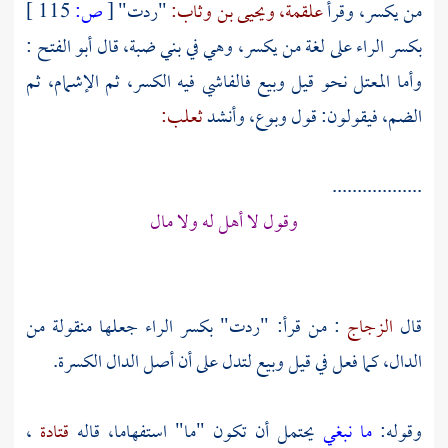
من يكسر، وقرأ
علقمة،
ويحيى بن وثاب:
"ردت"
[
ص:
115 ]
بكسر الراء على لغة من يكسر، وهي في
بني ضبة،
قال
أبو الفتح
:
وأما المعتل نحو قيل وبيع فالفاشي فيه الكسر، ثم الإشمام، ثم
الضم، فيقولون: قول وبوع، وأنشد
ثعلب:
..................
وقول لا أهل له ولا مال
قال
الزجاج
: من قرأ: "ردت" بكسر الراء جعلها منقولة من
الدال، كما فعل في قيل وبيع لتدل على أن أصل الدال الكسرة.
وقوله:
ما نبغي
يحتمل أن تكون "ما" استفهاما، قاله
قتادة
،