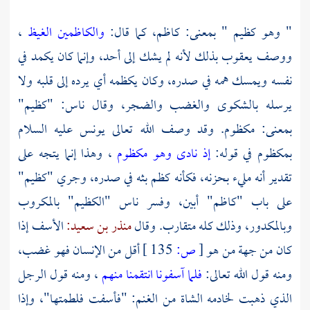
" وهو كظيم " بمعنى: كاظم، كما قال:
والكاظمين الغيظ
،
ووصف
يعقوب
بذلك لأنه لم يشك إلى أحد، وإنما كان يكمد في
نفسه ويمسك همه في صدره، وكان يكظمه أي يرده إلى قلبه ولا
يرسله بالشكوى والغضب والضجر، وقال ناس: "كظيم"
بمعنى: مكظوم. وقد وصف الله تعالى
يونس
عليه السلام
بمكظوم في قوله:
إذ نادى وهو مكظوم
، وهذا إنما يتجه على
تقدير أنه مليء بحزنه، فكأنه كظم بثه في صدره، وجري "كظيم"
على باب "كاظم" أبين، وفسر ناس "الكظيم" بالمكروب
وبالمكدور، وذلك كله متقارب. وقال
منذر بن سعيد:
الأسف إذا
كان من جهة من هو
[
ص:
135 ]
أقل من الإنسان فهو غضب،
ومنه قول الله تعالى:
فلما آسفونا انتقمنا منهم
، ومنه قول الرجل
الذي ذهبت لخادمه الشاة من الغنم: "فأسفت فلطمتها"، وإذا