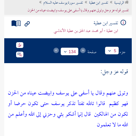
الرئيسية
تفسير ابن عطية
تفسير سورة يوسف عليه السلام
تراجم الأعلام
تفسير قوله عز وجل وتولى عنهم وقال يا أسفى على يوسف وابيضت عيناه من الحزن
تفسير ابن عطية
ابن عطية - أبو محمد عبد الحق بن عطية الأندلسي
جزء
صفحة
5
134
قوله عز وجل:
وتولى عنهم وقال يا أسفى على يوسف وابيضت عيناه من الحزن
فهو كظيم
قالوا تالله تفتأ تذكر يوسف حتى تكون حرضا أو
تكون من الهالكين
قال إنما أشكو بثي وحزني إلى الله وأعلم من
الله ما لا تعلمون