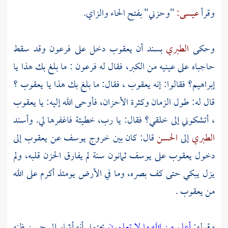
وقرأ
عيسى:
"وحزني" بفتح الحاء والزاي.
وحكى
الطبري
بسند أن
يعقوب
دخل على
فرعون
وقد سقط
حاجباه على عينيه من الكبر، فقال له
فرعون
: ما بلغ بك هذا يا
إبراهيم؟
فقالوا: إنه
يعقوب
، فقال: ما بلغ بك هذا يا
يعقوب
؟
قال له: طول الزمان وكثرة الأحزان، فأوحى الله إليه: يا
يعقوب
، أتشكوني إلى خلقي؟ فقال: يا رب، خطيئة فاغفرها لي. وأسند
الطبري
إلى
الحسن
قال: كان بين خروج
يوسف
عن
يعقوب
إلى
دخول
يعقوب
على
يوسف
ثمانون سنة لم يفارق الحزن قلبه، ولم
يزل يبكي حتى كف بصره، وما في الأرض يومئذ أكرم على الله
من
يعقوب
.
وقوله:
أعلم من الله ما لا تعلمون
يحتمل أنه أشار إلى حسن ظنه