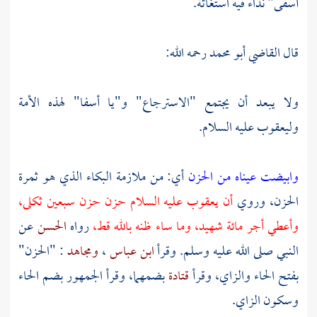
أسفى" نداء فيه استغاثة.
قال
القاضي أبو محمد
رحمه الله:
ولا يبعد أن يجتمع "الاسترجاع" و"يا أسفا" لهذه الأمة
وليعقوب
عليه السلام.
وابيضت عيناه من الحزن
أي: من ملازمة البكاء الذي هو ثمرة
الحزن، وروي
أن
يعقوب
عليه السلام حزن حزن سبعين ثكلى،
وأعطي أجر مائة شهيد، وما ساء ظنه بالله قط،
رواه
الحسن
عن
النبي صلى الله عليه وسلم. وقرأ
ابن عباس
،
ومجاهد
: "الحزن"
بفتح الحاء والزاي، وقرأ
قتادة
بضمهما، وقرأ الجمهور بضم الحاء
وسكون الزاي.