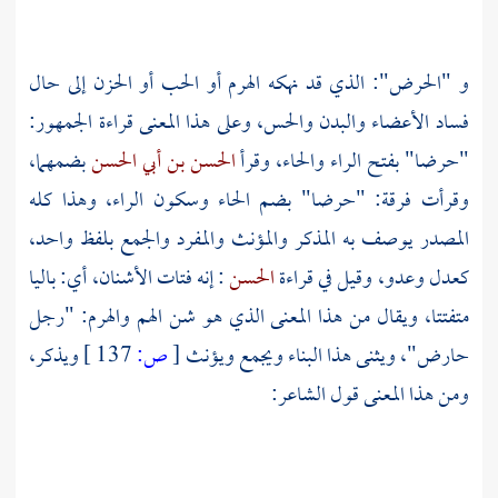
و "الحرض": الذي قد نهكه الهرم أو الحب أو الحزن إلى حال
فساد الأعضاء والبدن والحس، وعلى هذا المعنى قراءة الجمهور:
"حرضا" بفتح الراء والحاء، وقرأ
الحسن بن أبي الحسن
بضمهما،
وقرأت فرقة: "حرضا" بضم الحاء وسكون الراء، وهذا كله
المصدر يوصف به المذكر والمؤنث والمفرد والجمع بلفظ واحد،
كعدل وعدو، وقيل في قراءة
الحسن
: إنه فتات الأشنان، أي: باليا
متفتتا، ويقال من هذا المعنى الذي هو شن الهم والهرم: "رجل
حارض"، ويثنى هذا البناء ويجمع ويؤنث
[
ص:
137 ]
ويذكر،
ومن هذا المعنى قول الشاعر: