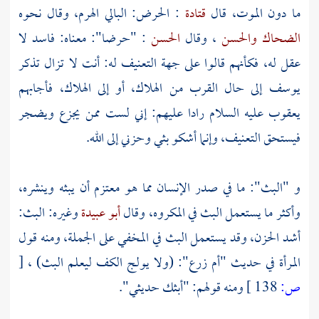
ما دون الموت، قال
قتادة
: الحرض: البالي الهرم، وقال نحوه
الضحاك
والحسن
، وقال
الحسن
: "حرضا": معناه: فاسد لا
عقل له، فكأنهم قالوا على جهة التعنيف له: أنت لا تزال تذكر
يوسف
إلى حال القرب من الهلاك، أو إلى الهلاك، فأجابهم
يعقوب
عليه السلام رادا عليهم: إني لست ممن يجزع ويضجر
فيستحق التعنيف، وإنما أشكو بثي وحزني إلى الله.
و "البث": ما في صدر الإنسان مما هو معتزم أن يبثه وينشره،
وأكثر ما يستعمل البث في المكروه، وقال
أبو عبيدة
وغيره: البث:
أشد الحزن، وقد يستعمل البث في المخفي على الجملة، ومنه قول
المرأة في حديث
"أم زرع":
(ولا يولج الكف ليعلم البث) ،
[
ص:
138 ]
ومنه قولهم: "أبثك حديثي".