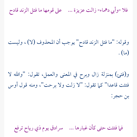
فلا -وأبي دهماء- زالت عزيزة ... على قومها ما فتل الزند قادح
وقوله: "ما فتل الزند قادح" يوجب أن المحذوف (لا) ، وليست
(ما) .
و(فتئ) بمنزلة زال وبرح في المعنى والعمل، تقول: "والله لا
فتئت قاعدا" كما تقول: "لا زلت ولا برحت"، ومنه قول
أوس
بن حجر:
فما فتئت حتى كأن غبارها ... سرادق يوم ذي رياح ترفع