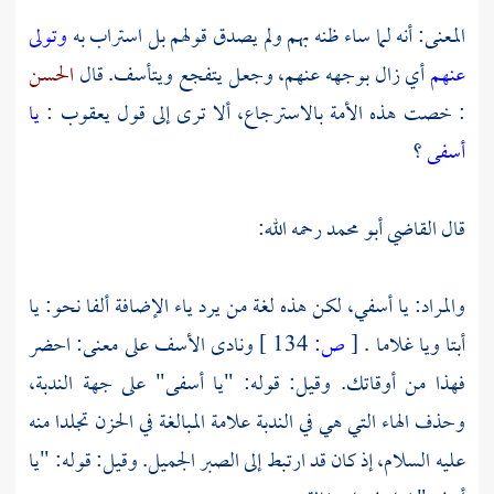
المعنى: أنه لما ساء ظنه بهم ولم يصدق قولهم بل استراب به
وتولى
عنهم
أي زال بوجهه عنهم، وجعل يتفجع ويتأسف. قال
الحسن
: خصت هذه الأمة بالاسترجاع، ألا ترى إلى قول
يعقوب
:
يا
أسفى
؟
قال
القاضي أبو محمد
رحمه الله:
والمراد: يا أسفي، لكن هذه لغة من يرد ياء الإضافة ألفا نحو: يا
أبتا ويا غلاما .
[
ص:
134 ]
ونادى الأسف على معنى: احضر
فهذا من أوقاتك. وقيل: قوله: "يا أسفى" على جهة الندبة،
وحذف الهاء التي هي في الندبة علامة المبالغة في الحزن تجلدا منه
عليه السلام، إذ كان قد ارتبط إلى الصبر الجميل. وقيل: قوله: "يا