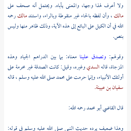
ولا أعرف لهذا وجها، والمعنى يأباه. ويحتمل أنه صحف على
مالك
، وأن لفظه بالحاء غير منقوطة وبالراء، واستند
مالك
رحمه
الله في أن الكيل على البائع إلى هذه الآية، وذلك ظاهر منها وليس
بنص.
وقولهم:
وتصدق علينا
معناه: بما بين الدراهم الجياد وهذه
المزجاة، قاله
السدي
وغيره، وقيل: كانت الصدقة غير محرمة على
أولئك الأنبياء، وإنما حرمت على
محمد
صلى الله عليه وسلم ، قاله
سفيان بن عيينة.
قال
القاضي أبو محمد
رحمه الله:
وهذا ضعيف يرده حديث النبي صلى الله عليه وسلم في قوله: