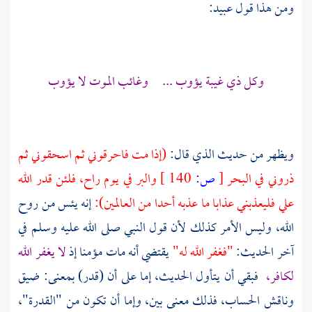
ومن هذا قول
عبيد:
وكل ذي غيبة يؤوب ... وغائب الموت لا يؤوب
ويظهر من حديث الذي قال:
(إذا مت فاحرقوني ثم اسحقوني ثم
ذروني في البحر
[
ص:
140 ]
والبر في يوم راح، فلئن قدر الله
علي فليعذبني عذابا ما عذبه أحدا من العالمين):
إنه يئس من روح
الله، وليس الأمر كذلك لأن قول النبي صلى الله عليه وسلم في
آخر الحديث:
"فغفر الله له"
يقتضي أنه مات مؤمنا إذ
لا يغفر الله
لكافر،
فبقي أن يتأول الحديث، إما على أن (قدر) بمعنى: ضيق
وناقش الحساب، فذلك معنى بين، وإما أن تكون من "القدرة"،