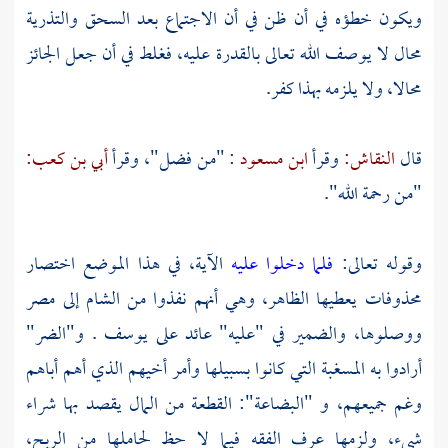
ويكون خطؤه في أن ظن في أن الاجتماع بعد السحق والتذرية
محال لا يوصف الله تعالى بالقدرة عليه، فغلط في أن جعل الجائز
محالا، ولا يلزمه بهذا كفر.
قال
النقاش:
وقرأ
ابن مسعود
: "من فضل"، وقرأ
أبي بن كعب:
"من رحمة الله".
وقوله تعالى:
فلما دخلوا عليه
الآية، في هذا الموضع اختصار
محذوفات يعطيها الظاهر، وهي أنهم نفذوا من
الشام
إلى
مصر
ووصلوها، والضمير في "عليه" عائد على
يوسف
. و"الضر"
أرادوا به المسغبة التي كانوا بسبيلها وأمر أخيهم الذي أهم أباهم
وغم جميعهم، و "البضاعة": القطعة من المال يقصد بها شراء
شيء، ولزمها عرف الفقه فيما لا حظ لحاملها من الربح،