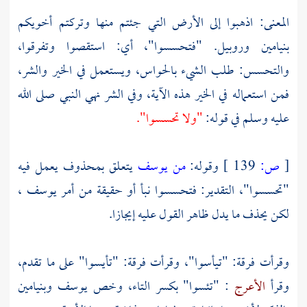
المعنى: اذهبوا إلى الأرض التي جئتم منها وتركتم أخويكم
بنيامين
وروبيل.
"فتحسسوا"، أي: استقصوا وتفرقوا،
والتحسس: طلب الشيء بالحواس، ويستعمل في الخير والشر،
فمن استعماله في الخير هذه الآية، وفي الشر نهي النبي صلى الله
عليه وسلم في قوله:
"ولا تحسسوا".
[
ص:
139 ]
وقوله:
من
يوسف
يتعلق بمحذوف يعمل فيه
"تحسسوا"، التقدير: فتحسسوا نبأ أو حقيقة من أمر
يوسف
،
لكن يحذف ما يدل ظاهر القول عليه إيجازا.
وقرأت فرقة: "تيأسوا"، وقرأت فرقة: "تأيسوا" على ما تقدم،
وقرأ
الأعرج
: "تئسوا" بكسر التاء، وخص
يوسف
وبنيامين