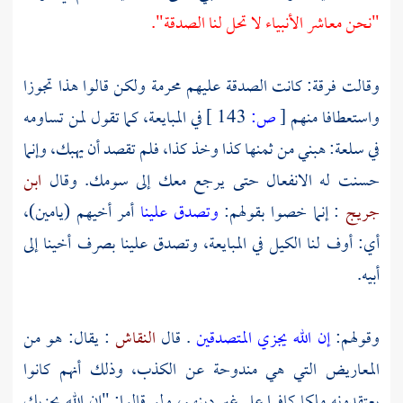
"نحن معاشر الأنبياء لا تحل لنا الصدقة".
وقالت فرقة: كانت الصدقة عليهم محرمة ولكن قالوا هذا تجوزا
واستعطافا منهم
[
ص:
143 ]
في المبايعة، كما تقول لمن تساومه
في سلعة: هبني من ثمنها كذا وخذ كذا، فلم تقصد أن يهبك، وإنما
حسنت له الانفعال حتى يرجع معك إلى سومك. وقال
ابن
جريج
: إنما خصوا بقولهم:
وتصدق علينا
أمر أخيهم
(يامين)،
أي: أوف لنا الكيل في المبايعة، وتصدق علينا بصرف أخينا إلى
أبيه.
وقولهم:
إن الله يجزي المتصدقين
. قال
النقاش
: يقال: هو من
المعاريض التي هي مندوحة عن الكذب، وذلك أنهم كانوا
يعتقدونه ملكا كافرا على غير دينهم، ولو قالوا: "إن الله يجزيك