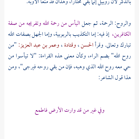
بالذكر لأن
روبيل
إنما بقي مختارا، وهذان قد منعا الأوبة.
والروح: الرحمة، ثم جعل
اليأس من رحمة الله وتفريجه من صفة
الكافرين،
إذ فيه: إما التكذيب بالربوبية، وإما الجهل بصفات الله
تبارك وتعالى. وقرأ
الحسن
،
وقتادة
،
وعمر بن عبد العزيز:
"من
روح الله" بضم الراء، وكأن معنى هذه القراءة: "لا تيأسوا من
حي معه روح الله الذي وهبه، فإن من بقي روحه فيرجى"، ومن
هذا قول الشاعر:
وفي غير من قد وارت الأرض فاطمع