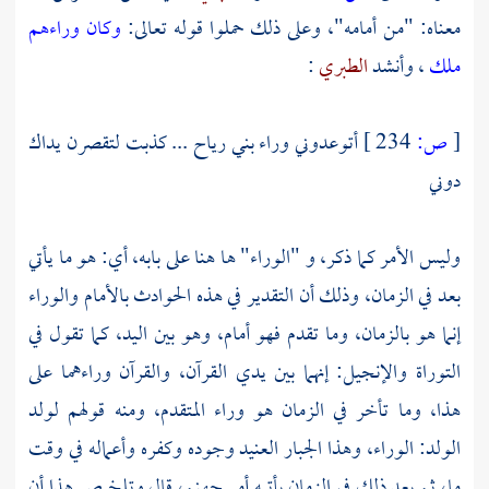
معناه: "من أمامه"، وعلى ذلك حملوا قوله تعالى:
وكان وراءهم
ملك
، وأنشد
الطبري
:
[
ص:
234 ]
أتوعدوني وراء بني رياح ... كذبت لتقصرن يداك
دوني
وليس الأمر كما ذكر، و "الوراء" ها هنا على بابه، أي: هو ما يأتي
بعد في الزمان، وذلك أن التقدير في هذه الحوادث بالأمام والوراء
إنما هو بالزمان، وما تقدم فهو أمام، وهو بين اليد، كما تقول في
التوراة والإنجيل: إنهما بين يدي القرآن، والقرآن وراءهما على
هذا، وما تأخر في الزمان هو وراء المتقدم، ومنه قولهم لولد
الولد: الوراء، وهذا الجبار العنيد وجوده وكفره وأعماله في وقت
ما، ثم بعد ذلك في الزمان يأتيه أمر جهنم، قال وتلخيص هذا أن