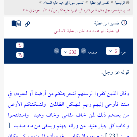
الرئيسية
تفسير ابن عطية
تفسير سورة إبراهيم عليه السلام
تراجم الأعلام
تفسير قوله عز وجل وقال الذين كفروا لرسلهم لنخرجنكم من أرضنا أو لتعودن في ملتنا
تفسير ابن عطية
ابن عطية - أبو محمد عبد الحق بن عطية الأندلسي
جزء
صفحة
5
232
قوله عز وجل:
وقال الذين كفروا لرسلهم لنخرجنكم من أرضنا أو لتعودن في
ملتنا فأوحى إليهم ربهم لنهلكن الظالمين
ولنسكننكم الأرض
من بعدهم ذلك لمن خاف مقامي وخاف وعيد
واستفتحوا
وخاب كل جبار عنيد
من ورائه جهنم ويسقى من ماء صديد
[
ص:
232 ]
يتجرعه ولا يكاد يسيغه ويأتيه الموت من كل مكان