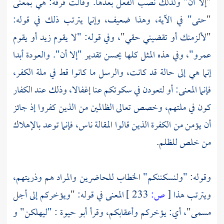
"إلا أن" ولذلك نصب الفعل بعدها. وقالت فرقة: هي بمعنى
"حتى" في الآية، وهذا ضعيف، وإنما يترتب ذلك في قوله:
"لألزمنك أو تقضيني حقي"، وفي قوله: "لا يقوم زيد أو يقوم
عمرو"، وفي هذه المثل كلها يحسن تقدير "إلا أن". والعودة أبدا
إنما هي إلى حالة قد كانت، والرسل ما كانوا قط في ملة الكفر،
فإنما المعنى: أو لتعودن في سكوتكم عنا إغفالا، وذلك عند الكفار
كون في ملتهم، وخصص تعالى الظالمين من الذين كفروا إذ جائز
أن يؤمن من الكفرة الذين قالوا المقالة ناس، فإنما توعد بالإهلاك
من خلص للظلم.
وقوله: "ولنسكننكم" الخطاب للحاضرين والمراد هم وذريتهم،
ويترتب هذا
[
ص:
233 ]
المعنى في قوله: "ويؤخركم إلى أجل
مسمى"، أي: يؤخركم وأعقابكم، وقرأ
أبو حيوة
: "ليهلكن" و