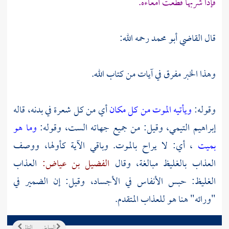
فإذا شربها قطعت أمعاءه.
قال
القاضي أبو محمد
رحمه الله:
وهذا الخبر مفرق في آيات من كتاب الله.
وقوله:
ويأتيه الموت من كل مكان
أي من كل شعرة في بدنه، قاله
إبراهيم التيمي،
وقيل: من جميع جهاته الست، وقوله:
وما هو
بميت
، أي: لا يراح بالموت. وباقي الآية كأولها، ووصف
العذاب بالغليظ مبالغة، وقال
الفضيل بن عياض:
العذاب
الغليظ: حبس الأنفاس في الأجساد، وقيل: إن الضمير في
"ورائه" هنا هو للعذاب المتقدم.
السابق
التالي