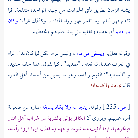
يشبه الزمان بطريق تأتي الحوادث من جهته الواحدة متتابعة، فما
تقدم فهو أمام، وما تأخر فهو وراء المتقدم، وكذلك قوله:
وكان
وراءهم
أي غصبه وتغلبه يأتي بعد حذرهم وتحفظهم.
وقوله تعالى:
ويسقى من ماء
، وليس بماء، لكن لما كان بدل الماء
في العرف عندنا. ثم نعته بـ "صديد" ، كما تقول: هذا خاتم حديد.
و "الصديد": القيح والدم، وهو ما يسيل من أجساد أهل النار،
قاله
مجاهد
والضحاك
.
[
ص:
235 ]
وقوله:
يتجرعه ولا يكاد يسيغه
عبارة عن صعوبة
أمره عليهم، ويروى أن
الكافر يؤتى بالشربة من شراب أهل النار
فيتكرهها، فإذا أدنيت منه شوت وجهه وسقطت فيها فروة رأسه،