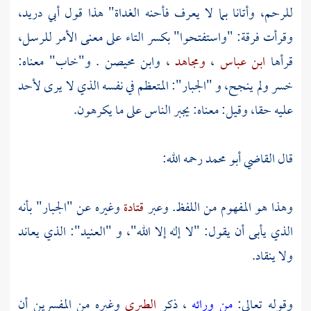
للرحم، وأتانا بما لا يعرف فأحنه الغداة" هذا قول
أبي دريد،
وقرأت فرقة: "واستفتحوا" بكسر التاء على معنى الأمر للرسل،
قرأها
ابن عباس
،
ومجاهد
،
وابن محيصن
. و"خاب" معناه:
خسر ولم ينجح، و "الجبار": المتعظم في نفسه الذي لا يرى لأحد
عليه حقا، وقيل: معناه: يجبر الناس على ما يكرهون.
قال
القاضي أبو محمد
رحمه الله:
وهذا هو المفهوم من اللفظ. وعبر
قتادة
وغيره عن "الجبار" بأنه
الذي يأبى أن يقول: "لا إله إلا الله"، و "العنيد": الذي يعاند
ولا ينقاد.
وقوله تعالى:
من ورائه
، ذكر
الطبري
وغيره من المفسرين أن