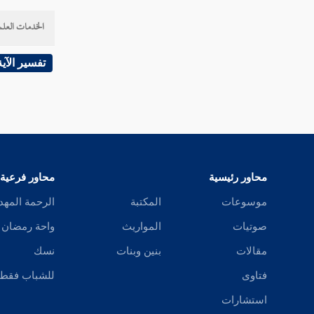
تفسير سورة محمد
الخدمات العلم
تفسير سورة الفتح
تفسير سورة الحجرات
تفسير الآية
تفسير سورة ق
تفسير سورة الذاريات
تفسير سورة الطور
محاور رئيسية
محاور فرعية
تفسير سورة النجم
موسوعات
المكتبة
الرحمة المهد
تفسير سورة القمر
صوتيات
المواريث
واحة رمضان
مقالات
بنين وبنات
نسك
تفسير سورة الرحمن
فتاوى
للشباب فقط
تفسير سورة الواقعة
استشارات