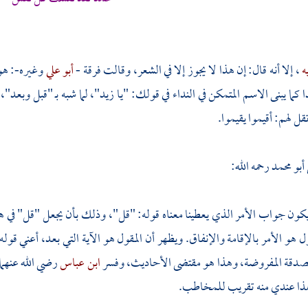
ه
، إلا أنه قال: إن هذا لا يجوز إلا في الشعر، وقالت فرقة -
أبو علي
وغيره-: هو 
 كما يبنى الاسم المتمكن في النداء في قولك: "يا زيد"، لما شبه بـ "قبل وبعد"،
قل لهم: أقيموا يقيموا.
أبو محمد
رحمه الله:
كون جواب الأمر الذي يعطينا معناه قوله: "قل"، وذلك بأن يجعل "قل" في هذه
ول هو الأمر بالإقامة والإنفاق. ويظهر أن المقول هو الآية التي بعد، أعني قوله
الصدقة المفروضة، وهذا هو مقتضى الأحاديث، وفسر
ابن عباس
رضي الله عنهما
ا عندي منه تقريب للمخاطب.