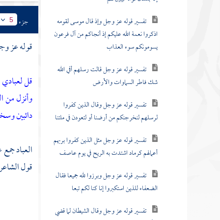
تفسير قوله عز وجل وإذ قال موسى لقومه
جزء
5
اذكروا نعمة الله عليكم إذ أنجاكم من آل فرعون
قوله عز وج
يسومونكم سوء العذاب
تفسير قوله عز وجل قالت رسلهم أفي الله
قل لعبادي ا
شك فاطر السماوات والأرض
وأنزل من ا
تفسير قوله عز وجل وقال الذين كفروا
دائبين وسخر
لرسلهم لنخرجنكم من أرضنا أو لتعودن في ملتنا
تفسير قوله عز وجل مثل الذين كفروا بربهم
العباد جمع 
أعمالهم كرماد اشتدت به الريح في يوم عاصف
قول الشاعر
تفسير قوله عز وجل وبرزوا لله جميعا فقال
الضعفاء للذين استكبروا إنا كنا لكم تبعا
تفسير قوله عز وجل وقال الشيطان لما قضي