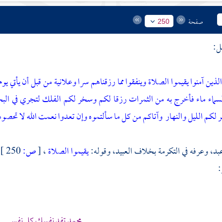
صفحة
250
ل:
لذين آمنوا يقيموا الصلاة وينفقوا مما رزقناهم سرا وعلانية من قبل أن يأتي يوم
لسماء ماء فأخرج به من الثمرات رزقا لكم وسخر لكم الفلك لتجري في البح
 لكم الليل والنهار
وآتاكم من كل ما سألتموه وإن تعدوا نعمت الله لا تحصوه
عبد، وعرفه في التكرمة بخلاف العبيد، وقوله:
يقيموا الصلاة
،
[
ص:
250 ]
:
محمد تفد نفسك كل نفس