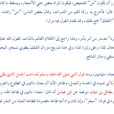
ز أن تكون "من" للتبعيض، فيكون المراد بعض جني الأشجار، ويسقط ما كان م
 قال: فأخرج به رزقا لكم من الثمرات، وقال بعض الناس: "من" زائدة، 
"الفلك" جمع فلك، وقد تقدم القول فيه مرارا.
ره" مصدر من أمر يأمر، وهذا راجع إلى الكلام القائم بالذات، كقول الله تعال
حال كذا، وعلى وتيرة كذا، وفي هذا تدريج دوران الفلك ينطوي تسخير البحر 
سقي وسائر المنافع.
ناه: متماديين، ومنه
قول النبي صلى الله عليه وسلم لصاحب الجمل الذي بكى
ه)
أي تديمه في الخدمة والعمل، وظاهر الآية أن معناه: دائبين في الطلوع والغر
مقاتل بن حيان
-يرفعه عن
ابن عباس
أنه قال: معناه: دائبين في طاعة الله، و
في قوله: "سخر"، وإن كان يراد أنها طاعة مقصودة كطاعة العباد من البشر فهذ