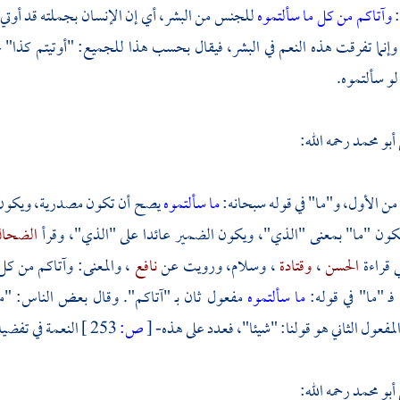
:
وآتاكم من كل ما سألتموه
للجنس من البشر، أي إن الإنسان بجملته قد أوتي م
إنما تفرقت هذه النعم في البشر، فيقال بحسب هذا للجميع: "أوتيتم كذا" ع
لو سألتموه.
أبو محمد
رحمه الله:
ن الأول، و"ما" في قوله سبحانه:
ما سألتموه
يصح أن تكون مصدرية، ويكون الض
ون "ما" بمعنى "الذي"، ويكون الضمير عائدا على "الذي"، وقرأ
الضحاك
 قراءة
الحسن
،
وقتادة
،
وسلام،
ورويت عن
نافع
، والمعنى: وآتاكم من كل
 فـ "ما" في قوله:
ما سألتموه
مفعول ثان بـ "آتاكم". وقال بعض الناس: "ما
لمفعول الثاني هو قولنا: "شيئا"، فعدد على هذه-
[
ص:
253 ]
النعمة في تفضيله
أبو محمد
رحمه الله: