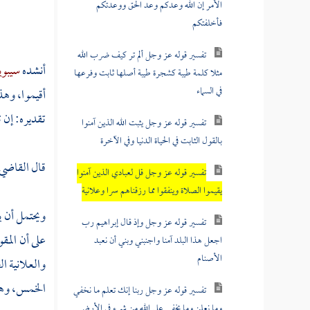
الأمر إن الله وعدكم وعد الحق ووعدتكم
فأخلفتكم
تفسير قوله عز وجل ألم تر كيف ضرب الله
أنشده
سيبوي
مثلا كلمة طيبة كشجرة طيبة أصلها ثابت وفرعها
في السماء
أقيموا، وهذا
تقديره: إن ت
تفسير قوله عز وجل يثبت الله الذين آمنوا
بالقول الثابت في الحياة الدنيا وفي الآخرة
قال
القاضي 
تفسير قوله عز وجل قل لعبادي الذين آمنوا
يقيموا الصلاة وينفقوا مما رزقناهم سرا وعلانية
ويحتمل أن ي
تفسير قوله عز وجل وإذ قال إبراهيم رب
على أن المق
اجعل هذا البلد آمنا واجنبني وبني أن نعبد
الأصنام
والعلانية 
الخمس، وهذ
تفسير قوله عز وجل ربنا إنك تعلم ما نخفي
وما نعلن وما يخفى على الله من شيء في الأرض