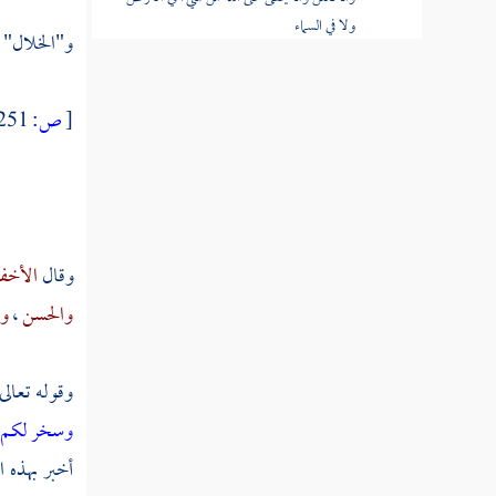
ولا في السماء
و"الخلال" م
تفسير قوله عز وجل ولا تحسبن الله غافلا
عما يعمل الظالمون إنما يؤخرهم ليوم تشخص فيه
[
ص:
251 ]
الأبصار
تفسير قوله عز وجل وسكنتم في مساكن
الذين ظلموا أنفسهم وتبين لكم كيف فعلنا بهم
تفسير قوله عز وجل وترى المجرمين يومئذ
وقال
الأخ
مقرنين في الأصفاد
والحسن
،
وا
تفسير سورة الحجر
وقوله تعالى
تفسير سورة النحل
وسخر لكم ا
تفسير سورة الإسراء
أخبر بهذه 