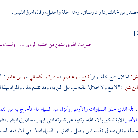
صدر من خالك إذا واد وصافى، ومنه الخلة والخليل، وقال
امرؤ القيس:
صرفت الهوى عنهن من خشية الردى ... ولست بمقل
فش:
الخلال جمع خلة. وقرأ
نافع
،
وعاصم
،
وحمزة
والكسائي
،
وابن عامر
: "
بن كثير
: "لا بيع ولا خلال" بالنصب على التبرية، وقد تقدم هذا، والمراد بهذا ال
:
الله الذي خلق السماوات والأرض وأنـزل من السماء ماء فأخرج به من الث
لأنهار
الآية تذكير بآلاء الله، وتنبيه على قدرته التي فيها إحسان إلى البشر;
الجملة وتقررت في نفسه آمن وصلى وأنفق. و"السماوات" هي الأرقعة السبع