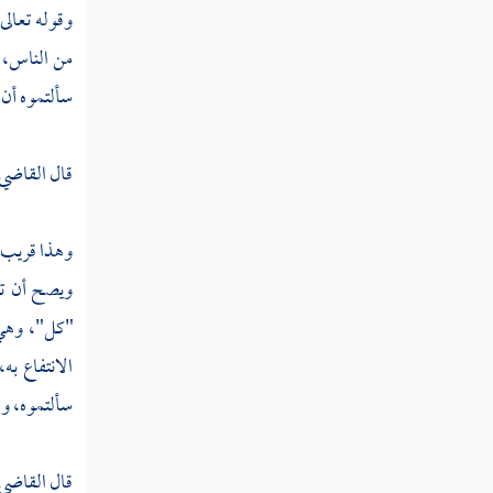
وقوله تعالى
تفسير سورة القصص
من الناس، و
تفسير سورة العنكبوت
سألتموه أن 
تفسير سورة الروم
قال
القاضي 
تفسير سورة لقمان
تفسير سورة السجدة
وهذا قريب م
تفسير سورة الأحزاب
ويصح أن تك
"كل"، وهي
تفسير سورة سبإ
الانتفاع به،
تفسير سورة فاطر
سألتموه، وا
تفسير سورة يس
قال
القاضي 
تفسير سورة الصافات