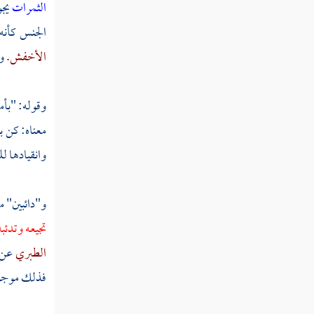
الثمرات
يجو
تفسير سورة الكهف
الجنس كأنه
تفسير سورة مريم
الأخفش.
و
تفسير سورة طه
تفسير سورة الأنبياء
وقوله: "بأم
معناه: كن ب
تفسير سورة الحج
وانقيادها لل
تفسير سورة المؤمنون
تفسير سورة النور
و"دائبين" مع
تجيعه وتدئب
تفسير سورة الفرقان
الطبري
عن
تفسير سورة الشعراء
فذلك موجود 
تفسير سورة النمل