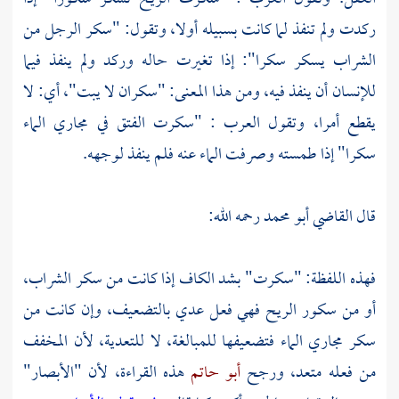
ركدت ولم تنفذ لما كانت بسبيله أولا، وتقول: "سكر الرجل من
الشراب يسكر سكرا": إذا تغيرت حاله وركد ولم ينفذ فيما
للإنسان أن ينفذ فيه، ومن هذا المعنى: "سكران لا يبت"، أي: لا
يقطع أمرا، وتقول
العرب
: "سكرت الفتق في مجاري الماء
سكرا" إذا طمسته وصرفت الماء عنه فلم ينفذ لوجهه.
قال
القاضي أبو محمد
رحمه الله:
فهذه اللفظة: "سكرت" بشد الكاف إذا كانت من سكر الشراب،
أو من سكور الريح فهي فعل عدي بالتضعيف، وإن كانت من
سكر مجاري الماء فتضعيفها للمبالغة، لا للتعدية، لأن المخفف
من فعله متعد، ورجح
أبو حاتم
هذه القراءة، لأن "الأبصار"