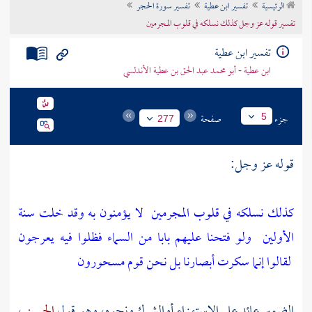
الرئيسية
تفسير ابن عطية
تفسير سورة الحجر
تراجم الأعلام
تفسير قوله عز وجل كذلك نسلكه في قلوب المجرمين
تفسير ابن عطية
ابن عطية - أبو محمد عبد الحق بن عطية الأندلسي
جزء
صفحة
5
277
قوله عز وجل:
كذلك نسلكه في قلوب المجرمين
لا يؤمنون به وقد خلت سنة
الأولين
ولو فتحنا عليهم بابا من السماء فظلوا فيه يعرجون
لقالوا إنما سكرت أبصارنا بل نحن قوم مسحورون
الضمير عائد على الاستهزاء أوالشرك ونحوه، وهو قول
الحسن
،