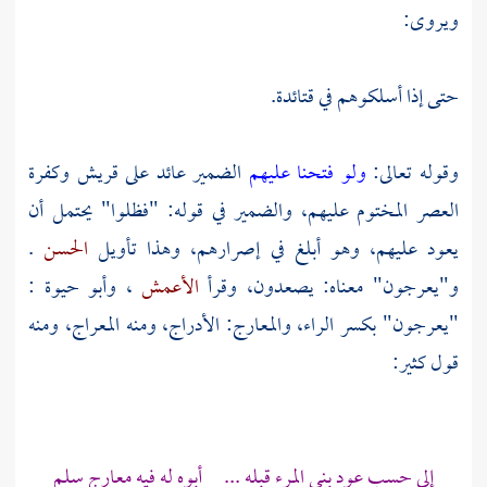
ويروى:
حتى إذا أسلكوهم في قتائدة.
وقوله تعالى:
ولو فتحنا عليهم
الضمير عائد على
قريش
وكفرة
العصر المختوم عليهم، والضمير في قوله: "فظلوا" يحتمل أن
يعود عليهم، وهو أبلغ في إصرارهم، وهذا تأويل
الحسن
.
و"يعرجون" معناه: يصعدون، وقرأ
الأعمش
،
وأبو حيوة
:
"يعرجون" بكسر الراء، والمعارج: الأدراج، ومنه المعراج، ومنه
قول
كثير:
إلى حسب عود بنى المرء قبله ... أبوه له فيه معارج سلم