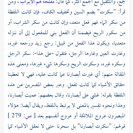
جمع، والتثقيل مع الجمع أكثر، كما قال:
مفتحة لهم الأبواب
، ومن
قرأ: "سكرت" بضم السين وتخفيف الكاف، فإن كانت اللفظة
من سكر الماء فهو فعل متعد، وإن كانت من سكر الشراب، أو
من سكور الريح فيضمنا أن الفعل بني للمفعول إلى أن ننزله
متعديا، ويكون هذا الفعل من قبيل: رجع زيد ورجعه غيره،
وغارت العين وغارها الرجل، فتقول -على هذا-: سكر الرجل
وسكره غيره، وسكرت الريح وسكرها شيء غيرها، ومعنى هذه
المقالة منهم: أي غيرت أبصارنا عما كانت عليه، فهي لا تعطينا
حقائق الأشياء كما كانت تفعل. وعبر بعض المفسرين عن هذه
اللفظة بقوله: غشي على أبصارنا، وقال بعضهم: عميت أبصارنا،
وهذا ونحوه تفسير بالمعنى لا يرتبط باللفظ، ويقال أيضا: هؤلاء
المبصرون عروج الملائكة أو عروج أنفسهم بعد
[
ص:
279 ]
قولهم: "سكرت أبصارنا" بل سحرنا حتى لا نعقل الأشياء كما