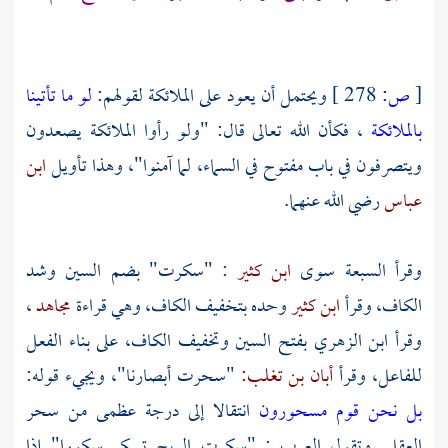
[
ص:
278 ]
ويحتمل أن يعود على الملائكة لقولهم:
لو ما تأتينا
بالملائكة
، فكأن الله تعالى قال: "ولو رأوا الملائكة يصعدون
ويتصرفون في باب مفتوح في السماء، لما آمنوا"، وهذا تأويل
ابن
عباس
رضي الله عنهما.
وقرأ السبعة سوى
ابن كثير
: "سكرت" بضم السين وشد
الكاف، وقرأ
ابن كثير
وحده بتخفيف الكاف، وهي قراءة
مجاهد
،
وقرأ
ابن الزهري
بفتح السين وتخفيف الكاف، على بناء الفعل
للفاعل، وقرأ
أبان بن تغلب:
"سحرت أبصارنا"، ويجيء قوله:
بل نحن قوم مسحورون
انتقالا إلى درجة عظمى من سحر
العقل. وتقول
العرب
: "سكرت الريح تسكر سكورا" إذا