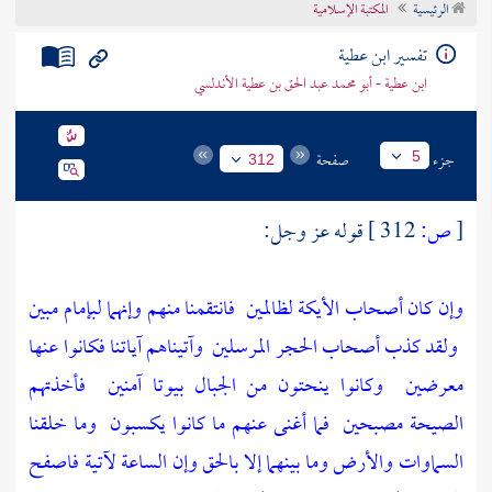
الرئيسية
المكتبة الإسلامية
تراجم الأعلام
تفسير ابن عطية
ابن عطية - أبو محمد عبد الحق بن عطية الأندلسي
جزء
صفحة
5
312
[
ص:
312 ]
قوله عز وجل:
وإن كان أصحاب الأيكة لظالمين
فانتقمنا منهم وإنهما لبإمام مبين
ولقد كذب أصحاب الحجر المرسلين
وآتيناهم آياتنا فكانوا عنها
معرضين
وكانوا ينحتون من الجبال بيوتا آمنين
فأخذتهم
الصيحة مصبحين
فما أغنى عنهم ما كانوا يكسبون
وما خلقنا
السماوات والأرض وما بينهما إلا بالحق وإن الساعة لآتية فاصفح