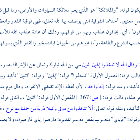
كون قوله: "والملائكة" هو الذي يعم ملائكة السماوات والأرض، وما قبل ذل
ل معنيين: أحدهما الفوقية التي يوصف بها الله تعالى، فهي فوقية القدر والع
افون"، أي: يخافون عذاب ربهم من فوقهم، وذلك أن عادة عذاب الله للأمم 
حسب الشرع والطاعة، وأما غيرهم من الحيوان فبالتسخير والقدر الذي يسوقهم إلى
:
وقال الله لا تتخذوا إلهين اثنين
نهي من الله تبارك وتعالى عن الإشراك به، ومعن
قالت فرقة: المفعول الأول لـ "تتخذوا" قوله: "إلهين" وقوله: "اثنين" تأكيد و
أكيدا، ومنه قوله:
إله واحد
، لأن لفظة الإله تقتضي الانفراد، وقال قوم منه
و هذا، وقالت فرقة:
[
ص:
367 ]
المفعول الأول قوله: "اثنين"، والثاني قوله:
التأكيد، ومثله قوله تعالى:
ألا تتخذوا من دوني وكيلا
ذرية من حملنا مع نوح
، ف
قوله: "فإياي" منصوب بفعل مضمر تقديره: فارهبوا إياي فارهبون، ولا يعمل ف