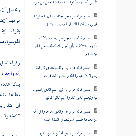
ظالمي أنفسهم فألقوا السلم ما كنا نعمل من سوء
ويحتمل أن ي
تفسير قوله عز وجل جنات عدن يدخلونها
فوقهم" يحتم
تجري من تحتها الأنهار لهم فيها ما يشاؤن
بقوله: "يخ
تفسير قوله عز وجل هل ينظرون إلا أن
المؤمنون فب
تأتيهم الملائكة أو يأتي أمر ربك كذلك فعل الذين
من قبلهم
وقوله تعالى
تفسير قوله عز وجل ولقد بعثنا في كل أمة
إله واحد
، 
رسولا أن اعبدوا الله واجتنبوا الطاغوت
بذكر عدده ت
تفسير قوله عز وجل ليبين لهم الذي يختلفون
مطاعا، ونح
فيه وليعلم الذين كفروا أنهم كانوا كاذبين
إلى اعتذار ب
تفسير قوله عز وجل والذين هاجروا في الله
"تتخذوا"، و
من بعد ما ظلموا لنبوئنهم في الدنيا حسنة
تفسير قوله عز وجل أفأمن الذين مكروا