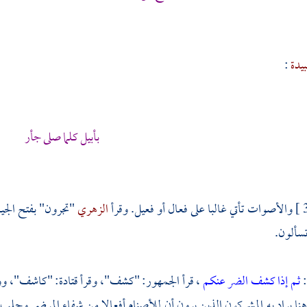
بيدة
:
بأبيل كلما صلى جأر
والأصوات تأتي غالبا على فعال أو فعيل. وقرأ
الزهري
"تجرون" بفتح الجي
سألون.
:
ثم إذا كشف الضر عنكم
، قرأ الجمهور: "كشف"، وقرأ قتادة: "كاشف"، و
نا يراد به المشركون الذين يرون أن للأصنام أفعالا من شفاء المرضى وجلب