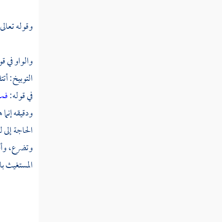
تفسير قوله عز وجل وإذا رأى الذين أشركوا
شركاءهم قالوا ربنا هؤلاء شركاؤنا الذين كنا
وقوله تعالى
ندعوا من دونك
تفسير قوله عز وجل إن الله يأمر بالعدل
والواو في قو
والإحسان وإيتاء ذي القربى
التوبيخ: أت
تفسير قوله عز وجل ولا تكونوا كالتي
في قوله:
فمن
نقضت غزلها من بعد قوة أنكاثا
ودقيقه إنما 
تفسير قوله عز وجل ولا تتخذوا أيمانكم
الحاجة إلى 
دخلا بينكم فتزل قدم بعد ثبوتها
وتضرع، وأصل
المستغيث با
تفسير قوله عز وجل فإذا قرأت القرآن
فاستعذ بالله من الشيطان الرجيم
تفسير قوله عز وجل إن الذين لا يؤمنون
بآيات الله لا يهديهم الله ولهم عذاب أليم