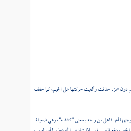
م دون همز، حذفت وألقيت حركتها على الجيم، كما خفف
وجهها أنها فاعل من واحد بمعنى "كشف"، وهي ضعيفة.
 الخير ودفع الضر، فهم إذا شفاهم الله عظموا أصنامهم،