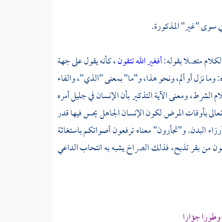
في سوى "غير" المذكورة.
الكلام متصلا بقوله:
أفغير الله تتقون
، كأنه يقول على جهة
: وما نزل أو ألم، ونحو هذا، و"ما" بمعنى "الذي"، والفاء
 الشرط، ومعنى الآية التذكير بأن الإنسان في جليل أمره
 تعالى بأوقات المرض لكون الإنسان الجاهل يحس فيها قدر
رزاء البدن. و"تجأرون" معناه ترفعون أصواتكم باستغاثة
كون من بقر تذبح، فذلك الصراخ يشبه به انتحاب الداعي
وطورا جؤارا