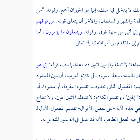
ك لا يدخل فيه ملك، إنما هو الحيوان أجمع. وقوله: "من
ظمة والقهر والسلطان، والآخر أن يتعلق قوله:
من فوقهم
إنما أتى من جهة فوق. وقوله:
ويفعلون ما يؤمرون
، أما
 ما تقدم من أمر الله تبارك تعالى.
اها: لا تتخذوا إلهين اثنين فصاعدا بما ينصه قوله:
إنما هو
بيان بالعدد، وهذا معروف في كلام
العرب
، أن يبين المعدود
م: المفعول الثاني محذوف، تقديره: مفردا، أو معبودا، أو
 "إلهين"، وتقدير الكلام: لا تتخذوا اثنين إلهين، ولا يحتاج
في هذه الآية -على بعض الأقوال- تقديم المفعول الأول لـ
يه الفعل الظاهر، لأنه قد عمل في الضمير المتصل به.