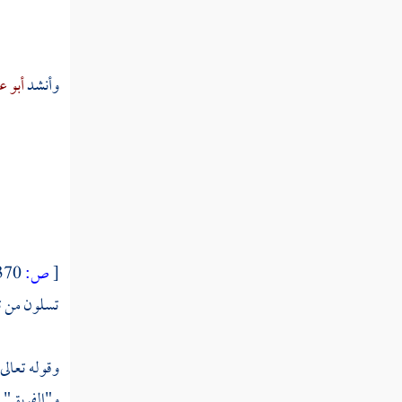
تفسير قوله عز وجل ذلك بأنهم استحبوا
الحياة الدنيا على الآخرة
وأنشد
أبو ع
تفسير قوله عز وجل وضرب الله مثلا قرية
كانت آمنة مطمئنة يأتيها رزقها رغدا من كل مكان
تفسير قوله عز وجل إنما حرم عليكم الميتة
والدم ولحم الخنزير وما أهل لغير الله به
تفسير قوله عز وجل ولا تقولوا لما تصف
ألسنتكم الكذب هذا حلال وهذا حرام
[
ص:
370 ]
تفسير قوله عز وجل إن إبراهيم كان أمة قانتا
تسلون من ت
لله حنيفا ولم يك من المشركين
تفسير قوله عز وجل ادع إلى سبيل ربك
وقوله تعالى
بالحكمة والموعظة الحسنة
و"الفريق" ه