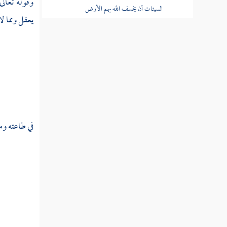
وقوله تعالى
السيئات أن يخسف الله بهم الأرض
يعقل ومما ل
تفسير قوله عز وجل ولله يسجد ما في
السماوات وما في الأرض من دابة والملائكة وهم
لا يستكبرون
تفسير قوله عز وجل ويجعلون لما لا يعلمون
نصيبا مما رزقناهم تالله لتسئلن عما كنتم تفترون
تفسير قوله عز وجل للذين لا يؤمنون
في طاعته وم
بالآخرة مثل السوء ولله المثل الأعلى
تفسير قوله عز وجل تالله لقد أرسلنا إلى أمم
من قبلك فزين لهم الشيطان أعمالهم
تفسير قوله عز وجل ومن ثمرات النخيل
والأعناب تتخذون منه سكرا ورزقا حسنا