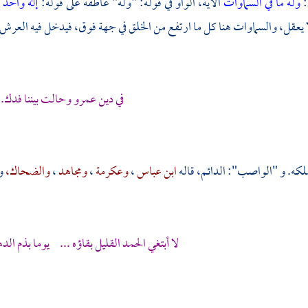
:
وله ما في السماوات
الآية، الواو في قوله: "وله" عاطفة على قوله:
إله واحد
ا يعقل، والسماوات هنا كل ما ارتفع من الخلق في جهة فوق، فيدخل فيه العرش
في دين عمرو وحالت بيننا فدك.
لكه. و "الواصب": الدائم، قاله
ابن عباس
،
وعكرمة
،
ومجاهد
،
والضحاك،
و
لا أبتغي الحمد القليل بقاؤه ... يوما بذم الد