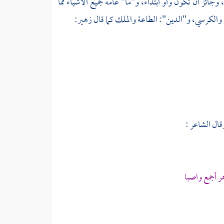
، وجائز أن تكون واو ابتداء، و"ما" عامة جميع الأشياء مما
 والكرسي، و"الدين": الطاعة والملك كما قال
زهير:
قال الشاعر :
هر أجمع واصبا