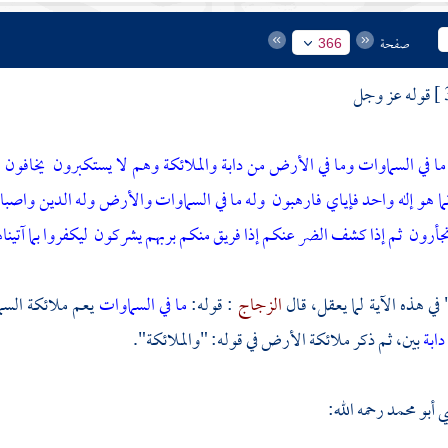
صفحة
366
قوله عز وجل
ا في السماوات وما في الأرض من دابة والملائكة وهم لا يستكبرون
يخافون 
إنما هو إله واحد فإياي فارهبون
وله ما في السماوات والأرض وله الدين واصبا أ
تجأرون
ثم إذا كشف الضر عنكم إذا فريق منكم بربهم يشركون
ليكفروا بما آتي
ي هذه الآية لما يعقل، قال
الزجاج
: قوله:
ما في السماوات
يعم ملائكة السم
ابة
بين، ثم ذكر ملائكة الأرض في قوله: "والملائكة".
 أبو محمد
رحمه الله: