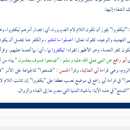
 الشفاء إليها.
: "ليكفروا" يجوز أن تكون اللام لام الصيرورة، أي: فصار أمرهم ليكفروا، وه
ى التهديد والوعيد، كقوله تعالى:
اعملوا ما شئتم
، والكفر هنا يحتمل أن يكون
كون كفر النعمة، وهو الأظهر; لقوله:
ليكفروا بما
، أي: بما أنعمنا عليهم. وق
ى
أبو رافع
عن النبي صلي الله عليه وسلم : "فيمتعوا فسوف يعلمون "
بياء من
الروم،
وهي قراءة
أبي العالية،
وقرأ
الحسن
: "فتمتعوا" كالجماعة على الأمر 
وا" في قراءة
أبي رافع
في موضع نصب عطفا على "يكفروا" إن كانت اللام لام 
التمتع" في هذه الآية: بالحياة الدنيا التي مصيرها إلى الفناء والزوال.