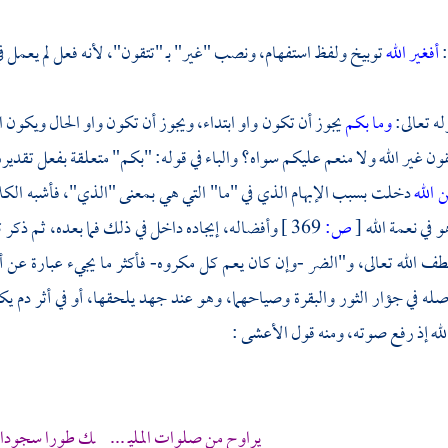
:
أفغير الله
توبيخ ولفظ استفهام، ونصب "غير" بـ "تتقون"، لأنه فعل لم يعمل 
له تعالى:
وما بكم
يجوز أن تكون واو ابتداء، ويجوز أن تكون واو الحال ويكون 
تقون غير الله ولا منعم عليكم سواه؟ والباء في قوله: "بكم" متعلقة بفعل تقديره
 الله
دخلت بسبب الإبهام الذي في "ما" التي هي بمعنى "الذي"، فأشبه الكلام
هو في نعمة الله
[
ص:
369 ]
وأفضاله، إيجاده داخل في ذلك فما بعده، ثم ذكر
لطف الله تعالى، و"الضر -وإن كان يعم كل مكروه- فأكثر ما يجيء عبارة عن أ
ه في جؤار الثور والبقرة وصياحهما، وهو عند جهد يلحقها، أو في أثر دم ي
لله إذ رفع صوته، ومنه قول
الأعشى
:
يراوح من صلوات المليـ ... ـك طورا سجودا 