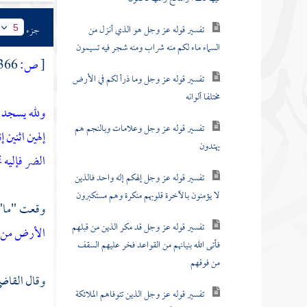
تفسير قوله عز وجل هو الذي أنزل من
جزء
5
السماء ماء لكم منه شراب ومنه شجر فيه تسيمون
[
ص:
366 ]
تفسير قوله عز وجل وما ذرأ لكم في الأرض
مختلفا ألوانه
ولله يسجد م
تفسير قوله عز وجل وعلامات وبالنجم هم
إلهين اثنين 
يهتدون
الضر فإليه 
تفسير قوله عز وجل إلهكم إله واحد فالذين
لا يؤمنون بالآخرة قلوبهم منكرة وهم مستكبرون
وقعت "ما" ف
تفسير قوله عز وجل قد مكر الذين من قبلهم
الأرض من د
فأتى الله بنيانهم من القواعد فخر عليهم السقف
من فوقهم
وقال
القاضي
تفسير قوله عز وجل الذين تتوفاهم الملائكة