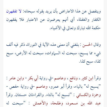
وينفصل عن هذا الاعتراض بأن يريد بقوله سبحانه:
لا تفقهون
الكفار والغفلة، أي أنهم يعرضون عن الاعتبار فلا يفقهون
حكمة الله تبارك وتعالى في الأشياء.
وقال
الحسن
: بلغني أن معنى هذه الآية في التوراة، ذكر فيه ألف
شيء مما يسبح، سبحت له السماوات، سبحت له الأرض، سبح
كذا، سبح كذا.
وقرأ
ابن كثير
،
ونافع
،
وعاصم
-في رواية
أبي بكر
-
وابن عامر
:
"يسبح له" بالياء، وقرأ أبو عمرو،
وعاصم
-في رواية
حفص
-
وحمزة
والكسائي
: "تسبح له" بالتاء. والقراءتان حسنتان. وقرأ
عبد الله بن مسعود،
وطلحة،
والأعمش
: "سبحت له