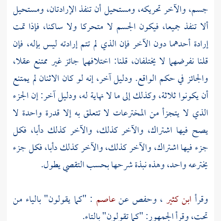
جسم، والآخر تحريكه، ومستحيل أن تنفذ الإرادتان، ومستحيل
ألا تنفذ جميعا، فيكون الجسم لا متحركا ولا ساكنا، فإذا تمت
إرادة أحدهما دون الآخر فإن الذي لم تتم إرادته ليس بإله، فإن
قلنا نفرضهما لا يختلفان، قلنا: اختلافهما جائز غير ممتنع عقلا،
والجائز في حكم الواقع. ودليل آخر، إنه لو كان الاثنان لم يمتنع
أن يكونوا ثلاثة، وكذلك إلى ما لا نهاية له، ودليل آخر: إن الجزء
الذي لا يتجزأ من المخترعات لا تتعلق به إلا قدرة واحدة لا
يصح فيها اشتراك، والآخر كذلك، والآخر كذلك دأبا، فكل
جزء فيها اشتراك، والآخر كذلك، والآخر كذلك دأبا، فكل جزء
يخترعه واحد، وهذه نبذة شرحها بحسب التقصي يطول.
وقرأ
ابن كثير
،
وحفص
عن
عاصم
: "كما يقولون" بالياء من
تحت، وقرأ الجمهور: "كما تقولون" بالتاء.