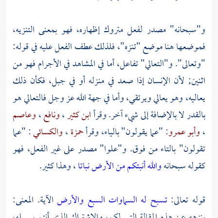
و"سبحانه" مصدر لفعل متروك إظهاره، فهو بمعنى التنزيه،
فموضعها هنا موضع "تنزه"، فلذلك عطف الفعل عليه في قوله:
"وتعالى". و"التعالي" تفاعل، أما في المشاهد في الأجرام فهو من
اثنين; لأن الإنسان إذا صعد في منزله أو في جبل، فكأن ذلك
يعاليه، وهو يعالي ويرتقي، وأما في جهة الله عز وجل فالتعالي هو
بالقدر لا بالإضافة إلى شيء آخر. وقرأ
ابن كثير
،
ونافع
،
وعاصم
،
وأبو عمرو:
"عما يقولون" بالياء، وقرأ
حمزة
،
والكسائي
: "عما
تقولون" بالتاء من فوق. و"علوا" مصدر على غير الفعل، فهو
كقوله سبحانه
والله أنبتكم من الأرض نباتا
، وهذا كثير.
قوله تعالى:
تسبح له السماوات السبع والأرض
الآية. المعنى:
ينزهه عن هذه المقالة التي لكم، والاشتراك الذي أنتم بسبيله،