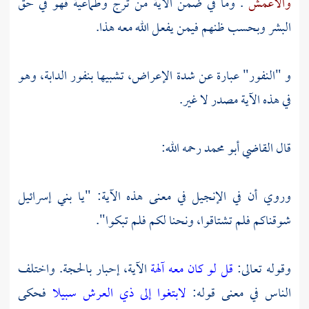
والأعمش
. وما في ضمن الآية من ترج وطماعية فهو في حق
البشر وبحسب ظنهم فيمن يفعل الله معه هذا.
و "النفور" عبارة عن شدة الإعراض، تشبيها بنفور الدابة، وهو
في هذه الآية مصدر لا غير.
قال
القاضي أبو محمد
رحمه الله:
وروي أن في الإنجيل في معنى هذه الآية: "يا بني إسرائيل
شوقناكم فلم تشتاقوا، ونحنا لكم فلم تبكوا".
وقوله تعالى:
قل لو كان معه آلهة
الآية، إحبار بالحجة. واختلف
الناس في معنى قوله:
لابتغوا إلى ذي العرش سبيلا
فحكى