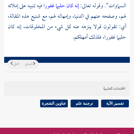
السماوات". وقوله تعالى:
إنه كان حليما غفورا
فيه تنبيه على إملائه
لهم، وصفحه عنهم في الدنيا، وإمهاله لهم، مع شنيع هذه المقالة،
أي: تقولون قولا ينزهه عنه كل شيء من المخلوقات، إنه كان
حليما غفورا، فلذلك أمهلكم.
السابق
التالي
الخدمات العلمية
تفسير الآية
ترجمة علم
عناوين الشجرة