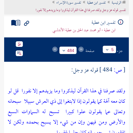
الرئيسية
تفسير ابن عطية
تفسير سورة الإسراء
تراجم الأعلام
تفسير قوله عز وجل ولقد صرفنا في هذا القرآن ليذكروا وما يزيدهم إلا نفورا
تفسير ابن عطية
ابن عطية - أبو محمد عبد الحق بن عطية الأندلسي
جزء
صفحة
5
484
[
ص:
484 ]
قوله عز وجل:
ولقد صرفنا في هذا القرآن ليذكروا وما يزيدهم إلا نفورا
قل لو
كان معه آلهة كما يقولون إذا لابتغوا إلى ذي العرش سبيلا
سبحانه
وتعالى عما يقولون علوا كبيرا
تسبح له السماوات السبع
والأرض ومن فيهن وإن من شيء إلا يسبح بحمده ولكن لا
تفقهون تسبيحهم إنه كان حليما غفورا