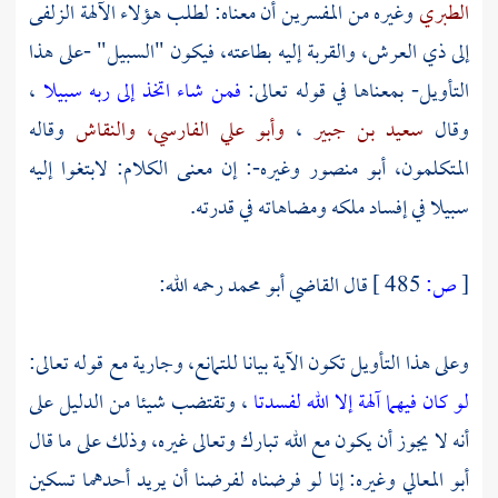
الطبري
وغيره من المفسرين أن معناه: لطلب هؤلاء الآلهة الزلفى
إلى ذي العرش، والقربة إليه بطاعته، فيكون "السبيل" -على هذا
التأويل- بمعناها في قوله تعالى:
فمن شاء اتخذ إلى ربه سبيلا
،
وقال
سعيد بن جبير
،
وأبو علي الفارسي،
والنقاش
وقاله
المتكلمون،
أبو منصور
وغيره-: إن معنى الكلام: لابتغوا إليه
سبيلا في إفساد ملكه ومضاهاته في قدرته.
[
ص:
485 ]
قال
القاضي أبو محمد
رحمه الله:
وعلى هذا التأويل تكون الآية بيانا للتمانع، وجارية مع قوله تعالى:
لو كان فيهما آلهة إلا الله لفسدتا
، وتقتضب شيئا من الدليل على
أنه لا يجوز أن يكون مع الله تبارك وتعالى غيره، وذلك على ما قال
أبو المعالي
وغيره: إنا لو فرضناه لفرضنا أن يريد أحدهما تسكين