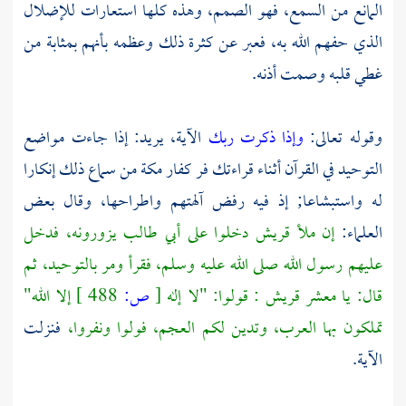
المانع من السمع، فهو الصمم، وهذه كلها استعارات للإضلال
الذي حفهم الله به، فعبر عن كثرة ذلك وعظمه بأنهم بمثابة من
غطي قلبه وصمت أذنه.
وقوله تعالى:
وإذا ذكرت ربك
الآية، يريد: إذا جاءت مواضع
التوحيد في القرآن أثناء قراءتك فر كفار
مكة
من سماع ذلك إنكارا
له واستبشاعا; إذ فيه رفض آلهتهم واطراحها، وقال بعض
العلماء:
إن ملأ
قريش
دخلوا على
أبي طالب
يزورونه، فدخل
عليهم رسول الله صلى الله عليه وسلم، فقرأ ومر بالتوحيد، ثم
قال: يا معشر
قريش
: قولوا: "لا إله
[
ص:
488 ]
إلا الله"
تملكون بها
العرب،
وتدين لكم
العجم،
فولوا ونفروا،
فنزلت
الآية.