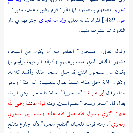
نجوى
وصفهم بالمصدر، كما قالوا: قوم رضى وعدل، وقيل:
[
ص:
489 ]
المراد بقوله تعالى:
وإذ هم نجوى
اجتماعهم في
دار
الندوة،
ثم انتشرت عنهم.
وقوله تعالى: "مسحورا" الظاهر فيه أن يكون من السحر،
فشبهوا الخبال الذي عنده بزعمهم وأقواله الوخيمة برأيهم بما
يكون من المسحور الذي قد خبل السحر عقله وأفسد كلامه.
وتكون الآية -على هذا- شبيهة بقول بعضهم: "به جنة" ونحو
هذا، وقال
أبو عبيدة
: "مسحورا" معناه: ذا سحر، وهي الرئة،
يقال لها: "سحر وسحر" بضم السين، ومنه
قول
عائشة
رضي الله
عنها: "توفي رسول الله صلى الله عليه وسلم بين سحري
ونحري".
ومنه قولهم للجبان "انتفخ سحره" لأن الجازع تنتفخ