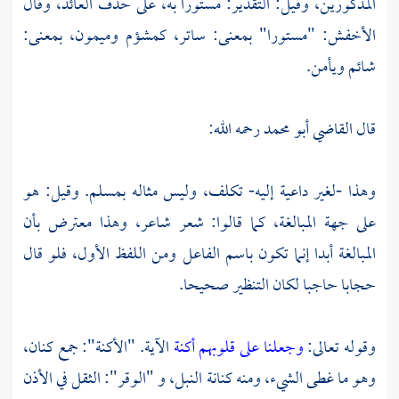
المذكورين، وقيل: التقدير: مستورا به، على حذف العائد، وقال
الأخفش: "مستورا" بمعنى: ساتر، كمشؤم وميمون، بمعنى:
شائم ويأمن.
قال
القاضي أبو محمد
رحمه الله:
وهذا -لغير داعية إليه- تكلف، وليس مثاله بمسلم. وقيل: هو
على جهة المبالغة، كما قالوا: شعر شاعر، وهذا معترض بأن
المبالغة أبدا إنما تكون باسم الفاعل ومن اللفظ الأول، فلو قال
حجابا حاجبا لكان التنظير صحيحا.
وقوله تعالى:
وجعلنا على قلوبهم أكنة
الآية. "الأكنة": جمع كنان،
وهو ما غطى الشيء، ومنه كنانة النبل، و "الوقر": الثقل في الأذن