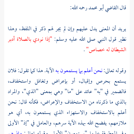
قال
القاضي أبو محمد
رحمه الله:
يريد أن المعنى يدل عليهم وإن لم يجر لهم ذكر في اللفظ، وهذا
نظير قول النبي صلى الله عليه وسلم:
"إذا نودي بالصلاة أدبر
الشيطان له خصاص"
.
وقوله تعالى:
نحن أعلم بما يستمعون به
الآية. هذا كما تقول: فلان
يستمع بحرص وإقبال، أو بإعراض وتغافل واستخفاف،
فالضمير في "به" عائد على "ما" وهي بمعنى "الذي"، والمراد
بالذي ما ذكرناه من الاستخفاف والإعراض، فكأنه قال: نحن
أعلم بالاستخفاف والاستهزاء الذي يستمعون به، أي هو
ملازمهم، يفضح الله بهذه الآية سرهم، والعامل في "إذ" الأولى
وفي المعطوفة عليها "يستمعون" الأولى. وقوله تعالى:
وإذ هم