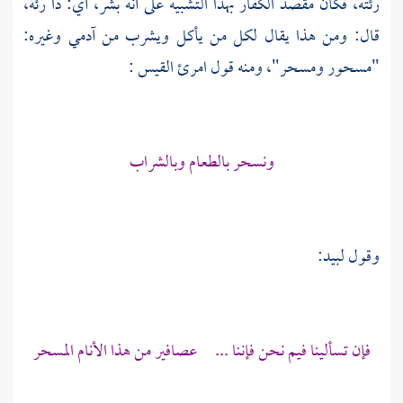
رئته، فكأن مقصد الكفار بهذا التشبيه على أنه بشر، أي: ذا رئة،
قال: ومن هذا يقال لكل من يأكل ويشرب من آدمي وغيره:
"مسحور ومسحر"، ومنه قول
امرئ القيس
:
ونسحر بالطعام وبالشراب
وقول
لبيد:
فإن تسألينا فيم نحن فإننا ... عصافير من هذا الأنام المسحر