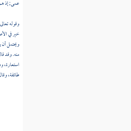
اسجدوا لآدم فسجدوا إلا إبليس قال أأسجد لمن
عمى; إذ هم 
خلقت طينا
وقوله تعالى
تفسير قوله عز وجل ربكم الذي يزجي لكم
الفلك في البحر لتبتغوا من فضله
خير في الأص
ويحتمل أن ي
تفسير قوله عز وجل ولقد كرمنا بني آدم
وحملناهم في البر والبحر ورزقناهم من الطيبات
منه. وقد قا
استعارة، وذ
تفسير قوله عز وجل وإن كادوا ليستفزونك
من الأرض ليخرجوك منها وإذا لا يلبثون خلافك
طائفة، وقال
إلا قليلا
تفسير قوله عز وجل وقل رب أدخلني
مدخل صدق وأخرجني مخرج صدق واجعل لي
من لدنك سلطانا نصيرا
تفسير قوله عز وجل ويسئلونك عن الروح
قل الروح من أمر ربي وما أوتيتم من العلم إلا