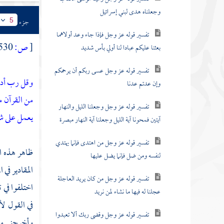
وجعلناه هدى لبني إسرائيل
جزء
5
تفسير قوله عز وجل فإذا جاء وعد أولاهما
[
ص:
530 ]
بعثنا عليكم عبادا لنا أولي بأس شديد
تفسير قوله عز وجل عسى ربكم أن يرحمكم
وقل رب أد
وإن عدتم عدنا
من القرآن م
تفسير قوله عز وجل وجعلنا الليل والنهار
يعمل على ش
آيتين فمحونا آية الليل وجعلنا آية النهار مبصرة
تفسير قوله عز وجل من اهتدى فإنما يهتدي
ظاهر هذه ال
لنفسه ومن ضل فإنما يضل عليها
المقادير في
تفسير قوله عز وجل من كان يريد العاجلة
اختلفوا في ت
عجلنا له فيها ما نشاء لمن نريد
في القول ل
تفسير قوله عز وجل وقضى ربك ألا تعبدوا
وأخرجني منه