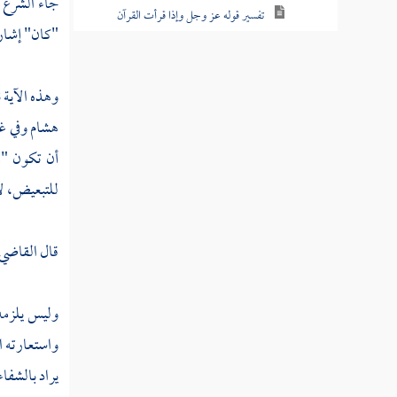
جاء الشرع ب
تفسير قوله عز وجل وإذا قرأت القرآن
"كان" إشارة
جعلنا بينك وبين الذين لا يؤمنون بالآخرة حجابا
مستورا
وهذه الآية
تفسير قوله عز وجل انظر كيف ضربوا لك
هشام
وفي غ
الأمثال فضلوا فلا يستطيعون سبيلا
أن تكون "م
تفسير قوله عز وجل يوم يدعوكم فتستجيبون
للتبعيض، لأ
بحمده وتظنون إن لبثتم إلا قليلا
تفسير قوله عز وجل قل ادعوا الذين زعمتم
قال
القاضي 
من دونه فلا يملكون كشف الضر عنكم ولا تحويلا
تفسير قوله عز وجل وإذ قلنا لك إن ربك
وليس يلزمه 
أحاط بالناس وما جعلنا الرؤيا التي أريناك إلا
فتنة للناس
واستعارته ا
يراد بالشفا
تفسير قوله عز وجل وإذ قلنا للملائكة