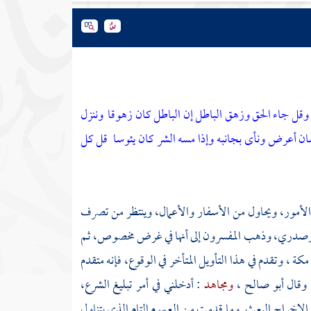
وقل جاء الحق وزهق الباطل إن الباطل كان زهوقا
وننزل
نسان أعرض ونأى بجانبه وإذا مسه الشر كان يئوسا
قل كل
 الأمور، ويحاول من الأسفار والأعمال، وينتظر من تصرف
مور وصدري، وذهب المفسرون إلى أنها في غرض مخصوص، ثم
مكة
، وتقدم في هذا التأويل المتأخر في الوقوع، فإنه متقدم
 وقال
أبو صالح
،
ومجاهد
: أدخلني في أمر تبليغ الشرع،
 والإخراج البعث. وما قدمت من العموم التام الذي يتناول