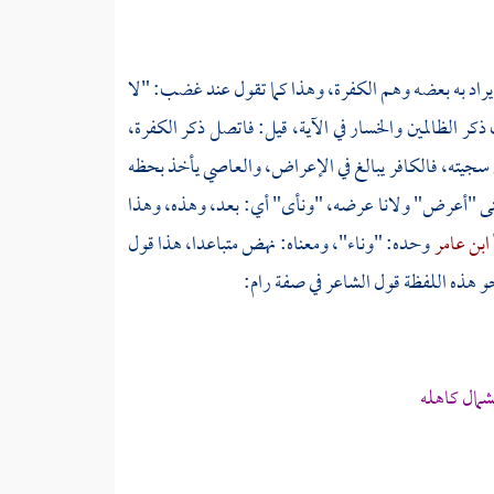
نما يراد به بعضه وهم الكفرة، وهذا كما تقول عند غضب: "لا
ر الظالمين والخسار في الآية، قيل: فاتصل ذكر الكفرة،
ي سجيته، فالكافر يبالغ في الإعراض، والعاصي يأخذ بحظه
ى "أعرض" ولانا عرضه، "ونأى" أي: بعد، وهذه، وهذا
ابن عامر
وحده: "وناء"، ومعناه: نهض متباعدا، هذا قول
و هذه اللفظة قول الشاعر في صفة رام:
لشمال كاهله