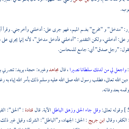
صوب.
ور: "مدخل" و "مخرج" بضم الميم، فهو جرى على: أدخلني وأخرجني. وقرأ
أ
ر على: أدخلني، ولكن التقدير: "أدخلني فأدخل مدخل"، لأنه إنما يجري على
 تقول: "رجل صدق" أي: جامع للمحاسن.
:
واجعل لي من لدنك سلطانا نصيرا
، قال
مجاهد
وغيره: حجة، يريد: تنصرني بب
دين الله تعالى، فطلب رسول الله صلى الله عليه وسلم ذلك بأمر الله إياه به رغ
وتممه بعد وفاته.
وقوله تعالى:
وقل جاء الحق وزهق الباطل
الآية. قال
قتادة
: "الحق": الق
 الكفر، وقال
ابن جريج
: الحق: الجهاد، و"الباطل": الشرك، وقيل غير ذلك، 