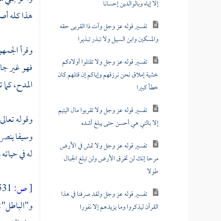
إلا إياه وبالوالدين إحسانا
هذا كله أ
تفسير قوله عز وجل وآت ذا القربى حقه
والمسكين وابن السبيل ولا تبذر تبذيرا
وقرأ الجمه
تفسير قوله عز وجل ولا تقتلوا أولادكم
فهو غير جا
خشية إملاق نحن نرزقهم وإياكم إن قتلهم كان
المدح، كما
خطأ كبيرا
تفسير قوله عز وجل ولا تقربوا مال اليتيم
وقوله تعالى
إلا بالتي هي أحسن حتى يبلغ أشده
وسيفا ينصر 
تفسير قوله عز وجل ولا تمش في الأرض
له في حياته 
مرحا إنك لن تخرق الأرض ولن تبلغ الجبال
طولا
[
ص:
531 ]
تفسير قوله عز وجل ولقد صرفنا في هذا
و"الباطل":
القرآن ليذكروا وما يزيدهم إلا نفورا