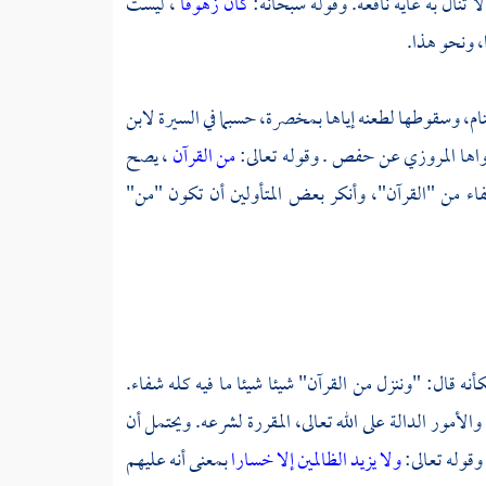
 تنال به غاية نافعة. وقوله سبحانه:
كان زهوقا
، ليست
، ونحو هذا.
م، وسقوطها لطعنه إياها بمخصرة، حسبما في السيرة
لابن
واها
المروزي
عن
حفص
. وقوله تعالى:
من القرآن
، يصح
فاء من "القرآن"، وأنكر بعض المتأولين أن تكون "من"
 قال: "وننزل من القرآن" شيئا شيئا ما فيه كله شفاء.
مور الدالة على الله تعالى، المقررة لشرعه. ويحتمل أن
وقوله تعالى:
ولا يزيد الظالمين إلا خسارا
بمعنى أنه عليهم