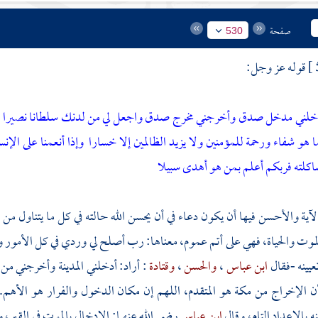
صفحة
530
قوله عز وجل:
خلني مدخل صدق وأخرجني مخرج صدق واجعل لي من لدنك سلطانا نصيرا
ا هو شفاء ورحمة للمؤمنين ولا يزيد الظالمين إلا خسارا
وإذا أنعمنا على الإ
اكلته فربكم أعلم بمن هو أهدى سبيلا
آية والأحسن فيها أن يكون دعاء في أن يحسن الله حالته في كل ما يتناول من
 الموت والحياة، فهي على أتم عموم، معناها: رب أصلح لي وردي في كل الأ
عيينه -فقال
ابن عباس
،
والحسن
،
وقتادة
: أراد: أدخلني
المدينة
وأخرجني من
أن الإخراج من
مكة
هو المتقدم، اللهم إن مكان الدخول والفرار هو الأهم.
 بالإعداد التام، وقال
ابن عباس
رضي الله عنهما: الإدخال بالموت في القبر،