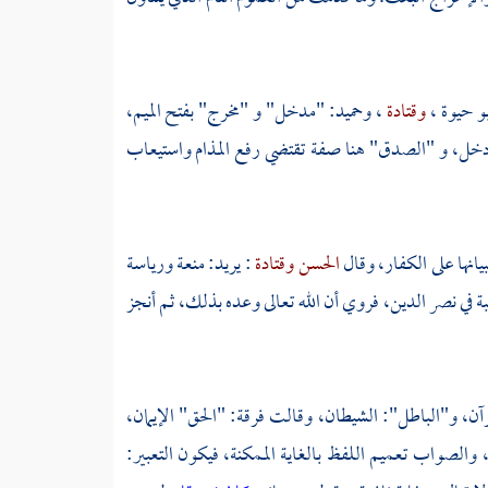
بو حيوة
،
وقتادة
،
وحميد:
"مدخل" و "مخرج" بفتح الميم،
 دخل، و "الصدق" هنا صفة تقتضي رفع المذام واستيعاب
يانها على الكفار، وقال
الحسن
وقتادة
: يريد: منعة ورياسة
بة في نصر الدين، فروي أن الله تعالى وعده بذلك، ثم أنجز
رآن، و"الباطل": الشيطان، وقالت فرقة: "الحق" الإيمان،
والصواب تعميم اللفظ بالغاية الممكنة، فيكون التعبير: