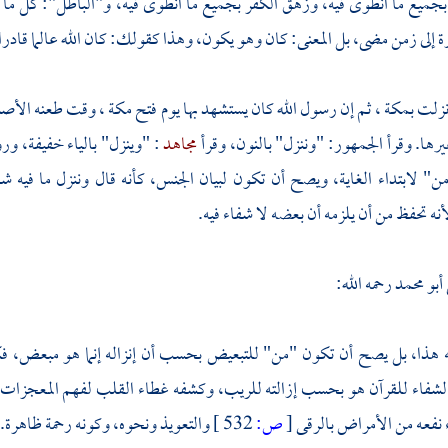
جميع ما انطوى فيه، وزهق الكفر بجميع ما انطوى فيه، و"الباطل": كل ما لا
 إلى زمن مضى، بل المعنى: كان وهو يكون، وهذا كقولك: كان الله عالما قادرا
 نزلت
بمكة
، ثم إن رسول الله كان يستشهد بها يوم فتح
مكة
، وقت طعنه الأصنا
يرها. وقرأ الجمهور: "وننزل" بالنون، وقرأ
مجاهد
: "وينزل" بالياء خفيفة، ور
ن" لابتداء الغاية، ويصح أن تكون لبيان الجنس، كأنه قال وننزل ما فيه ش
نه تحفظ من أن يلزمه أن بعضه لا شفاء فيه.
أبو محمد
رحمه الله:
هذا، بل يصح أن تكون "من" للتبعيض بحسب أن إنزاله إنما هو مبعض، فكأنه
لشفاء للقرآن هو بحسب إزالته للريب، وكشفه غطاء القلب لفهم المعجزات والأ
ء نفعه من الأمراض بالرقى
[
ص:
532 ]
والتعويذ ونحوه، وكونه رحمة ظاهرة. 