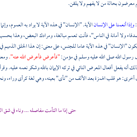
معرضون بحالة من لا يفهم ولا يلقن.
:
وإذا أنعمنا على الإنسان
الآية. "الإنسان" في هذه الآية لا يراد به العموم، وإ
دقاء ولا أمانة في الناس"، فأنت تعمم مبالغة، ومرادك البعض، وهذا بحسب ذك
كون "الإنسان" في هذه الآية عاما للجنس، على معنى: إن هذا الخلق الذميم ف
ل رسول الله صلى الله عليه وسلم في مؤمن:
"فأعرض فأعرض الله عنه".
ومعن
لك أنه يفعل أفعال المعرض النائي في تركه الإيمان بالله وشكر نعمه عليه. وقرأ
 أخرى: هو قلب الهمزة بعد الألف من "نأى" بعينه، وهي لغة كرأى وراء، ونح
حتى إذا ما التأمت مفاصله ... وناء في شق ا