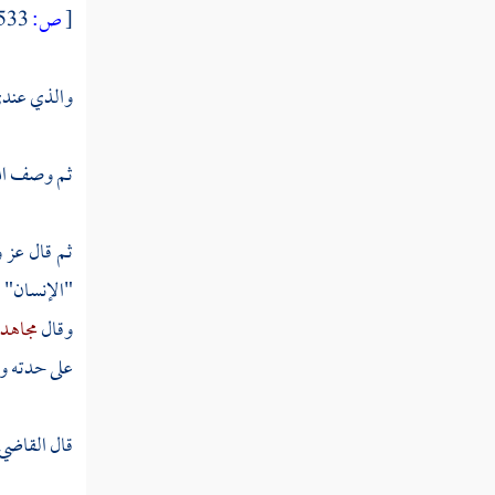
[
ص:
533 ]
قليلا
تفسير قوله عز وجل ولقد صرفنا للناس في
والذي عندي 
هذا القرآن من كل مثل فأبى أكثر الناس إلا كفورا
تفسير قوله عز وجل أو يكون لك بيت من
ثم وصف الله
زخرف أو ترقى في السماء ولن نؤمن لرقيك حتى
تنزل علينا كتابا نقرؤه
ثم قال عز 
تفسير قوله عز وجل قل كفى بالله شهيدا
"الإنسان" أ
بيني وبينكم إنه كان بعباده خبيرا بصيرا
وقال
مجاهد
تفسير قوله عز وجل أولم يروا أن الله الذي
على حدته وع
خلق السماوات والأرض قادر على أن يخلق مثلهم
تفسير قوله عز وجل قال لقد علمت ما أنزل
قال
القاضي 
هؤلاء إلا رب السماوات والأرض بصائر