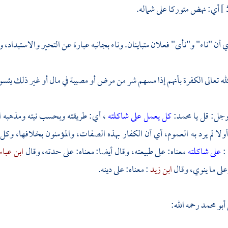
أي: نهض متوركا على شماله.
أن "ناء" و"نأى" فعلان متباينان. وناء بجانبه عبارة عن التحير والاستبداد، و
 تعالى الكفرة بأنهم إذا مسهم شر من مرض أو مصيبة في مال أو غير ذلك يئسو
وجل: قل يا
محمد:
كل يعمل على شاكلته
، أي: طريقته وبحسب نيته ومذهبه ا
ولا لم يرد به العموم، أي أن الكفار بهذه الصفات، والمؤمنون بخلافها، وكل 
:
على شاكلته
معناه: على طبيعته، وقال أيضا: معناه: على حدته، وقال
ابن عب
لى ما ينوي، وقال
ابن زيد
: معناه: على دينه.
أبو محمد
رحمه الله: