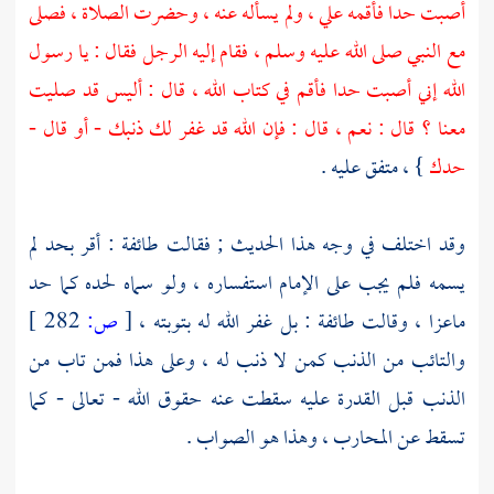
أصبت حدا فأقمه علي ، ولم يسأله عنه ، وحضرت الصلاة ، فصلى
مع النبي صلى الله عليه وسلم ، فقام إليه الرجل فقال : يا رسول
الله إني أصبت حدا فأقم في كتاب الله ، قال : أليس قد صليت
معنا ؟ قال : نعم ، قال : فإن الله قد غفر لك ذنبك - أو قال -
حدك
} ، متفق عليه .
وقد اختلف في وجه هذا الحديث ; فقالت طائفة : أقر بحد لم
يسمه فلم يجب على الإمام استفساره ، ولو سماه لحده كما حد
ماعزا
، وقالت طائفة : بل غفر الله له بتوبته ،
[
ص:
282 ]
والتائب من الذنب كمن لا ذنب له ، وعلى هذا فمن تاب من
الذنب قبل القدرة عليه سقطت عنه حقوق الله - تعالى - كما
تسقط عن المحارب ، وهذا هو الصواب .