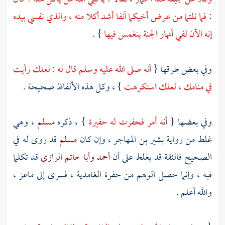
: فما نلتما من عرض أخيكما آنفا أشد أكلا منه ، والذي نفسي بيده
إنه الآن لفي أنهار الجنة ينغمس فيها
} .
وفي بعض طرقها {
أنه صلى الله عليه وسلم قال له : لعلك رأيت
في منامك ، لعلك استكرهت
} ، وكل هذه الألفاظ صحيحة .
وفي بعضها {
أنه أمر فحفرت له حفيرة
} ، ذكره
مسلم
، وهي
غلط من رواية
بشير بن المهاجر
، وإن كان
مسلم
قد روى له في
الصحيح فالثقة قد يغلط على أن
أحمد
وأبا حاتم الرازي
قد تكلما
فيه ، وإنما حصل الوهم من حفرة
الغامدية
، فسرى إلى
ماعز
،
والله أعلم .