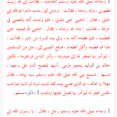
{
وجاءته صلى الله عليه وسلم
الغامدية
، فقالت إني قد زنيت
فطهرني ، وإنه رددها ، فقالت : ترددني كما رددت
ماعزا
فوالله إني
لحبلى ، فقال : اذهبي حتى تلدي ، فلما ولدت أتته بالصبي في
خرقة ، فقالت : هذا قد ولدته ، فقال : اذهبي فأرضعيه حتى
تفطميه ، فلما فطمته أتته به ، وفي يده كسرة من خبز ; فقالت :
هذا قد فطمته وأكل الطعام ، فدفع الصبي إلى رجل من المسلمين
، ثم أمر بها فحفر لها إلى صدرها ، وأمر الناس فرجموها ، فأقبل
خالد بن الوليد
بحجر فرمى رأسها فنضح الدم على وجهه ،
فسبها ، فسمع نبي الله صلى الله عليه وسلم سبه إياها ، فقال
مهلا يا
خالد
، فوالذي نفسي بيده لقد تابت توبة لو تابها صاحب
مكس لغفر له ثم أمر بها فصل عليها ودفنت
} ، ذكره
مسلم
.
{
وجاءه صلى الله عليه وسلم رجل ، فقال : يا رسول الله إني