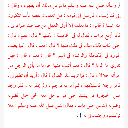
{
وسأله صلى الله عليه وسلم
ماعز بن مالك
أن يطهره ، وقال :
إني قد زنيت ، فأرسل إلى قومه : هل تعلمون بعقله بأسا تنكرون
منه شيئا ؟ قالوا : ما نعلمه إلا أوفى العقل من صالحينا فيما نرى ،
فأقر أربع مرات ، فقال له في الخامسة : أنكتها ؟ قال : نعم ، قال :
حتى غاب ذلك منك في ذلك منها ؟ قال : نعم . قال : كما يغيب
المرود في المكحلة والرشاء في البئر ؟ قال : نعم ، قال : فهل
تدري ما الزنا ؟ قال : نعم أتيت منها حراما ما يأتي الرجل من
امرأته حلالا ، قال : فما تريد بهذا القول ؟ قال : أريد أن تطهرني ،
فأمر رجلا فاستنكهه ، ثم أمر به فرجم ، ولم يحفر له ، فلما وجد
مس الحجارة فر يشتد حتى مر برجل معه لحي جمل فضربه
وضربه الناس حتى مات ، فقال النبي صلى الله عليه وسلم : هلا
تركتموه وجئتموني به
} .