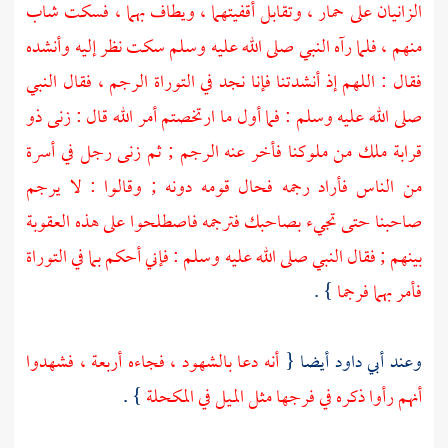
الزانيان على حمار ، وتقابل أقفيتهما ، ويطاف بهما ، فسكت شاب
منهم ، فلما رآه النبي صلى الله عليه وسلم سكت نظر إليه وأنشده
فقال : اللهم إذ أنشدتنا فإنا نجد في التوراة الرجم ، فقال النبي
صلى الله عليه وسلم : فما أول ما ارتخصتم أمر الله قال : زنى ذو
قرابة ملك من ملوكنا فأخر عنه الرجم ; ثم زنى رجل في أسرة
من الناس فأراد رجمه فحال قومه دونه ; وقالوا : لا يرجم
صاحبنا حتى تجيء بصاحبك فترجمه فاصطلحوا على هذه العقوبة
بينهم ; فقال النبي صلى الله عليه وسلم : فإني أحكم بما في التوراة
فأمر بهما فرجما
} .
وعند
أبي داود
أيضا {
أنه دعا بالشهود ، فجاءه أربعة ، فشهدوا
أنهم رأوا ذكره في فرجها مثل الميل في المكحلة
} .