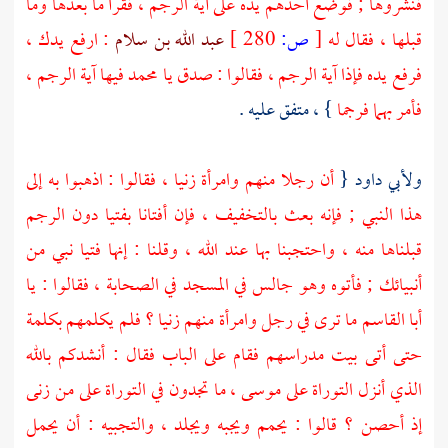
فنشروها ; فوضع أحدهم يده على آية الرجم ، فقرأ ما بعدها وما
قبلها ، فقال له
[
ص:
280 ]
عبد الله بن سلام
: ارفع يدك ،
فرفع يده فإذا آية الرجم ، فقالوا : صدق يا
محمد
فيها آية الرجم ،
فأمر بهما فرجما
} ، متفق عليه .
ولأبي داود
{
أن رجلا منهم وامرأة زنيا ، فقالوا : اذهبوا به إلى
هذا النبي ; فإنه بعث بالتخفيف ، فإن أفتانا بفتيا دون الرجم
قبلناها منه ، واحتجبنا بها عند الله ، وقلنا : إنها فتيا نبي من
أنبيائك ; فأتوه وهو جالس في المسجد في الصحابة ، فقالوا : يا
أبا القاسم
ما ترى في رجل وامرأة منهم زنيا ؟ فلم يكلمهم بكلمة
حتى أتى بيت مدراسهم فقام على الباب فقال : أنشدكم بالله
الذي أنزل التوراة على
موسى
، ما تجدون في التوراة على من زنى
إذ أحصن ؟ قالوا : يحمم ويجبه ويجلد ، والتجبيه : أن يحمل