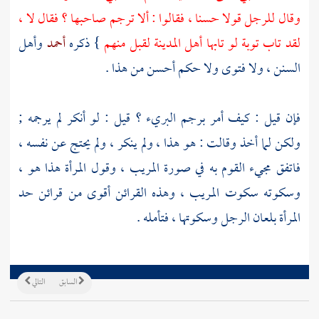
وقال للرجل قولا حسنا ، فقالوا : ألا ترجم صاحبها ؟ فقال لا ،
لقد تاب توبة لو تابها أهل
المدينة
لقبل منهم
} ذكره
أحمد
وأهل
السنن ، ولا فتوى ولا حكم أحسن من هذا .
فإن قيل : كيف أمر برجم البريء ؟ قيل : لو أنكر لم يرجمه ;
ولكن لما أخذ وقالت : هو هذا ، ولم ينكر ، ولم يحتج عن نفسه ،
فاتفق مجيء القوم به في صورة المريب ، وقول المرأة هذا هو ،
وسكوته سكوت المريب ، وهذه القرائن أقوى من قرائن حد
المرأة بلعان الرجل وسكوتها ، فتأمله .
السابق
التالي