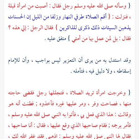
{
وسأله صلى الله عليه وسلم رجل فقال : أصبت من امرأة قبلة
، فنزلت : {
أقم الصلاة طرفي النهار وزلفا من الليل إن الحسنات
يذهبن السيئات ذلك ذكرى للذاكرين
} فقال الرجل : إلي هذه ؟
فقال : بل لمن عمل بها من أمتي
} متفق عليه .
وقد استدل به من يرى أن التعزير ليس بواجب ، وأن للإمام
إسقاطه ، ولا دليل فيه ، فتأمله .
{
وخرجت امرأة تريد الصلاة ، فتجللها رجل فقضى حاجته
منها ، فصاحت وفر ، ومر عليها غيره فأخذوه ; فظنت أنه هو
وقالت : هذا الذي فعل بي ، فأتوا به النبي صلى الله عليه وسلم ،
فأمر برجمه ; فقام صاحبها الذي وقع عليها ، فقال : أنا صاحبها ،
فقال لها النبي صلى الله عليه وسلم : اذهبي فقد غفر الله لك ،