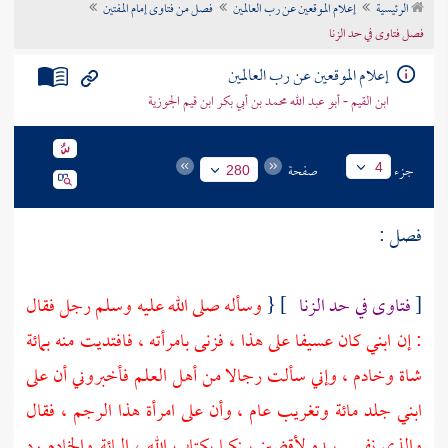
الرئيسية
إعلام الموقعين عن رب العالمين
فصل من فتاوى إمام المفتين
تراجم الأعلام
فصل فتاوى في حد الزنا
إعلام الموقعين عن رب العالمين
ابن القيم - أبو عبد الله محمد بن أبي بكر ابن قيم الجوزية
جزء
صفحة
4
280
فصل :
[
فتاوى في حد الزنا
] {
وسأله صلى الله عليه وسلم رجل فقال
: إن ابني كان عسيفا على هذا ، فزنى بامرأته ، فافتديت منه بمائة
شاة وخادم ، وإني سألت رجالا من أهل العلم فأخبروني أن على
ابني جلد مائة وتغريب عام ، وأن على امرأة هذا الرجم ، فقال
والذي نفسي بيده لأقضين بينكما بكتاب الله ، المائة والخادم رد