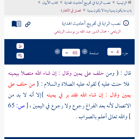
الرئيسية
نصب الراية في تخريج أحاديث الهداية
كتاب الأيمان
تراجم الأعلام
باب ما يكون يمينا وما لا يكون يمينا
فصل في الكفارة
نصب الراية في تخريج أحاديث الهداية
الزيلعي - جمال الدين عبد الله بن يوسف الزيلعي
جزء
صفحة
4
65
قال : ( ومن
حلف على يمين وقال : إن شاء الله متصلا بيمينه
فلا حنث عليه ) لقوله عليه الصلاة والسلام : {
من حلف على
يمين وقال : إن شاء الله فقد بر في يمينه
}إلا أنه لا بد من
الاتصال لأنه بعد الفراغ رجوع ولا رجوع في اليمين ،
[
ص:
65
]
والله تعالى أعلم بالصواب .