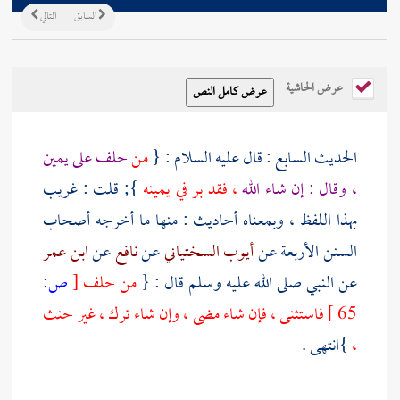
السابق
التالي
عرض الحاشية
الحديث السابع : قال عليه السلام : {
من
حلف على يمين
، وقال : إن شاء الله
، فقد بر في يمينه
}; قلت : غريب
بهذا اللفظ ، وبمعناه أحاديث : منها ما أخرجه أصحاب
السنن الأربعة عن
أيوب السختياني
عن
نافع
عن
ابن عمر
عن النبي صلى الله عليه وسلم قال : {
من حلف
[
ص:
65 ]
فاستثنى ، فإن شاء مضى ، وإن شاء ترك ، غير حنث
،
}انتهى .