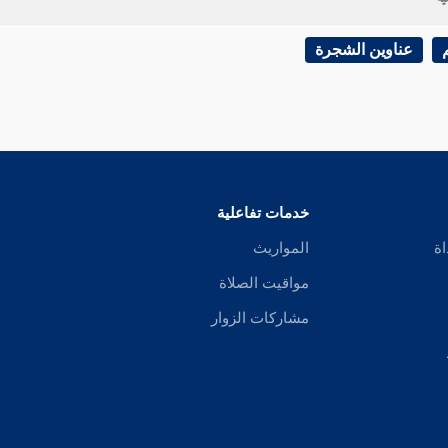
ل
أبو عمر
: قول
ابن القاسم
صحيح على مذهب
مالك
في ( ( موطئه ) ) وغ
عناوين الشجرة
ل
أشهب
: ليس بشيء مما وصفنا ، ولأنهم - أعني
مالكا
وأصحابه - لم 
ويبيعها إذا خاف العجز فهي كسائر ماله ، وإذا مات قبل الأداء مات عبدا وماله 
خدمات تفاعلية
اة
المواريث
مواقيت الصلاة
مشاركات الزوار