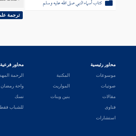
كتاب أسماء النبي صلى الله عليه وسلم
34847 - قا
ترجمة علم
34848 - وقا
قضاء
، 
محاور رئيسية
محاور فرعية
موسوعات
المكتبة
الرحمة المهد
صوتيات
المواريث
واحة رمضان
مقالات
بنين وبنات
نسك
فتاوى
للشباب فقط
استشارات