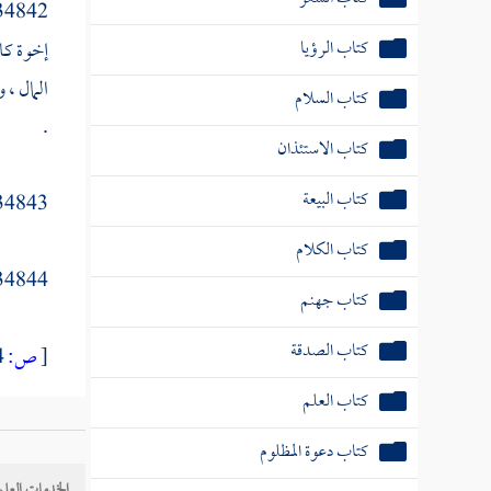
34842 - قا
كتاب الرؤيا
إخوة كات
المال ، 
كتاب السلام
.
كتاب الاستئذان
كتاب البيعة
34843 - وعن
كتاب الكلام
34844 - ومذهب الكوفي قد ذكرناه فيما تق
كتاب جهنم
كتاب الصدقة
[
ص:
344 ]
كتاب العلم
34846 - فقا
كتاب دعوة المظلوم
الخدمات العلم