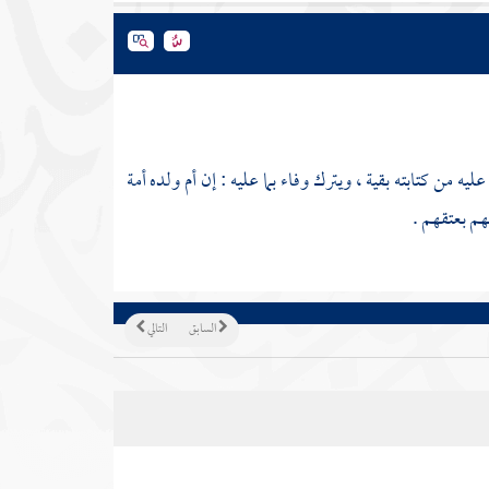
 من كتابته بقية ، ويترك وفاء بما عليه : إن أم ولده أمة
هم بعتقهم .
السابق
التالي