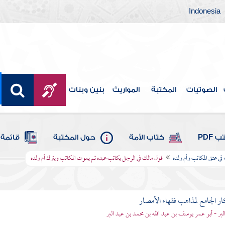
Indonesia
الصوتيات
المكتبة
المواريث
بنين وبنات
 PDF
كتاب الأمة
حول المكتبة
قائمة 
 في عتق المكاتب وأم ولده
قول مالك في الرجل يكاتب عبده ثم يموت المكاتب ويترك أم ولده
ار الجامع لمذاهب فقهاء الأمصار
لبر - أبو عمر يوسف بن عبد الله بن محمد بن عبد البر