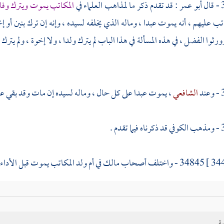
ل
أبو عمر
: قد تقدم ذكر ما لمذاهب العلماء في
المكاتب يموت ويترك وفاء 
ب عليهم ، أنه يموت عبدا ، وماله الذي يخلفه لسيده ، وإنه إن ترك بنين أو إ
وورثوا الفضل ، في هذه المسألة في هذا الباب لم يترك ولدا ، ولا إخوة ، ولم يترك
د
الشافعي
، يموت عبدا على كل حال ، وماله لسيده إن مات وقد بقي عليه
دم .
34845 - واختلف أصحاب
مالك
في أم ولد المكاتب يموت قبل الأداء ، 
ل
ابن القاسم
: إن كان معها ولد عتقت ، وإن لم يكن معها ولد فهي رقيق إ
ية