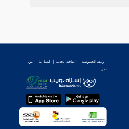
ير ( ( موطئه ) ) .
يختلفوا أن
للمكاتب أن يبيع أم ولده في دين لا يجد له
لسيده .
وثيقة الخصوصية
اتفاقية الخدمة
اتصل بنا
من
نحن