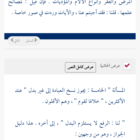
المرض والفقر وأنواع الآلام والمؤذيات . فإن قيل : لمصالح
علمها . قلنا : فقد أجبتم عنا ، والآيات وردت في صور خاصة .
السابق
التالي
عرض الحاشية
المسألة " الخامسة : يجوز نسخ العبادة إلى غير بدل " عند
الأكثرين ، " خلافا لقوم " ، وهم الأقلون .
" لنا : الرفع لا يستلزم البدل " ، إلى آخره . هذا دليل
الجواز ، وهو من وجهين :