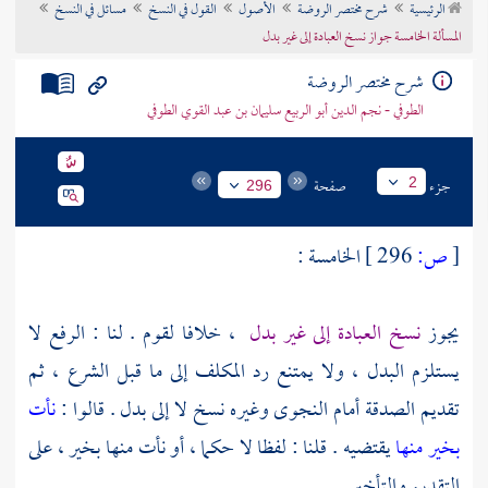
الرئيسية
شرح مختصر الروضة
الأصول
القول في النسخ
مسائل في النسخ
تراجم الأعلام
المسألة الخامسة جواز نسخ العبادة إلى غير بدل
شرح مختصر الروضة
الطوفي - نجم الدين أبو الربيع سليمان بن عبد القوي الطوفي
جزء
صفحة
2
296
[
ص:
296 ]
الخامسة :
يجوز
نسخ العبادة إلى غير بدل
، خلافا لقوم . لنا : الرفع لا
يستلزم البدل ، ولا يمتنع رد المكلف إلى ما قبل الشرع ، ثم
تقديم الصدقة أمام النجوى وغيره نسخ لا إلى بدل . قالوا :
نأت
بخير منها
يقتضيه . قلنا : لفظا لا حكما ، أو نأت منها بخير ، على
التقديم والتأخير .