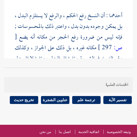
أحدهما : أن النسخ رفع الحكم ، والرفع لا يستلزم البدل ،
بل يمكن وجوده بدون بدل ، واعتبر ذلك بالمحسوسات ;
فإنه ليس من ضرورة رفع الحجر من مكانه أنه يضع
[
ص:
297 ]
مكانه غيره ، بل ذلك على الجواز ، وكذلك
وقع النسخ في الشريعة ، تارة إلى البدل ، وتارة لا إلى بدل
.
الخدمات العلمية
وأيضا : لا يمتنع أن يعلم الله تعالى مصلحة المكلف في
نسخ الحكم عنه لا إلى بدل ، ورده إلى ما قبل الشرع من
تفسير الآية
ترجمة علم
عناوين الشجرة
تخريج حديث
إباحة أو حظر أو وقف ، على ما سبق من الخلاف .
الوجه الثاني : لو لم يكن النسخ لا إلى بدل جائزا ، لما وقع
وثيقة الخصوصية
اتفاقية الخدمة
اتصل بنا
من نحن