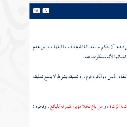
ل
فيفيد أن حكم ما بعد الغاية يخالف ما قبلها ، بدليل عدم
بتدائها لأنه مسكوت عنه .
انتفاء الحمل ، وأنكره قوم ، إذ تعليقه بشرط لا يمنع تعليقه
ئمة الزكاة
، و
من باع نخلا مؤبرا فثمرته للبائع
، ونحوه :