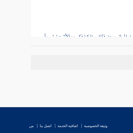
قيت المراتب بعد ذلك ستا كما ذكر ، والأشبه ترتيب
أبي
 .
 ويسمى مفهوم الغاية ، نحو قوله سبحانه وتعالى :
فإن
وجل :
ولا تقربوهن حتى يطهرن
[ البقرة : 222
كتاب حتى يعطوا الجزية عن يد وهم صاغرون
[ التوبة :
وا وجوهكم وأيديكم إلى المرافق وامسحوا برءوسكم
ار ،
وأبي الحسين البصري ،
وأكثر الفقهاء ، " فيفيد أن
التطهر ، ومنع القتال بعد أداء الجزية ، وأن لا صيام
وثيقة الخصوصية
اتفاقية الخدمة
اتصل بنا
من