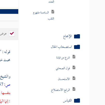
العدد
السادسة مفهوم
اللقب
عرض ال
الإجماع
استصحاب الحال
قوله : "
شرع من قبلنا
محمد
خا
قول الصحابي
والشيخ 
الاستحسان
ص:
757 ]
الرابع الاستصلاح
بنفسها
،
القياس
:
إنما الم