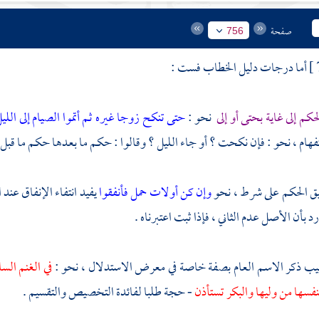
صفحة
756
أما درجات دليل الخطاب فست :
حكم إلى غاية بحتى أو إلى
نحو :
حتى تنكح زوجا غيره
ثم أتموا الصيام إلى اللي
ام ، نحو : فإن نكحت ؟ أو جاء الليل ؟ وقالوا : حكم ما بعدها حكم ما قبل ا
عليق الحكم على شرط ، نحو
وإن كن أولات حمل فأنفقوا
يفيد انتفاء الإنفاق عند 
 بأن الأصل عدم الثاني ، فإذا ثبت اعتبرناه .
عقيب ذكر الاسم العام بصفة خاصة في معرض الاستدلال ، نحو :
في الغنم السا
نفسها من وليها والبكر تستأذن
- حجة طلبا لفائدة التخصيص والتقسيم .