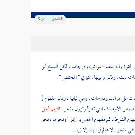
السابق
التالي
 في القوة والضعف - مراتب ودرجات ، لكن
الشيخ أبو
ات ست ، وذكر ترتيبها ، كما في " المختصر " .
بات على مراتب ودرجات ، وهي ثمانية ، وذكر مفهوم
[
خصيص الأوصاف التي تطرأ وتزول ، نحو :
الثيب أحق
هوم الشرط ، ثم مفهوم الحصر بـ " إنما " ونحوها ، نحو
ي ، نحو : لا عالم في البلد إلا زيد .