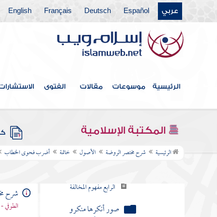
المجمل
عربي
Español
Deutsch
Français
English
المبين
خاتمة
تعريف فحوى اللفظ
أضرب فحوى الخطاب
الرئيسية
موسوعات
مقالات
الفتوى
الاستشارات
الأول المقتضى
الثاني تعليل الحكم بما
المكتبة الإسلامية
كتب
اقترن به من الوصف المناسب
الرئيسية
شرح مختصر الروضة
الأصول
خاتمة
أضرب فحوى الخطاب
الثالث مفهوم الموافقة
الرابع مفهوم المخالفة
شرح مخ
الطوفي - 
صور أنكرها منكرو