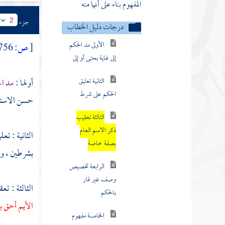
المفهوم بناء على أنها منه
جزء
2
درجات دليل الخطاب
الأولى مد الحكم
[
ص:
756 ]
إلى غاية بحتى أو إلى
الثانية تعليق
أولها :
مد ال
الحكم على شرط
حسن الاستفه
الثالثة تعقيب
ذكر الاسم العام
الثانية : ت
بصفة خاصة
بشرطين ، ورد
الرابعة تخصيص
وصف غير قار
الثالثة : ت
بالحكم
الأيم أحق ب
الخامسة مفهوم