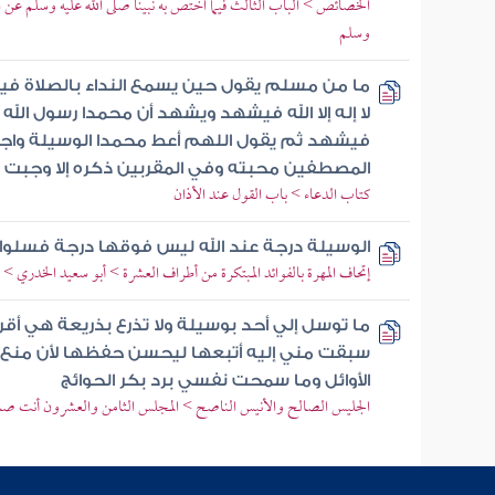
الخصائص > الباب الثالث فيما اختص به نبينا صلى الله عليه وسلم عن الأن
وسلم
ما من مسلم يقول حين يسمع النداء بالصلاة فيك
لا إله إلا الله فيشهد ويشهد أن محمدا رسول الل
فيشهد ثم يقول اللهم أعط محمدا الوسيلة واج
المصطفين محبته وفي المقربين ذكره إلا وجبت ل
كتاب الدعاء > باب القول عند الأذان
الوسيلة درجة عند الله ليس فوقها درجة فسلوا ال
إتحاف المهرة بالفوائد المبتكرة من أطراف العشرة > أبو سعيد الخدري 
ما توسل إلي أحد بوسيلة ولا تذرع بذريعة هي أق
سبقت مني إليه أتبعها ليحسن حفظها لأن منع ا
الأوائل وما سمحت نفسي برد بكر الحوائج
الجليس الصالح والأنيس الناصح > المجلس الثامن والعشرون أنت صا