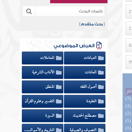
[
بحث متقدم
]
العرض الموضوعي
العبادات
المعاملات
العادات
الآداب الشرعية
أصول الفقه
المنطق
الكل
العقيدة
التفسير وعلوم القرآن
مصطلح الحديث
السيرة
التصوف والصوفية
التاريخ والأمم السابقة