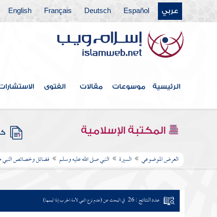
عربي
Español
Deutsch
Français
English
الرئيسية
موسوعات
مقالات
الفتوى
الاستشارات
المكتبة الإسلامية
كتب
العرض الموضوعي
السيرة
النبي صلى الله عليه وسلم
فضائل وخصائص النبي صل
عدد النتائج : 26
في البحث عن (عدم نزع النبي لأمة الحرب إذا لبسها)