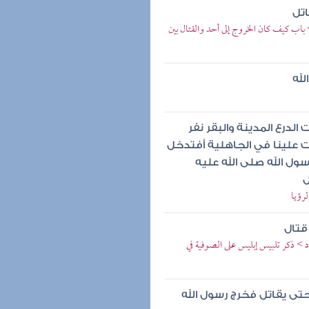
اتل
باب كيف كان الخروج إلى أحد والقتال بين
لله
الدرع المدينة والبقر نفر
لت علينا في الجاهلية أفتدخل
ول الله صلى الله عليه
ل
لرؤيا
قتال
د > ذكر تلبيس إبليس على الصوفية في
تى يقاتل فخرج رسول الله