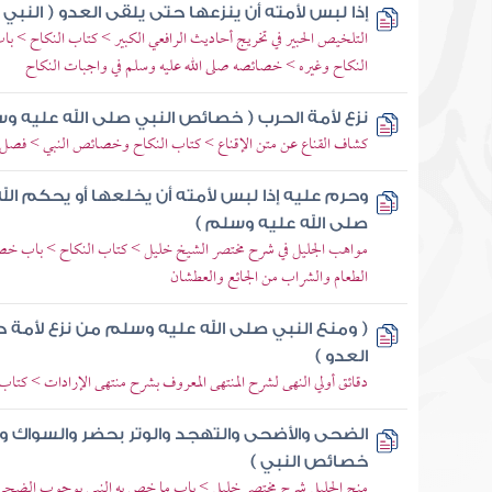
إذا لبس لأمته أن ينزعها حتى يلقى العدو ( النبي 
التلخيص الحبير في تخريج أحاديث الرافعي الكبير > كتاب النكاح > ب
النكاح وغيره > خصائصه صلى الله عليه وسلم في واجبات النكاح
نزع لأمة الحرب ( خصائص النبي صلى الله عليه و
كشاف القناع عن متن الإقناع > كتاب النكاح وخصائص النبي > فصل
وحرم عليه إذا لبس لأمته أن يخلعها أو يحكم الل
صلى الله عليه وسلم )
مواهب الجليل في شرح مختصر الشيخ خليل > كتاب النكاح > باب خصائ
الطعام والشراب من الجائع والعطشان
( ومنع النبي صلى الله عليه وسلم من نزع لأمة ح
العدو )
دقائق أولي النهى لشرح المنتهى المعروف بشرح منتهى الإرادات > كتاب 
الضحى والأضحى والتهجد والوتر بحضر والسواك وت
خصائص النبي )
منح الجليل شرح مختصر خليل > باب ما خص به النبي بوجوب الضحى