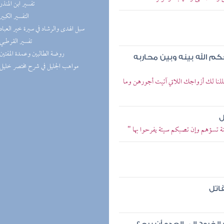
(1) تفسير ابن المنذر
(1) التفسير الكبير
(1) سبل الهدى والرشاد في سيرة خير العباد
(1) تفسير القرطبي
(1) روضة الطالبين وعمدة المفتين
كم الله بينه وبين محاربه
(1) مواهب الجليل في شرح مختصر خليل
أحللنا لك أزواجك اللاتي آتيت أجورهن وما
ل
ة تسؤهم وإن تصبكم سيئة يفرحوا بها "
قاتل