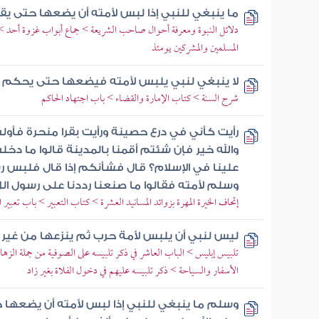
ما ينبغي للنبي إذا لبس لأمته أن يضعها حتى يق
دلائل النبوة ومعرفة أحوال صاحب الشريعة > جماع أبواب غزوة أحد > 
المسلمين والمشركين يومئذ
لا ينبغي لنبي يلبس لأمته فيضعها حتى يحكم ا
شرح السنة > كتاب الإمارة والقضاء > باب اجتهاد الحاكم
رأيت كأني في درع حصينة ورأيت بقرا منحرة فأولت 
والله خير فإن شئتم أقمنا بالمدينة قالوا ما دخ
علينا في الإسلام؟ قال فشأنكم إذا قال فلبس رس
وسلم لأمته فقالوا ما صنعنا رددنا على رسول ال
إتحاف الخيرة المهرة بزوائد المسانيد العشرة > كتاب التعبير > باب تعبير ا
ليس لنبي أن يلبس لأمة حرب ثم ينزعها من غير 
تلبيس إبليس > الباب العاشر في ذكر تلبيسه على الصوفية من جملة الزها
الأسفار والسياحة > ذكر تلبيسه عليهم في دخول الفلاة بغير زاد
وسلم ما ينبغي للنبي إذا لبس لأمته أن يضعها ح