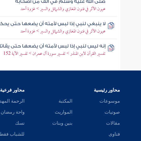
صلى الله عليه وسلم في ألف من أصحابه
عيون الأثر في فنون المغازي والشمائل والسير > غزوة أحد
لا ينبغي لنبي إذا لبس لأمته أن يضعها حتى يحكم 
عيون الأثر في فنون المغازي والشمائل والسير > غزوة أحد
إنه ليس لنبي إذا لبس لأمته أن يضعها حتى يقات
تفسير القرآن لابن المنذر > تفسير سورة آل عمران > تفسير الآية 152
محاور رئيسية
محاور فرعية
موسوعات
المكتبة
الرحمة المهد
صوتيات
المواريث
واحة رمضان
مقالات
بنين وبنات
نسك
فتاوى
للشباب فقط