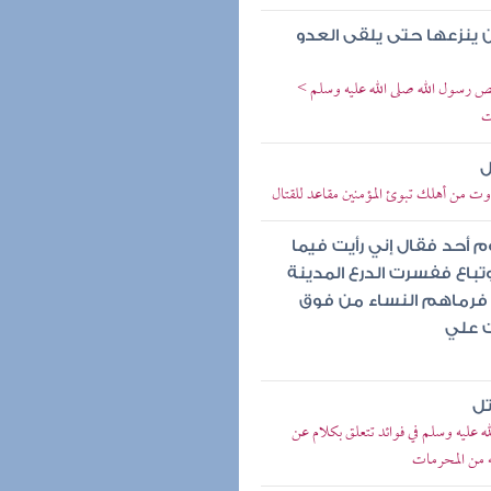
ن ينزعها حتى يلقى العدو
ص رسول الله صلى الله عليه وسلم >
ت
ل
دوت من أهلك تبوئ المؤمنين مقاعد للقتال
 أحد فقال إني رأيت فيما
وتباع ففسرت الدرع المدينة
ك فرماهم النساء من فوق
ت علي
تل
 عليه وسلم في فوائد تتعلق بكلام عن
ه من المحرمات