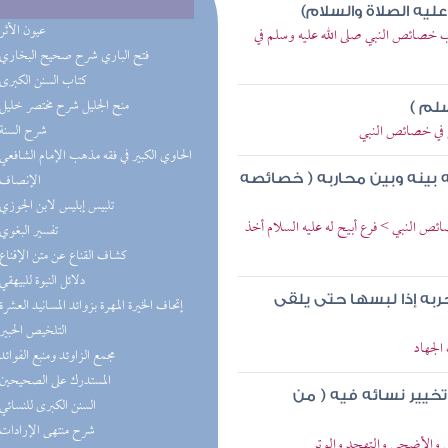
عليه الصلاة والسلام)
(2) عيون الأثر
اب خصائص النبي صلى الله عليه وسلم في
(2) فتح الباري شرح صحيح البخاري
(2) كتاب السنن الكبرى
(1) منح الجليل شرح مختصر خليل
سلم )
 في خصائص النبي
(1) شرح السنة
(1) الحاوي الكبير في فقه مذهب الإمام الشافعي
(1) الإنصاف
ه بينه وبين محاربه ( خصائصه
(1) تلبيس إبليس لابن الجوزي
ص النبي > فرع أبيح له عليه السلام أخذ
(1) تفسير البغوي
(1) كشاف القناع عن متن الإقناع
(1) دلائل النبوة للبيهقي
ربه إذا لبسها حتى يلقى
(1) إتحاف الخيرة المهرة بزوائد المسانيد العشرة
(1) التلخيص الحبير
الجهاد
(1) مجمع الزاوئد ومنبع الفوائد
(1) المستدرك على الصحيحين
خيير نسائه فيه ( من
(1) السنن الكبرى للنسائي
(1) شرح منتهى الإرادات
 والأضحى والتهجد والوتر