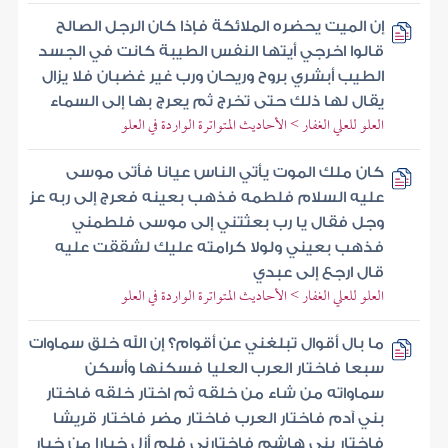
إن الميت يحضره الملائكة فإذا كان الرجل الصالح
قالوا اخرجي أيتها النفس الطيبة كانت في الجسد
الطيب أبشري بروح وريحان ورب غير غضبان فلا يزال
يقال لها ذلك حتى تخرج ثم يعرج بها إلى السماء
العلو للعلي الغفار > الأحاديث المتواترة الواردة في العلو
كان ملك الموت يأتي الناس عيانا فأتى موسى
عليه السلام فلطمه فذهب بعينه فعرج إلى ربه عز
وجل فقال يا رب بعثتني إلى موسى فلطمني
فذهب بعيني ولولا كرامته عليك لشققت عليه
قال ارجع إلى عبدي
العلو للعلي الغفار > الأحاديث المتواترة الواردة في العلو
ما بال أقوال تبلغني عن أقوام؟ إن الله خلق سماوات
سبعا فاختار العرب العليا فسكنها وأسكن
سماواته من شاء من خلقه ثم اختار خلقه فاختار
بني آدم فاختار العرب فاختار مضر فاختار قريشا
فاختار بني هاشم فاختارني فلم أزل خيارا من خيار