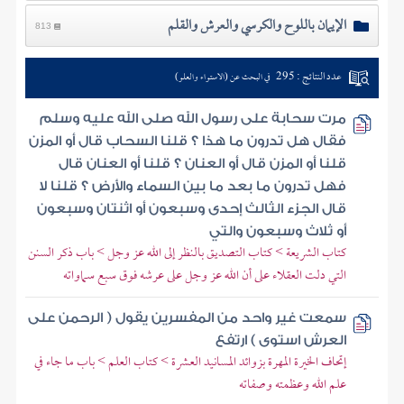
الإيمان باللوح والكرسي والعرش والقلم
813
عدد النتائج : 295
في البحث عن (الاستواء والعلو)
مرت سحابة على رسول الله صلى الله عليه وسلم
فقال هل تدرون ما هذا ؟ قلنا السحاب قال أو المزن
قلنا أو المزن قال أو العنان ؟ قلنا أو العنان قال
فهل تدرون ما بعد ما بين السماء والأرض ؟ قلنا لا
قال الجزء الثالث إحدى وسبعون أو اثنتان وسبعون
أو ثلاث وسبعون والتي
كتاب الشريعة > كتاب التصديق بالنظر إلى الله عز وجل > باب ذكر السنن
التي دلت العقلاء على أن الله عز وجل على عرشه فوق سبع سماواته
سمعت غير واحد من المفسرين يقول ( الرحمن على
العرش استوى ) ارتفع
إتحاف الخيرة المهرة بزوائد المسانيد العشرة > كتاب العلم > باب ما جاء في
علم الله وعظمته وصفاته