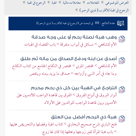
العرض الموضوعي
المعاملات
معاملات مالية
الهبة
الرجوع في الهبة
تراجم الأعلام
الرجوع في الهبة للأقارب ( ذوي الرحم )
عدد النتائج : 88
في البحث عن (الرجوع في الهبة للأقارب ( ذوي الرحم ))
وهب هبة لصلة رحم أو على وجه صدقة
الأم للشافعي > مسائل في أبواب متفرقة > باب القضاء في الهبات
أصدق عن ابنه ودفع الصداق من ماله ثم طلق
الأم للشافعي > مختصر المزني > مختصر في النكاح الجامع من كتاب النكاح
وما جاء في أمر النبي وأزواجه > صداق ما يزيد ببدنه وينقص
التراجع في الهبة بين كل ذي رحم محرم
أنوار البروق في أنواع الفروق > الفرق بين قاعدة الواجب للآدميين على
الآدميين وبين قاعدة الواجب للوالدين على الأولاد
هبة ذي الرحم أفضل من العتق
فتح الباري شرح صحيح البخاري > كتاب الهبة وفضلها والتحريض عليها
> باب هبة المرأة لغير زوجها وعتقها إذا كان لها زوج