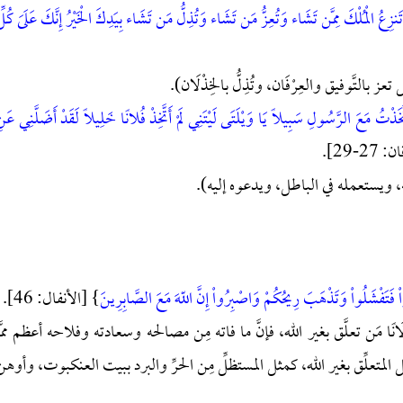
نزِعُ الْمُلْكَ مِمَّن تَشَاء وَتُعِزُّ مَن تَشَاء وَتُذِلُّ مَن تَشَاء بِيَدِكَ الْخَيْرُ إِنَّكَ عَلَىَ كُلّ
 تعز بالتَّوفيق والعِرْفَان، وتُذِلُّ بالخِذْلَان).
َّخَذْتُ مَعَ الرَّسُولِ سَبِيلاً يَا وَيْلَتَى لَيْتَنِي لَمْ أَتَّخِذْ فُلانًا خَلِيلاً لَقَدْ أَضَلَّنِي عَن
2-29].
ه، ويستعمله في الباطل، ويدعوه إليه).
اْ فَتَفْشَلُواْ وَتَذْهَبَ رِيحُكُمْ وَاصْبِرُواْ إِنَّ اللّهَ مَعَ الصَّابِرِينَ
} [الأنفال: 46].
َانًا مَن تعلَّق بغير الله، فإنَّ ما فاته مِن مصالحه وسعادته وفلاحه أعظم ممَّا
المتعلِّق بغير الله، كمثل المستظلِّ مِن الحرِّ والبرد ببيت العنكبوت، وأوهن