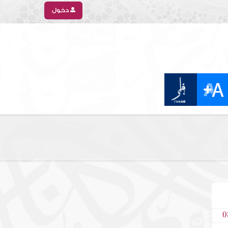
دخول
0