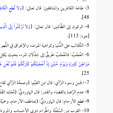
3- طاعة الكافرين والمنافقين: قال تعالى: {
وَلا تُطِعِ الْكَافِرِ
48].
4- الركون إلى الظَّالمين: قال تعالى: {
وَلاَ تَرْكَنُواْ إِلَى الَّذ
[هود: 113].
5- التَّكالب على الدُّنيا وكراهية الموت، والإغراق في اللَّهو وطلب الرَّاحة.
6- العُجْبُ: فالعُجْبُ طريقٌ إلى خِذْلَان المرء، بحيث يَكِل الله العبد إلى نفسه فلا ينصره، وقد قال -جلَّ وعلا-: {
مَوَاطِنَ كَثِيرَةٍ وَيَوْمَ حُنَيْنٍ إِذْ أَعْجَبَتْكُمْ كَثْرَتُكُمْ فَلَمْ تُغْنِ
25].
7- الجبن وسوء الرَّأي: قال ابن القيِّم: (وصحَّة الرَّأي لقاح الشَّجَاعَة، فإذا اجتمعا كان النَّصر والظَّفر، وإن قعدا فالخِذْلَان والخيبة).
8- عدم الرِّضا بالقضاء والقدر: قال الماورديُّ: (مُعَانِد القَدَر مَخْذُولٌ).
9- قطع الأرحام: قال الماورديُّ: (تعاطف الأرحام، وحميَّة القرابة يبعثان على التَّناصر والألفة، ويمنعان من التَّخاذل والفُرْقة).
10- القرب مِن السِّفْلَة واطِّراح ذوي الأحساب والمروء