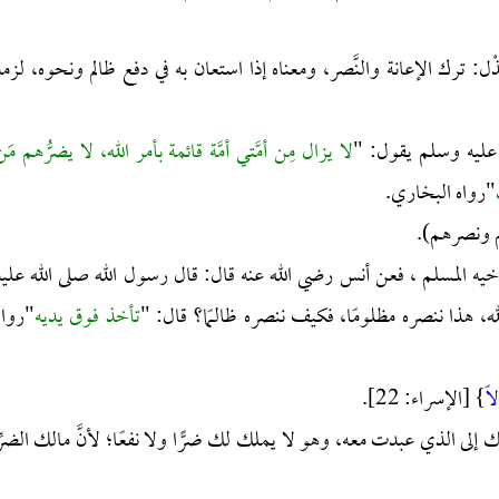
 الخَذْل: ترك الإعانة والنَّصر، ومعناه إذا استعان به في دفع ظالم ونحوه، لزمه
 عليه وسلم يقول: "
لا يزال مِن أمَّتي أمَّة قائمة بأمر الله، لا يضرُّهم مَن
"رواه البخاري.
هم ونصرهم).
يه المسلم ، فعن أنس رضي الله عنه قال: قال رسول الله صلى الله عليه
له، هذا ننصره مظلومًا، فكيف ننصره ظالـمًا؟ قال: "
تأخذ فوق يديه
"رواه
لاً
} [الإسراء: 22].
َكِلُك إلى الذي عبدت معه، وهو لا يملك لك ضرًّا ولا نفعًا؛ لأنَّ مالك الضرِّ