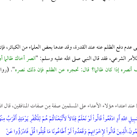
 عدم دفع الظلم عنه عند القدرة، وقد عدها بعض العلماء من الكبائر، فإن
للأمر الشرعي، فقد قال النبي صلى الله عليه وسلم: "
انصر أخاك ظالما أو
ف أنصره إذا كان ظالما؟ قال: تحجره عن الظلم فإن ذلك نصره
". (رواه
ند اعتداء هؤلاء الأعداء على المسلمين صفة مِن صفات المنافقين، قال الل
بِيلِ اللّهِ أَوِ ادْفَعُواْ قَالُواْ لَوْ نَعْلَمُ قِتَالاً لاَّتَّبَعْنَاكُمْ هُمْ لِلْكُفْرِ يَوْمَئِذٍ أَقْرَبُ مِنْه
ْتُمُونَ.الَّذِينَ قَالُواْ لإِخْوَانِهِمْ وَقَعَدُواْ لَوْ أَطَاعُونَا مَا قُتِلُوا قُلْ فَادْرَؤُوا عَنْ