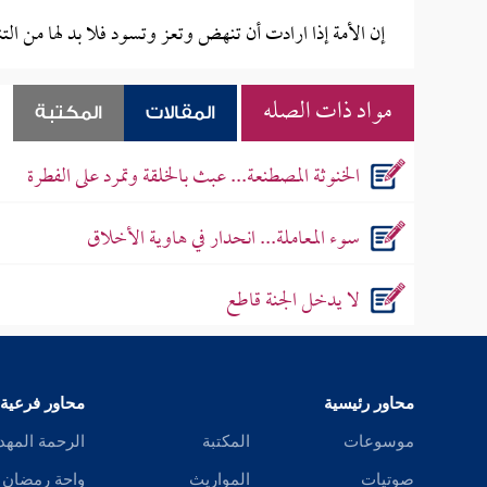
إن الأمة إذا ارادت أن تنهض وتعز وتسود فلا بد لها من ال
مواد ذات الصله
المقالات
المكتبة
الخنوثة المصطنعة... عبث بالخلقة وتمرد على الفطرة
سوء المعاملة... انحدار في هاوية الأخلاق
لا يدخل الجنة قاطع
محاور رئيسية
محاور فرعية
موسوعات
المكتبة
الرحمة المهد
صوتيات
المواريث
واحة رمضان