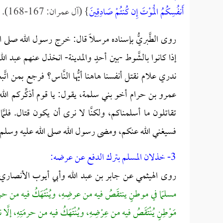
أَنفُسِكُمُ الْمَوْتَ إِن كُنتُمْ صَادِقِينَ
} (آل عمران: 167-168).
روى الطَّبريُّ بإسناده مرسلًا قال: خرج رسول الله صلى
إذا كانوا بالشَّوط -بين أحدٍ والمدينة- انخذل عنهم عبد 
ندري علام نقتل أنفسنا هاهنا أيُّها النَّاس؟ فرجع بمن اتَّبع
عمرو بن حرام أخو بني سلمة، يقول: يا قوم أذكِّركم الله أ
تقاتلون ما أسلمناكم، ولكنَّا لا نرى أن يكون قتال. فلمَّا
فسيغني الله عنكم، ومضى رسول الله صلى الله عليه وسلم.
3- خذلان المسلم بترك الدفع عن عرضه:
روى الهيثمي عن جابر بن عبد الله وأبي أيوب الأنصاري 
مسلمًا في موطنٍ ينتقَصُ فيه من عرضِهِ، ويُنْتَهَكُ فيه من حرمَتِهِ، إل
مَوْطِنٍ يُنْتَقَصُ فيه من عِرْضِهِ، ويُنْتَهَكُ فيه من حرمَتِهِ، إلَّا نص