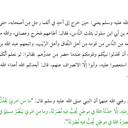
 الله عليه وسلم يعني: حين خرج إلى أحدٍ في ألف رجل مِن أصحابه، حتى
الله بن أبي ابن سلول بثلث النَّاس، فقال: أطاعهم فخرج وعصاني، والله ما
ه مِن النَّاس مِن قومه مِن أهل النِّفاق وأهل الرِّيَب، واتبعهم عبد الله بن
ن تخذلوا نبيَّكم وقومكم عندما حضر مِن عدوِّهم. فقالوا: لو نعلم أنَّكم
 استعصوا عليه، وأبوا إلَّا الانصراف عنهم، قال: أبعدكم الله أعداء الله،
رضي الله عنهما أن النبي صلى الله عليه وسلم قال: "
ما منِ امرئٍ يَخْذُلُ
َّا خذَلَهُ اللهُ في موطِنٍ يُحِبُّ فيه نُصْرَتَهُ، وما مِنِ امْرِئٍ يَنْصُرُ مسلِمًا ف
رَهُ اللهُ في موطِنٍ يُحِبُّ فيه نُصْرَتَهُ
".