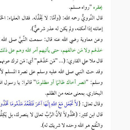
يحقره
"رواه مسلم.
قال النَّوويُّ رحمه الله: (وأمَّا: لا يَخْذُله. فقال العلماء:
إعانته إذا أمكنه، ولم يكن له عذر شرعيٌّ).
وعن معاوية رضي الله عنه قال: سمعت النَّبيَّ صلى الله
خذلهم ولا مَن خالفهم، حتى يأتيهم أمر الله وهم على ذلك
قال ملا علي القاري: (... "مَن خَذَلهم" أي: مَن ترك عون
وقد حث النبي صلى الله عليه وسلم على نصرة المسلم لأخ
وسلم: "
انصر أخاك ظالـمًا أو مظلومًا
" قالوا: يا رسول ال
البخاري. بمعنى منعه من الظلم.
وقال تعالى: {
لاَّ تَجْعَل مَعَ اللّهِ إِلَـهًا آخَرَ فَتَقْعُدَ مَذْمُومًا مَّخْذُو
قال ابن كثير: (مخْذُولاً لأنَّ الرَّبَّ تعالى لا ينصرك، بل ي
والنَّفع هو الله وحده لا شريك له).