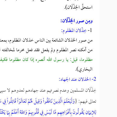
استحقَّ الخِذْلَان).
ومِن صور الخِذْلَان:
1-
خِذْلان المظلوم:
من صور الخذلان الشائعة بين الناس خذلان المظلوم، بمعنى
من أمكنه نصر المطلوم ولم يفعل فقد فعل محرما لمخالفته 
مظلوما، قيل: يا رسول الله أنصره إذا كان مظلوما فكي
البخاري).
2- الخذلان عند الجهاد:
خِذْلَان المسلمين وعدم نصرتهم عند جهادهم لعدوهم لا سيما ع
تعالى فيهم: {
وَلْيَعْلَمَ الَّذِينَ نَافَقُواْ وَقِيلَ لَهُمْ تَعَالَوْاْ قَاتِلُواْ فِي سَ
لِلإِيمَانِ يَقُولُونَ بِأَفْوَاهِهِم مَّا لَيْسَ فِي قُلُوبِهِمْ وَاللّهُ أَعْلَمُ بِمَا يَك