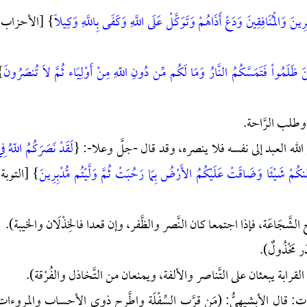
ينَ وَالْمُنَافِقِينَ وَدَعْ أَذَاهُمْ وَتَوَكَّلْ عَلَى اللَّهِ وَكَفَى بِاللَّهِ وَكِيلاً
} [الأحزاب:
ِينَ ظَلَمُواْ فَتَمَسَّكُمُ النَّارُ وَمَا لَكُم مِّن دُونِ اللّهِ مِنْ أَوْلِيَاء ثُمَّ لاَ تُنصَرُونَ
}
لَقَدْ نَصَرَكُمُ اللّهُ فِ
 عَنكُمْ شَيْئًا وَضَاقَتْ عَلَيْكُمُ الأَرْضُ بِمَا رَحُبَتْ ثُمَّ وَلَّيْتُم مُّدْبِرِينَ
} [التوبة:
ات: قال الأبشيهيُّ: (مَن قرَّب السِّفْلَة واطَّرح ذوي الأحساب والمروءات