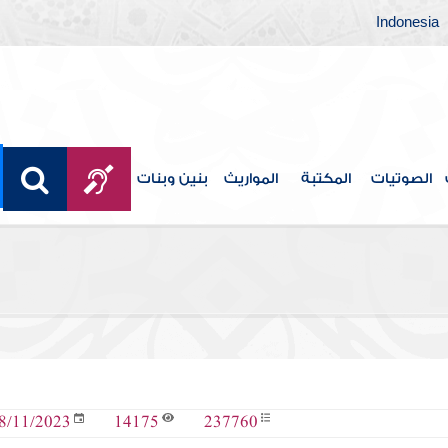
Indonesia
الصوتيات
المكتبة
المواريث
بنين وبنات
14175
237760
8/11/2023