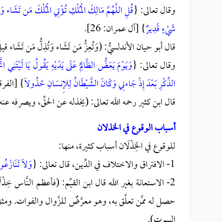
وقال تعالى: {
قُلِ اللَّهُمَّ مَالِكَ الْمُلْكِ تُؤْتِي الْمُلْكَ مَن تَشَاء وَتَ
شَيْءٍ قَدِيرٌ
} [آل عمران: 26].
قال أبو حيان الأندلسيُّ: (وَتُعِزُّ مَن تَشَاء وَتُذِلُّ مَن تَشَاء قيل
وقال تعالى: {
وَيَوْمَ يَعَضُّ الظَّالِمُ عَلَى يَدَيْهِ يَقُولُ يَا لَيْتَنِي ات
الذِّكْرِ بَعْدَ إِذْ جَاءنِي وَكَانَ الشَّيْطَانُ لِلإِنسَانِ خَذُولاً
} [الفرقان: 7
قال ابن كثير رحمه الله تعالى: (يخذله عن الحقِّ، ويصرفه عن
أسباب الوقوع في الخذلان
للوقوع في الخِذْلَان أسباب كثيرة، منها:
1- الافتراق والاختلاف في الدِّين، قال تعالى: {
وَلاَ تَنَازَعُو
2- الاستعانة بغير الله قال ابن القيِّم: (فأعظم النَّاس خِذْل
حصل له ممَّن تعلَّق به، وهو معرَّضٌ للزَّوال والفوات. ومثل 
البيوت).