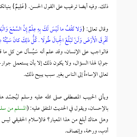
ذلك. وفيه أيضا ترغيب على القول الحسن. {عَلِيمٌ} بنيات
وقال تعالى: {
وَلا تَقْفُ ما لَيْسَ لَكَ بِهِ عِلْمٌ إِنَّ السَّمْعَ وَالْب
تَخْرِقَ الْأَرْضَ وَلَنْ تَبْلُغَ الْجِبالَ طُولًا . كُلُّ ذلِكَ كانَ سَيِّئُهُ عِ
فالواجب على الإنسان، وقد علم أنه سَيُسأل عن كل ما قال
جوابًا لهذا السؤال، ولا يكون ذلك إلا بأن يستعمل جوارحه 
تعالى الإساءةُ إلى الناس بغير سبب يبيح ذلك.
ويأتي الحبيب المصطفى صلى الله عليه وسلم ليُجسّد هذه ال
بالإحسان، ويقول في الحديث المتفق عليه: (
المسلم من سلم
وهل هناك أبلغ من هذا المعيار؟ فالإسلام الحقيقي ليس مظ
أدب، ورحمة، وإنصاف.