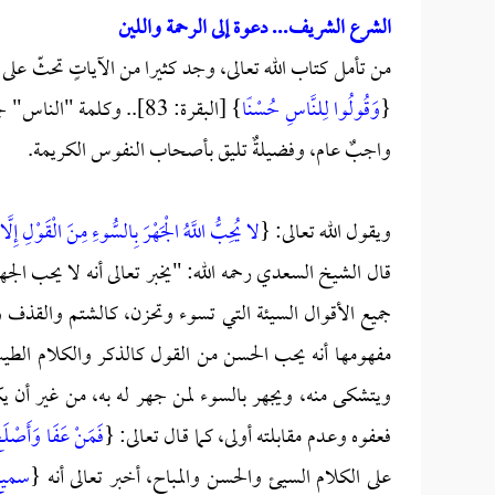
الشرع الشريف... دعوة إلى الرحمة واللين
من تأمل كتاب الله تعالى، وجد كثيرا من الآياتٍ تحثّ على
{
وَقُولُوا لِلنَّاسِ حُسْنًا
} [البقرة: 83].. وكلمة 
واجبٌ عام، وفضيلةٌ تليق بأصحاب النفوس الكريمة.
ويقول الله تعالى: {
لا يُحِبُّ اللَّهُ الْجَهْرَ بِالسُّوءِ مِنَ الْقَوْلِ إِلّ
قال الشيخ السعدي رحمه الله: "يخبر تعالى أنه لا يحب 
جميع الأقوال السيئة التي تسوء وتحزن، كالشتم والقذف
مفهومها أنه يحب الحسن من القول كالذكر والكلام الطيب
ويتشكى منه، ويجهر بالسوء لمن جهر له به، من غير أن ي
فعفوه وعـدم مقابلته أولى، كما قـال تعالى: {
فَمَنْ عَفَا وَأَصْلَحَ 
على الكلام السيئ والحسن والمباح، أخبر تعالى أنه {
سمي