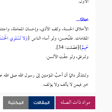
الأول.
ختامًا...
الأخلاق الحسنة، وكف الأذى، وإحسان المعاملة، واجتنا
المقامات. فلنُحسن، ولو أساء الناس {
وَلا تَسْتَوِي الْحَسَنَةُ و
حَمِيمٌ
}[فصّلت: 34].
ولنرفق، ولو جفّت الألسن.
ولنتذكّر دائمًا أن أحبَّ المؤمنين إلى رسول الله صلى الله ع
خير فيمن لا يألف ولا يؤلف.
مواد ذات الصله
المقالات
المكتبة