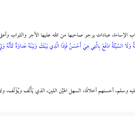
ب الإساءة، عبادات يرجو صاحبها من الله عليها الأجر والثواب وأعلى
َلَا السَّيِّئَةُ ادْفَعْ بِالَّتِي هِيَ أَحْسَنُ فَإِذَا الَّذِي بَيْنَكَ وَبَيْنَهُ عَداوَةٌ كَأَنَّهُ وَلِيٌ
ليه وسلم، أحسنهم أخلاقًا، السهل الهَيِّن اللين، الذي يَأْلَف ويُؤْلَف، ولا