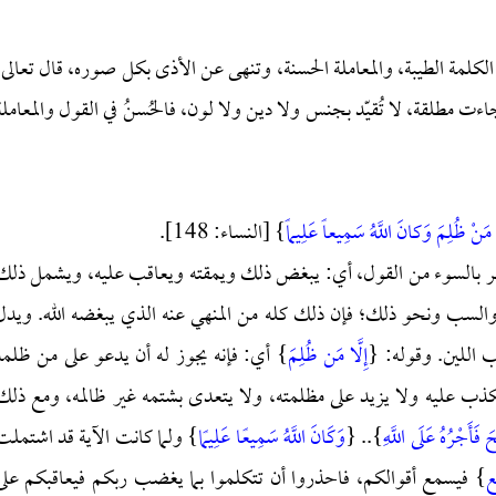
 الكلمة الطيبة، والمعاملة الحسنة، وتنهى عن الأذى بكل صوره، قال تعالى:
"الناس" جاءت مطلقة، لا تُقيّد بجنس ولا دين ولا لون، فالحُسنُ في القول والمعاملة
َا مَنْ ظُلِمَ وَكانَ اللَّهُ سَمِيعاً عَلِيماً
} [النساء: 148].
الجهر بالسوء من القول، أي: يبغض ذلك ويمقته ويعاقب عليه، ويشمل ذلك
 والسب ونحو ذلك؛ فإن ذلك كله من المنهي عنه الذي يبغضه الله. ويدل
 اللين. وقوله: {
إِلَّا مَن ظُلِمَ
} أي: فإنه يجوز له أن يدعو على من ظلمه
كذب عليه ولا يزيد على مظلمته، ولا يتعدى بشتمه غير ظالمه، ومع ذلك
فَأَجْرُهُ عَلَى اللَّهِ
}.. {
وَكَانَ اللَّهُ سَمِيعًا عَلِيمًا
} ولما كانت الآية قد اشتملت
ع
} فيسمع أقوالكم، فاحذروا أن تتكلموا بما يغضب ربكم فيعاقبكم على