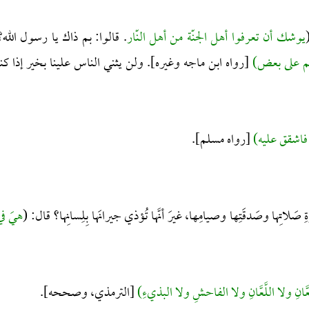
يوشك أن تعرفوا أهل الجنّة من أهل النّار
. قالوا: بم ذاك يا رسول الله؟
عضكم على بعض)
[رواه ابن ماجه وغيره]. ولن يثني الناس علينا بخير إذا كنا
 فاشقق عليه)
[رواه مسلم].
ِ صَلاتِها وصَدقَتِها وصيامِها، غيرَ أنَّها تُؤذي جيرانَها بِلِسانِها؟ قال: (
هيَ في
َّانِ ولا اللَّعَّانِ ولا الفاحشِ ولا البذيءِ)
[الترمذي، وصححه].