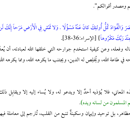
كم ومصدر أقوالكم".
َصَرَ وَالْفُؤادَ كُلُّ أُولئِكَ كانَ عَنْهُ مَسْؤُلًا . وَلا تَمْشِ فِي الْأَرْضِ مَرَحاً إِنَّكَ لَن
نْدَ رَبِّكَ مَكْرُوهاً
} [الإسراء:36-38].
ه وفعله، وعن كيفية استخدم جوارحه التي خلقها الله لعبادته، أن يُعدّ
في طاعة الله، ويُخلِص له الدين، ويجتنب ما يكرهه الله، ومما يكرهه الله
معاني، فلا يُؤذيه أحدٌ إلا ويدعو له، ولا يُساء إليه إلا ويقابِل ذلك
 المسلمون من لسانه ويده)
.
اهر، بل توحيد وإيمان وسكينةٌ تنبع من القلب، تُترجم إلى معاملة فيها