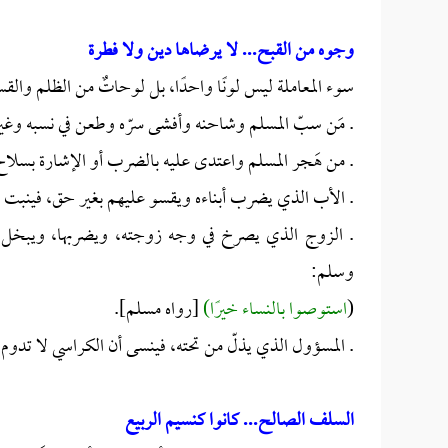
وجوه من القبح... لا يرضاها دين ولا فطرة
سوء المعاملة ليس لونًا واحدًا، بل لوحاتٌ من الظلم والقسو
. مَن سبّ المسلم وشاحنه وأفشى سرّه وطعن في نسبه وغي
. من هَجر المسلم واعتدى عليه بالضرب أو الإشارة بسلاح
. الأب الذي يضرب أبناءه ويقسو عليهم بغير حق، فينبت في
. الزوج الذي يصرخ في وجه زوجته، ويضربها، ويبخل عل
وسلم:
(
استوصوا بالنساء خيرًا)
[رواه مسلم].
. المسؤول الذي يذلّ من تحته، فينسى أن الكراسي لا تدوم.
السلف الصالح... كانوا كنسيم الربيع