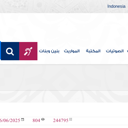
Indonesia
الصوتيات
المكتبة
المواريث
بنين وبنات
804
244795
6/06/2025