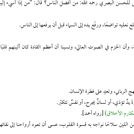
قيل للحسن البصري رحمه الله: من أفضل الناس؟ قال: "من إذا أُسيء إليه
ليه تواضعًا، ورفَع يده إلى السماء قبل أن يرفعها إلى الناس.
، وأن الحزم في الصوت العالي، ونسينا أن أعظم القادة كان ألينهم قلبًا،
 الرباني، وتعدٍ على فطرة الإنسان.
يدٌ تؤذي، أو لسانٌ يجرح، أو نفسٌ تتكبّر.
 مكارم الأخلاق)
[رواه أحمد].
 اللين سلاحًا نواجه به قسوة القلوب، عسى أن تعود أرواحنا إلى نقائها