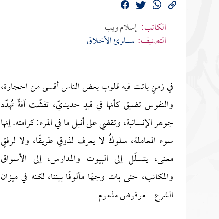
الكاتب:
إسلام ويب
التصنيف:
مساوئ الأخلاق
في زمنٍ باتت فيه قلوب بعض الناس أقسى من الحجارة،
والنفوس تضيق كأنها في قيدٍ حديديّ، تفشّت آفةٌ تُهدّد
جوهر الإنسانية، وتقضي على أنبل ما في المرء: كرامته. إنها
سوء المعاملة، سلوكٌ لا يعرف لذوقٍ طريقًا، ولا لرفقٍ
معنى، يتسلّل إلى البيوت والمدارس، إلى الأسواق
والمكاتب، حتى بات وجهًا مألوفًا بيننا، لكنه في ميزان
الشرع... مرفوض مذموم.