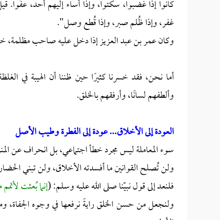
كانوا إذا غضبوا، سكتوا، وإذا أساء إليهم أحد، عفَوا. 
غفر، وإذا ظُلم صبر، وإذا قُطع وصل".
وكان عمر بن عبد العزيز إذا دخل عليه صاحب مظلمة، خلع نع
أما نحن، فقد خسرنا كثيرًا حين ظننا أن الهيبة في الغلظة
وألطفهم لسانًا، وأرفقهم بالخلق.
العودة إلى الأخلاق... عودة إلى الفطرة وطيب الأصل
سوء المعاملة ليس مجرد خطأ اجتماعي، بل انحراف عن المنهج
ولن تُصلح القوانين ما أفسدته الأخلاق، ولن تبني الحضارةَ 
فلنعد إلى قول نبيّنا صلى الله عليه وسلم: (
إنما بُعثت لأتمم
ولنجعل من حسن الخلق رايةً نرفعها في وجوه الجفاة، ومن