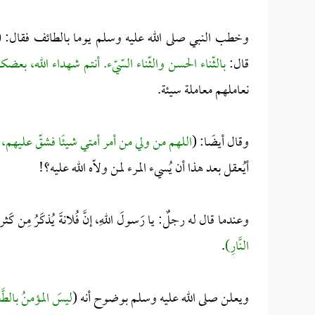
وخطب النبي صلى الله عليه وسلم يوما بالطائف فقال: (
قال:
بالثّناء الحسن والثّناء السّيّء. أنتم شهداء الله، ب
نعاملهم معاملة سيئة.
وقال أيضًا: (
اللهم من ولي من أمر أمتي شيئًا فشقّ عليهم،
أيُعقل بعد هذا أن يُسيء المرء لمن ولاّه الله عليه؟!
وعندما قال له رجلٌ: يا رَسولَ اللهِ، إنَّ فُلانةَ يُذكَرُ مِن كَثرة
النَّارِ)
.
ويعلن صلى الله عليه وسلم بوضوح أنه (
ليسَ المؤمنُ بالطَّع