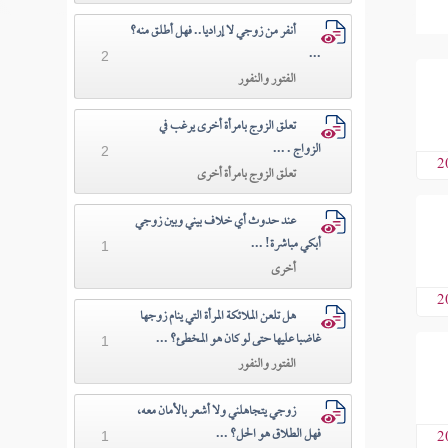
أنفر من زوجي لا إراديا.. فهل أطلق منه؟
...
2
الفتور والنفور
تعلق الزوج بامرأة أخرى يرغب في
الزواج . ...
2
2
تعلق الزوج بامرأة أخرى
عند حدوث أي خلاف بيني وبين زوجي
أبكي مباشرة! ...
1
أخرى
2
هل تلعن الملائكة المرأة التي ينام زوجها
غاضبا عليها حتى لو كان هو المخطئ؟ ...
1
الفتور والنفور
زوجي يتجاهلني ولا أشعر بالأمان معه،
فهل الطلاق هو الحل؟ ...
2
1