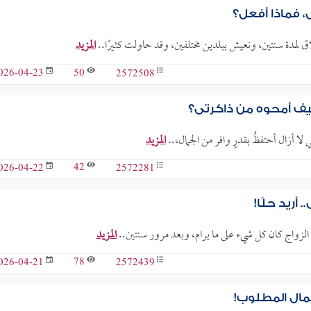
، فماذا أفعل؟
المزيد
50
2572508
026-04-23
ف أمحوه من ذاكرتي؟
ي لا أزال أحتفظُ بقدرٍ وافر من الجمال،..
المزيد
42
2572281
026-04-22
أريد حلًا!
 الزواج كان كل شيء على ما يرام، وبعد مرور سنتين..
المزيد
78
2572439
026-04-21
مال المطلوب!