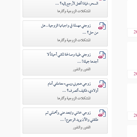
السحر، فماذا أفعل لأرجع إليه؟ ...
المشكلات الزوجية وآثارها
زوجتي مهملة في واجباتها الزوجية.. هل
2
من حل؟ ...
المشكلات الزوجية وآثارها
زوجتي طيبة وصالحة لكني أحياناً لا
أجدها جميلة! ...
الفتور والنفور
2
زوجي هجرني ويسيء معاملتي أمام
أولادي، فكيف أتصرف؟ ...
المشكلات الزوجية وآثارها
زوجي خانني وابتعد عني وأهملني ثم
2
طلقني والآن يريد الرجوع! ...
الفتور والنفور