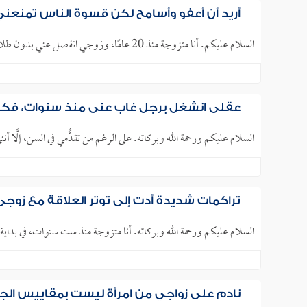
أريد أن أعفو وأسامح لكن قسوة الناس تمنعني
السلام عليكم. أنا متزوجة منذ 20 عامًا، وزوجي انفصل عني بدون طلاق لمدة سنتين، ونعيش ببلدين مختلفين، وقد حاولت كثيرًا..
عقلي انشغل برجل غاب عني منذ سنوات، فكي
السلام عليكم ورحمة الله وبركاته. على الرغم من تقدُّمي في السن، إلَّا أنن
تراكمات شديدة أدت إلى توتر العلاقة مع زوجي.. 
السلام عليكم ورحمة الله وبركاته. أنا متزوجة منذ ست سنوات، في بداية
نادم على زواجي من امرأة ليست بمقاييس الج