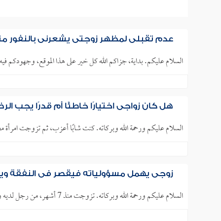
عدم تقبلي لمظهر زوجتي يشعرني بالنفور من
السلام عليكم. بداية، جزاكم الله كل خير على هذا الموقع، وجهودكم ف
هل كان زواجي اختيارًا خاطئًا أم قدرًا يجب الرض
السلام عليكم ورحمة الله وبركاته. كنت شابًا أعزب، ثم تزوجت امرأة م
زوجي يهمل مسؤولياته فيقصر في النفقة ويترك
السلام عليكم ورحمة الله وبركاته. تزوجت منذ 7 أشهر، من رجل لديه وظيفة جيدة، ومسكن مستقل، علاوة على أنه قضى فترة..