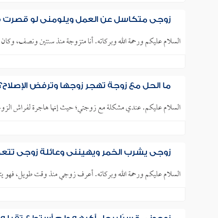
زوجي متكاسل عن العمل ويلومني لو قصرت ف
السلام عليكم ورحمة الله وبركاته. أنا متزوجة منذ سنتين ونصف، وك
ما الحل مع زوجة تهجر زوجها وترفض الإصلاح؟
السلام عليكم. عندي مشكلة مع زوجتي؛ حيث إنها هاجرة لفراش الزوجية م
زوجي يشرب الخمر ويهينني وعائلة زوجي تت
السلام عليكم ورحمة الله وبركاته. أعرف زوجي منذ وقت طويل، فهو يتيم 