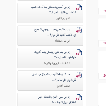
زوجي أصبح يتجاهلني بعد أن كان شديد
2
الشغف بي، فكيف أتصرف؟ ...
الفتور والنفور
بسبب الوحم رفضت زوجتي الرجوع
إلي، فكيف أقنعها بالرجوع؟ ...
الوحم ومشاكله
2
زوجي يضايقني ويتهمني بتهم أنا بريئة
منها، فهل أنفصل عنه؟ ...
المشكلات الزوجية وآثارها
هل أكون مخطئةً بطلب الطلاق من فاسق
2
للزواج برجل صالح؟ ...
ضعف التدين
زوجي سيئ الخلق والمعاملة..فهل
الطلاق سبيل النجاة منه؟ ...