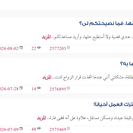
ها، فما نصيحتكم لي؟
يه. عندي قضية ولا أستطيع حلها، وأريد مساعدتكم..
المزيد
22
2577203
026-08-02
ا به؟
طلقة، مشكلتي أنني عندما اتخذت قرار الزواج كنت..
المزيد
14
2576895
026-07-28
 العمل أحياناً!
المزيد
48
2575469
026-07-09