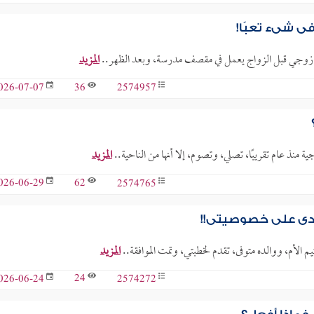
ي شيء تعبًا!
ان زوجي قبل الزواج يعمل في مقصف مدرسة، وبعد الظهر..
المزيد
36
2574957
026-07-07
نذ عام تقريبًا، تصلي، وتصوم، إلا أنها من الناحية..
المزيد
62
2574765
026-06-29
عدى على خصوصيتي!!
الأم، ووالده متوفى، تقدم لخطبتي، وتمت الموافقة..
المزيد
24
2574272
026-06-24