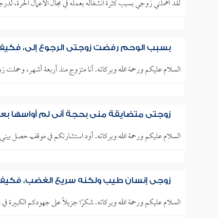
لقد أهملني زوجي بسبب كثرة انشغاله بعمله في مجال الأعمال الحرة، لدرجة
بسبب الوحم رفضت زوجتي الرجوع إلي، فكيف 
السلام عليكم ورحمة الله وبركاته. أنا متزوج منذ أربعة أشهر، وحملت ز
زوجتي متضايقة مني بحجة أني لم أواسها بعد
السلام عليكم ورحمة الله وبركاته. أود استشارتكم في موقف حصل بيني و
زوجي إنسان طيب ولكنه سريع الغضب، فكيف 
السلام عليكم ورحمة الله وبركاته. شكرًا جزيلًا على جهودكم الكبيرة في مساعدتن