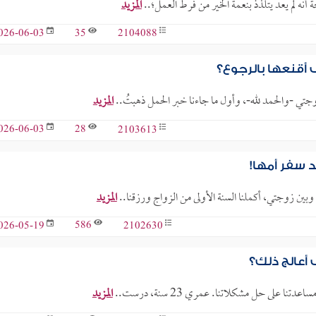
 أنه لم يعد يتلذذ بنعمة الخير من فرط العمل؛..
المزيد
35
2104088
026-06-03
أقنعها بالرجوع؟
وجتي -والحمد لله-، وأول ما جاءنا خبر الحمل ذهبتُ..
المزيد
28
2103613
026-06-03
 سفر أمها!
بين زوجتي، أكملنا السنة الأولى من الزواج ورزقنا..
المزيد
586
2102630
026-05-19
أعالج ذلك؟
ا على حل مشكلاتنا. عمري 23 سنة، درست..
المزيد