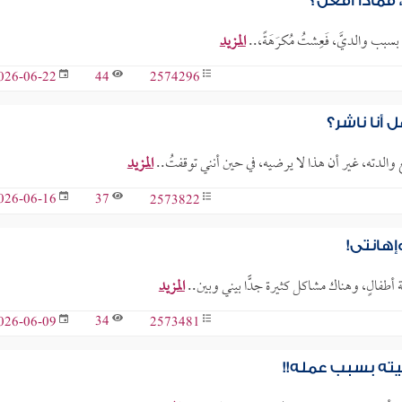
فماذا أفعل؟
بسبب والديَّ، فَعِشتُ مُكرَهَةً،..
المزيد
44
2574296
026-06-22
 أنا ناشر؟
والدته، غير أن هذا لا يرضيه، في حين أنني توقفتُ..
المزيد
37
2573822
026-06-16
إهانتي!
المزيد
34
2573481
026-06-09
ته بسبب عمله!!