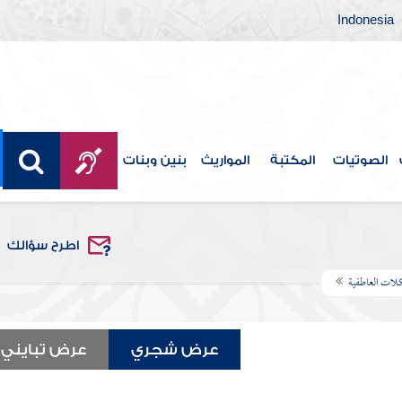
Indonesia
الصوتيات
المكتبة
المواريث
بنين وبنات
اطرح سؤالك
لات العاطفية
عرض شجري
عرض تبايني