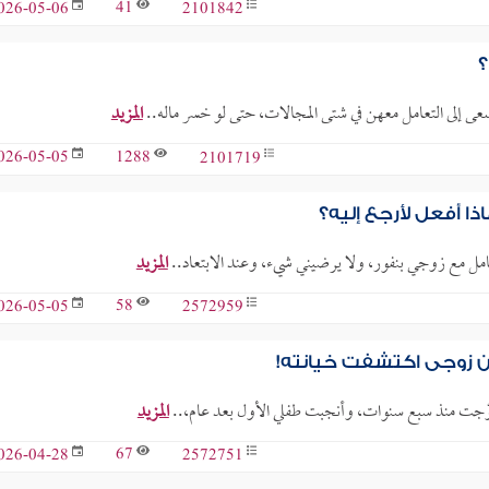
41
2101842
026-05-06
؟
المزيد
1288
2101719
026-05-05
ا أفعل لأرجع إليه؟
امل مع زوجي بنفور، ولا يرضيني شيء، وعند الابتعاد..
المزيد
58
2572959
026-05-05
ن زوجي اكتشفت خيانته!
زوّجت منذ سبع سنوات، وأنجبت طفلي الأول بعد عام،..
المزيد
67
2572751
026-04-28