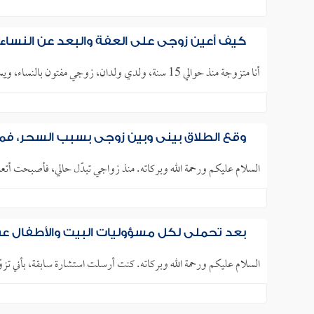
كيف أعين زوجي على العفة والبعد عن النساء
أنا متزوجة منذ حوالي 15 سنة، ولدي ولدان، زوجي مفتون بالنساء، ويسعى إلى التعامل معهن في شتى المجالات، حتى لو خسر ماله..
وقع الطلاق بيني وبين زوجي بسبب السحر، فماذ
السلام عليكم ورحمة الله وبركاته. منذ زواجي تبدّل حالي، فأصبحت أتع
بعد تحملي لكل مسؤوليات البيت والأطفال ع
السلام عليكم ورحمة الله وبركاته. كنت أرسلت استشارة سابقة، بأني ت