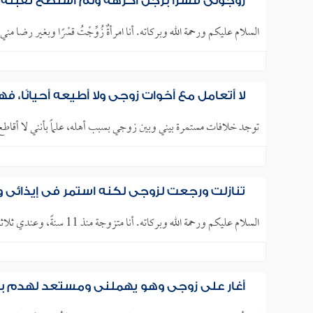
زوجوني قسرًا برجل أكرهه ولم أستطع تقبله، 
السلام عليكم ورحمة الله وبركاته. أنا امرأةٌ زُوِّجْتُ قسْرًا وبغير رضا مني 
لا أتعامل مع أخوات زوجي ولا أطيعه أحيانًا، فهل
توجد خلافات مستمرة بيني وبين زوجي بسبب أهله، علماً بأنني لا أقاطع 
تنازلت ورجعت لزوجي لكنه استمر في إيذائي و
السلام عليكم ورحمة الله وبركاته. أنا متزوجة منذ 11 سنةً، وعندي ثلاثة أطفالٍ، وهناك مشاكل كثيرة جدًّا بيني وبين..
أغار على زوجي وهو يهملني ومستعد لهدم بي