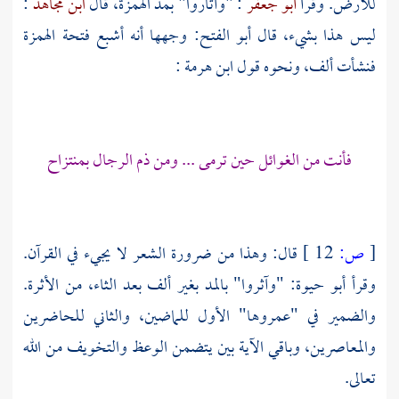
للأرض. وقرأ
أبو جعفر
: "وآثاروا" بمد الهمزة، قال
ابن مجاهد
:
ليس هذا بشيء، قال
أبو الفتح:
وجهها أنه أشبع فتحة الهمزة
فنشأت ألف، ونحوه قول
ابن هرمة
:
فأنت من الغوائل حين ترمى ... ومن ذم الرجال بمنتزاح
[
ص:
12 ]
قال: وهذا من ضرورة الشعر لا يجيء في القرآن.
وقرأ
أبو حيوة:
"وآثروا" بالمد بغير ألف بعد الثاء، من الأثرة.
والضمير في "عمروها" الأول للماضين، والثاني للحاضرين
والمعاصرين، وباقي الآية بين يتضمن الوعظ والتخويف من الله
تعالى.