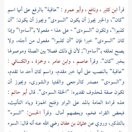
قرأ
ابن كثير
،
ونافع
،
وأبو عمرو
: "عاقبة" بالرفع على أنها اسم
"كان"، والخبر يجوز أن يكون "السوءى" ويجوز أن يكون: "أن
كذبوا"، وتكون "السوءى" - على هذا - مفعولا بـ"أساءوا" وإذا
كان "السوءى" خبرا فإن "أن كذبوا" مفعول من أجله، ولا
يصح تعلقه بـ"أساءوا"; لأن في ذلك فصلا بين الصلة وموصولها
بخبر "كان". وقرأ
عاصم
،
وابن عامر
،
وحمزة
،
والكسائي
:
"عاقبة" بالنصب على أنها خبر مقدم، واسم كان أحد ما تقدم،
و"السوءى" مصدر كالرجعى والفتيا والشورى، ويجوز أن
تكون صفة لمحذوف تقديره: "الخلة السوءى". قال
أبو حاتم
:
هذه قراءة العامة بالمد على الواو وفتح الهمزة وياء التأنيث،
فبعض القراء فخم، وبعضهم أمال. وقرأ
الحسن:
"السوء"
بالتذكير، وروي عن
عثمان بن عفان
رضي الله عنه أنه قال: السوء