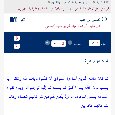
الرئيسية
تفسير ابن عطية
تفسير سورة الروم
تراجم الأعلام
قوله عز وجل ثم كان عاقبة الذين أساؤا السوءى أن كذبوا بآيات الله وكانوا بها يستهزئون
تفسير ابن عطية
ابن عطية - أبو محمد عبد الحق بن عطية الأندلسي
جزء
صفحة
7
13
قوله عز وجل:
ثم كان عاقبة الذين أساءوا السوأى أن كذبوا بآيات الله وكانوا بها
يستهزئون
الله يبدأ الخلق ثم يعيده ثم إليه ترجعون
ويوم تقوم
الساعة يبلس المجرمون
ولم يكن لهم من شركائهم شفعاء وكانوا
بشركائهم كافرين