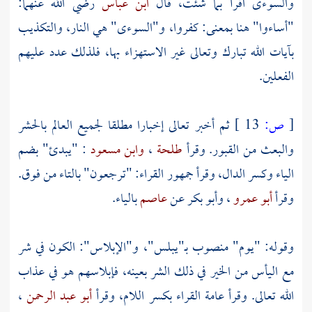
والسوءى اقرأ بما شئت، قال
ابن عباس
رضي الله عنهما:
"أساءوا" هنا بمعنى: كفروا، و"السوءى" هي النار، والتكذيب
بآيات الله تبارك وتعالى غير الاستهزاء بها، فلذلك عدد عليهم
الفعلين.
[
ص:
13 ]
ثم أخبر تعالى إخبارا مطلقا لجميع العالم بالحشر
والبعث من القبور. وقرأ
طلحة
،
وابن مسعود
: "يبدئ" بضم
الياء وكسر الدال، وقرأ جمهور القراء: "ترجعون" بالتاء من فوق.
وقرأ
أبو عمرو
،
وأبو بكر
عن
عاصم
بالياء.
وقوله: "يوم" منصوب بـ"يبلس"، و"الإبلاس": الكون في شر
مع اليأس من الخير في ذلك الشر بعينه، فإبلاسهم هو في عذاب
الله تعالى. وقرأ عامة القراء بكسر اللام، وقرأ
أبو عبد الرحمن
،