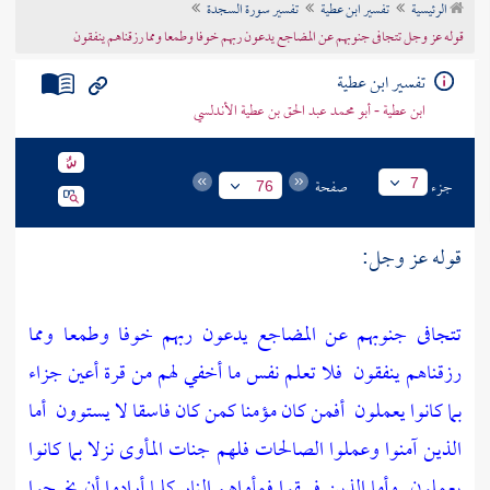
الرئيسية
تفسير ابن عطية
تفسير سورة السجدة
تراجم الأعلام
قوله عز وجل تتجافى جنوبهم عن المضاجع يدعون ربهم خوفا وطمعا ومما رزقناهم ينفقون
تفسير ابن عطية
ابن عطية - أبو محمد عبد الحق بن عطية الأندلسي
جزء
صفحة
7
76
قوله عز وجل:
تتجافى جنوبهم عن المضاجع يدعون ربهم خوفا وطمعا ومما
رزقناهم ينفقون
فلا تعلم نفس ما أخفي لهم من قرة أعين جزاء
بما كانوا يعملون
أفمن كان مؤمنا كمن كان فاسقا لا يستوون
أما
الذين آمنوا وعملوا الصالحات فلهم جنات المأوى نزلا بما كانوا
يعملون
وأما الذين فسقوا فمأواهم النار كلما أرادوا أن يخرجوا