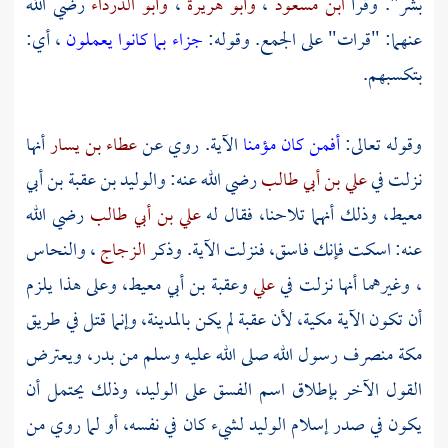
بشر". وقرأ
ابن مسعود
،
وأبو هريرة
،
وأبو الدرداء
رضي الله
عنهما: "قرات" على الجمع. وقوله:
جزاء بما كانوا يعملون
، أي:
بتكسبهم.
وقوله تعالى:
أفمن كان مؤمنا
الآية. روي عن
عطاء بن يسار
أنها
نزلت في
علي بن أبي طالب
رضي الله عنه:
والوليد بن عقبة بن أبي
معيط،
وذلك أنهما تلاحنا، فقال له
علي بن أبي طالب
رضي الله
عنه: اسكت فإنك فاسق، فنزلت الآية. وذكر
الزجاج
،
والنحاس
، وغيرهما أنها نزلت في
علي
وعقبة بن أبي معيط،
وعلى هذا يلزم
أن تكون الآية مكية، لأن
عقبة
لم يكن بالمدينة، وإنما قتل في طريق
مكة
منصرف رسول الله صلى الله عليه وسلم من
بدر،
ويعترض
القول الآخر بإطلاق اسم الفسق على
الوليد،
وذلك يحتمل أن
يكون في صدر إسلام
الوليد
لشيء كان في نفسه، أو لما روي من