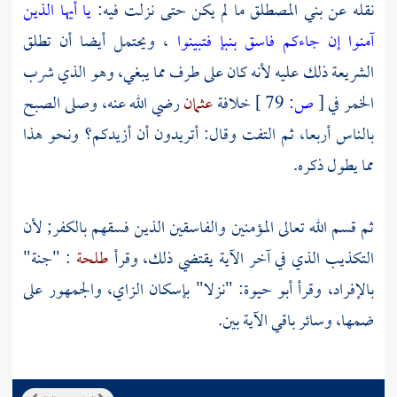
نقله عن
بني المصطلق
ما لم يكن حتى نزلت فيه:
يا أيها الذين
آمنوا إن جاءكم فاسق بنبإ فتبينوا
، ويحتمل أيضا أن تطلق
الشريعة ذلك عليه لأنه كان على طرف مما يبغي، وهو الذي شرب
الخمر في
[
ص:
79 ]
خلافة
عثمان
رضي الله عنه، وصلى الصبح
بالناس أربعا، ثم التفت وقال: أتريدون أن أزيدكم؟ ونحو هذا
مما يطول ذكره.
ثم قسم الله تعالى المؤمنين والفاسقين الذين فسقهم بالكفر; لأن
التكذيب الذي في آخر الآية يقتضي ذلك، وقرأ
طلحة
: "جنة"
بالإفراد، وقرأ
أبو حيوة:
"نزلا" بإسكان الزاي، والجمهور على
ضمها، وسائر باقي الآية بين.