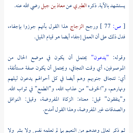
يستشهد بالآية. ذكره
الطبري
عن
معاذ بن جبل
رضي الله عنه.
[
ص:
77 ]
ورجح
الزجاج
هذا القول بأنهم جوزوا بإجفاء،
فدل ذلك على أن العمل إجفاء أيضا هو قيام الليل.
وقوله:
"يدعون"
يحتمل أن يكون في موضع الحال من
الموصوفين، أي وقت التجافي، ويحتمل أن يكون صفة مستأنفة،
أي: تتجافى جنوبهم وهم أيضا في كل أحوالهم يدعون ليلهم
ونهارهم، و"الخوف" من عذاب الله، و"الطمع" في ثواب الله.
و"ينفقون" قيل: معناه: الزكاة المفروضة، وقيل: النوافل
والصدقات غير المفروضة، وهذا القول أمدح.
ثم ذكر تعالى وعدهم من النعيم بما لم تعلمه نفس ولا بشر ولا