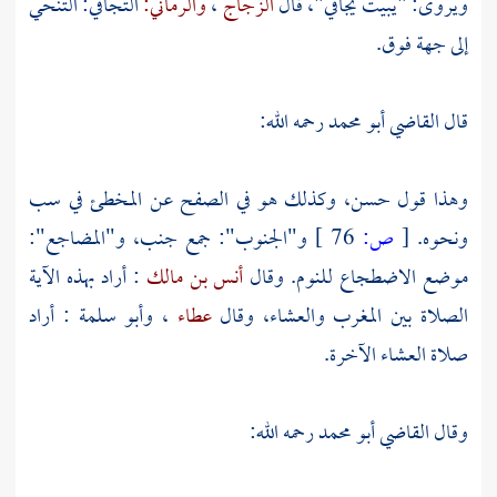
ويروى: "يبيت يجافي"، قال
الزجاج
،
والرماني:
التجافي: التنحي
إلى جهة فوق.
قال
القاضي أبو محمد
رحمه الله:
وهذا قول حسن، وكذلك هو في الصفح عن المخطئ في سب
ونحوه.
[
ص:
76 ]
و"الجنوب": جمع جنب، و"المضاجع":
موضع الاضطجاع للنوم. وقال
أنس بن مالك
: أراد بهذه الآية
الصلاة بين المغرب والعشاء، وقال
عطاء
،
وأبو سلمة
: أراد
صلاة العشاء الآخرة.
وقال
القاضي أبو محمد
رحمه الله: